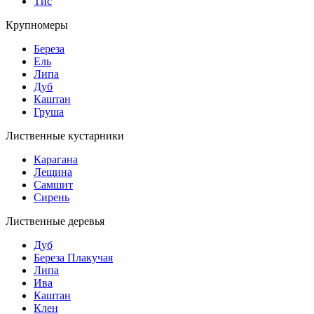
Тис
Крупномеры
Береза
Ель
Липа
Дуб
Каштан
Груша
Лиственные кустарники
Карагана
Лещина
Самшит
Сирень
Лиственные деревья
Дуб
Береза Плакучая
Липа
Ива
Каштан
Клен