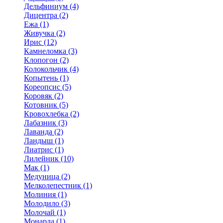
Дельфиниум (4)
Дицентра (2)
Ежа (1)
Живучка (2)
Ирис (12)
Камнеломка (3)
Клопогон (2)
Колокольчик (4)
Копытень (1)
Кореопсис (5)
Коровяк (2)
Котовник (5)
Кровохлебка (2)
Лабазник (3)
Лаванда (2)
Ландыш (1)
Лиатрис (1)
Лилейник (10)
Мак (1)
Медуница (2)
Мелколепестник (1)
Молиния (1)
Молодило (3)
Молочай (1)
Монарда (1)