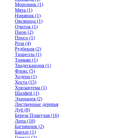
Морозник (1)
Мята (1)
Нивяник (1)
Овсяница (1)
Очиток (1)
Пион (2)
Просо (1)
Роза (4)
Рудбекия (2)
Тиарелла (1)
Тимьян (1)
Традесканция (1)
Флокс (5)
Хедера (1)
Хоста (15)
Хризантема (1)
Шалфей (1)
Эхинацея (2)
Лиственные деревья
Дуб (8)
Береза Плакучая (16)
Липа (18)
Багрянник (2)
Бархат (1)
Гинкго (2)