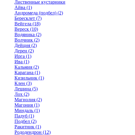
Лиственные кустарники
Айва (1)
Андромеда (подбел) (2)
Бересклет (7)
Вейгела (18)
Вереск (10)
Водяника (2)
Волчник (2)
Дейция (2)
Дерен (2)
Ирга (1)
Ива (1)
Кальмия (2)
Карагана (1)
Кизильник (1)
Клен (3)
Лещина (5)
Лох (2)
Магнолия (2)
Магония (1)
Миндаль (1)
Падуб (1)
Подбел (2)
Ракитник (1)
Рододендрон (12)