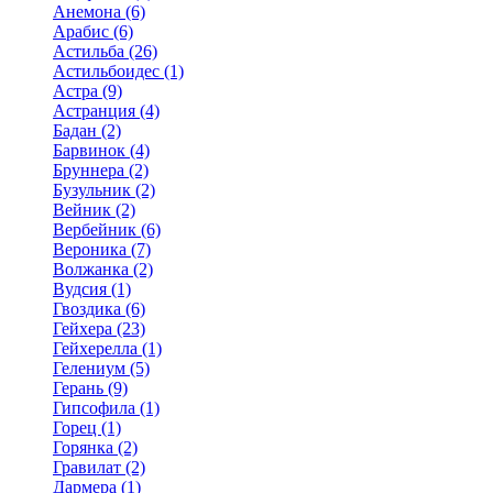
Анемона (6)
Арабис (6)
Астильба (26)
Астильбоидес (1)
Астра (9)
Астранция (4)
Бадан (2)
Барвинок (4)
Бруннера (2)
Бузульник (2)
Вейник (2)
Вербейник (6)
Вероника (7)
Волжанка (2)
Вудсия (1)
Гвоздика (6)
Гейхера (23)
Гейхерелла (1)
Гелениум (5)
Герань (9)
Гипсофила (1)
Горец (1)
Горянка (2)
Гравилат (2)
Дармера (1)