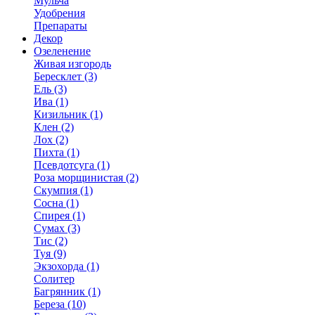
Мульча
Удобрения
Препараты
Декор
Озеленение
Живая изгородь
Бересклет (3)
Ель (3)
Ива (1)
Кизильник (1)
Клен (2)
Лох (2)
Пихта (1)
Псевдотсуга (1)
Роза морщинистая (2)
Скумпия (1)
Сосна (1)
Спирея (1)
Сумах (3)
Тис (2)
Туя (9)
Экзохорда (1)
Солитер
Багрянник (1)
Береза (10)