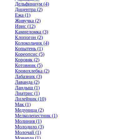
Дельфиниум (4)
Дицентра (2)
Ежа (1)
Живучка (2)
Ирис (12)
Камнеломка (3)
Клопогон (2)
Колокольчик (4)
Копытень (1)
Кореопсис (5)
Коровяк (2)
Котовник (5)
Кровохлебка (2)
Лабазник (3)
Лаванда (2)
Ландыш (1)
Лиатрис (1)
Лилейник (10)
Мак (1)
Медуница (2)
Мелколепестник (1)
Молиния (1)
Молодило (3)
Молочай (1)
Монарда (1)