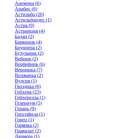
Анемона (6)
Арабис (6)
Астильба (26)
Астильбоидес (1)
Астра (9)
Астранция (4)
Бадан (2)
Барвинок (4)
Бруннера (2)
Бузульник (2)
Вейник (2)
Вербейник (6)
Вероника (7)
Волжанка (2)
Вудсия (1)
Гвоздика (6)
Гейхера (23)
Гейхерелла (1)
Гелениум (5)
Герань (9)
Гипсофила (1)
Горец (1)
Горянка (2)
Гравилат (2)
Дармера (1)