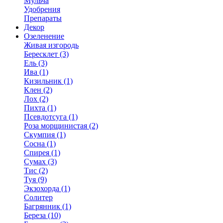
Мульча
Удобрения
Препараты
Декор
Озеленение
Живая изгородь
Бересклет (3)
Ель (3)
Ива (1)
Кизильник (1)
Клен (2)
Лох (2)
Пихта (1)
Псевдотсуга (1)
Роза морщинистая (2)
Скумпия (1)
Сосна (1)
Спирея (1)
Сумах (3)
Тис (2)
Туя (9)
Экзохорда (1)
Солитер
Багрянник (1)
Береза (10)