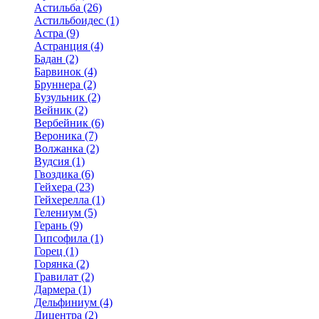
Астильба (26)
Астильбоидес (1)
Астра (9)
Астранция (4)
Бадан (2)
Барвинок (4)
Бруннера (2)
Бузульник (2)
Вейник (2)
Вербейник (6)
Вероника (7)
Волжанка (2)
Вудсия (1)
Гвоздика (6)
Гейхера (23)
Гейхерелла (1)
Гелениум (5)
Герань (9)
Гипсофила (1)
Горец (1)
Горянка (2)
Гравилат (2)
Дармера (1)
Дельфиниум (4)
Дицентра (2)