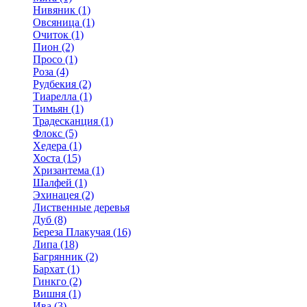
Нивяник (1)
Овсяница (1)
Очиток (1)
Пион (2)
Просо (1)
Роза (4)
Рудбекия (2)
Тиарелла (1)
Тимьян (1)
Традесканция (1)
Флокс (5)
Хедера (1)
Хоста (15)
Хризантема (1)
Шалфей (1)
Эхинацея (2)
Лиственные деревья
Дуб (8)
Береза Плакучая (16)
Липа (18)
Багрянник (2)
Бархат (1)
Гинкго (2)
Вишня (1)
Ива (3)