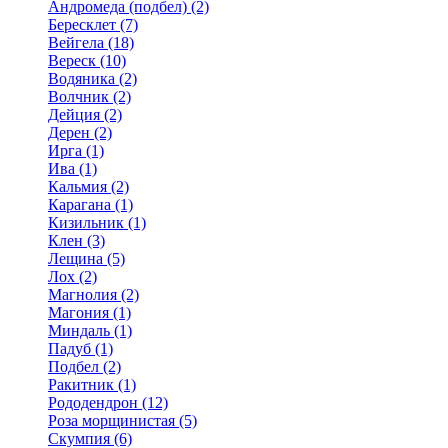
Андромеда (подбел) (2)
Бересклет (7)
Вейгела (18)
Вереск (10)
Водяника (2)
Волчник (2)
Дейция (2)
Дерен (2)
Ирга (1)
Ива (1)
Кальмия (2)
Карагана (1)
Кизильник (1)
Клен (3)
Лещина (5)
Лох (2)
Магнолия (2)
Магония (1)
Миндаль (1)
Падуб (1)
Подбел (2)
Ракитник (1)
Рододендрон (12)
Роза морщинистая (5)
Скумпия (6)