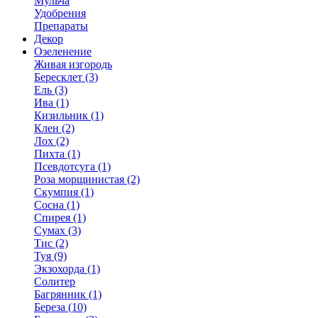
Мульча
Удобрения
Препараты
Декор
Озеленение
Живая изгородь
Бересклет (3)
Ель (3)
Ива (1)
Кизильник (1)
Клен (2)
Лох (2)
Пихта (1)
Псевдотсуга (1)
Роза морщинистая (2)
Скумпия (1)
Сосна (1)
Спирея (1)
Сумах (3)
Тис (2)
Туя (9)
Экзохорда (1)
Солитер
Багрянник (1)
Береза (10)