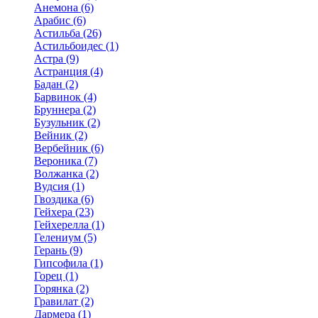
Анемона (6)
Арабис (6)
Астильба (26)
Астильбоидес (1)
Астра (9)
Астранция (4)
Бадан (2)
Барвинок (4)
Бруннера (2)
Бузульник (2)
Вейник (2)
Вербейник (6)
Вероника (7)
Волжанка (2)
Вудсия (1)
Гвоздика (6)
Гейхера (23)
Гейхерелла (1)
Гелениум (5)
Герань (9)
Гипсофила (1)
Горец (1)
Горянка (2)
Гравилат (2)
Дармера (1)