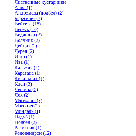
Лиственные кустарники
Айва (1)
Андромеда (подбел) (2)
Бересклет (7)
Вейгела (18)
Вереск (10)
Водяника (2)
Волчник (2)
Дейция (2)
Дерен (2)
Ирга (1)
Ива (1)
Кальмия (2)
Карагана (1)
Кизильник (1)
Клен (3)
Лещина (5)
Лох (2)
Магнолия (2)
Магония (1)
Миндаль (1)
Падуб (1)
Подбел (2)
Ракитник (1)
Рододендрон (12)