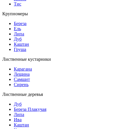
Тис
Крупномеры
Береза
Ель
Липа
Дуб
Каштан
Груша
Лиственные кустарники
Карагана
Лещина
Самшит
Сирень
Лиственные деревья
Дуб
Береза Плакучая
Липа
Ива
Каштан