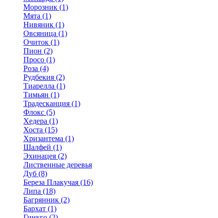
Морозник (1)
Мята (1)
Нивяник (1)
Овсяница (1)
Очиток (1)
Пион (2)
Просо (1)
Роза (4)
Рудбекия (2)
Тиарелла (1)
Тимьян (1)
Традесканция (1)
Флокс (5)
Хедера (1)
Хоста (15)
Хризантема (1)
Шалфей (1)
Эхинацея (2)
Лиственные деревья
Дуб (8)
Береза Плакучая (16)
Липа (18)
Багрянник (2)
Бархат (1)
Гинкго (2)