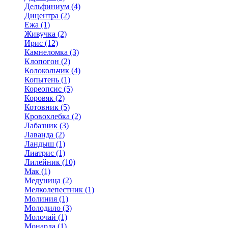
Дельфиниум (4)
Дицентра (2)
Ежа (1)
Живучка (2)
Ирис (12)
Камнеломка (3)
Клопогон (2)
Колокольчик (4)
Копытень (1)
Кореопсис (5)
Коровяк (2)
Котовник (5)
Кровохлебка (2)
Лабазник (3)
Лаванда (2)
Ландыш (1)
Лиатрис (1)
Лилейник (10)
Мак (1)
Медуница (2)
Мелколепестник (1)
Молиния (1)
Молодило (3)
Молочай (1)
Монарда (1)