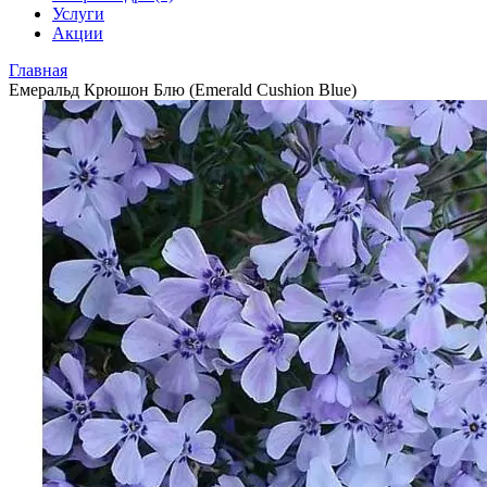
Услуги
Акции
Главная
Емеральд Крюшон Блю (Emerald Cushion Blue)