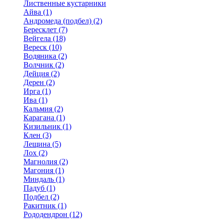
Лиственные кустарники
Айва (1)
Андромеда (подбел) (2)
Бересклет (7)
Вейгела (18)
Вереск (10)
Водяника (2)
Волчник (2)
Дейция (2)
Дерен (2)
Ирга (1)
Ива (1)
Кальмия (2)
Карагана (1)
Кизильник (1)
Клен (3)
Лещина (5)
Лох (2)
Магнолия (2)
Магония (1)
Миндаль (1)
Падуб (1)
Подбел (2)
Ракитник (1)
Рододендрон (12)