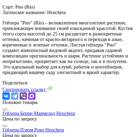
Сорт:
Рио (Rio)
Латинское название:
Heuchera
Гейхера "Рио" (Rio) – великолепное многолетнее растение,
привлекающее внимание своей изысканной красотой. Кустик
этого сорта высотой до 25 см расцветает в разноцветные
оттенки, начиная от красно-янтарного и переходя в алые,
коричневые и зеленые оттенки. Листья гейхеры "Рио"
создают живописный видовой акцент, придавая садовой
композиции оригинальность и шарм. Растение устойчиво и
неприхотливо, процветает как на солнце, так и в полутени.
Это идеальный выбор для клумб, рабаток и контейнеров,
придающий вашему саду элегантный и яркий характер.
Поделиться:
Скопировать ссылку
Похожие товары
Гейхера Берри Мармелад
Heuchera
Цена по запросу
Гейхера Плюм Роял
Heuchera
Цена по запросу