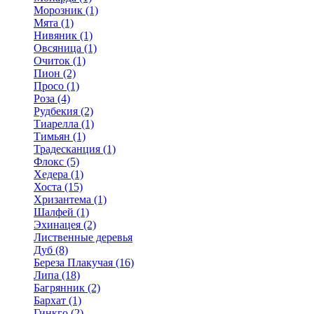
Морозник (1)
Мята (1)
Нивяник (1)
Овсяница (1)
Очиток (1)
Пион (2)
Просо (1)
Роза (4)
Рудбекия (2)
Тиарелла (1)
Тимьян (1)
Традесканция (1)
Флокс (5)
Хедера (1)
Хоста (15)
Хризантема (1)
Шалфей (1)
Эхинацея (2)
Лиственные деревья
Дуб (8)
Береза Плакучая (16)
Липа (18)
Багрянник (2)
Бархат (1)
Гинкго (2)