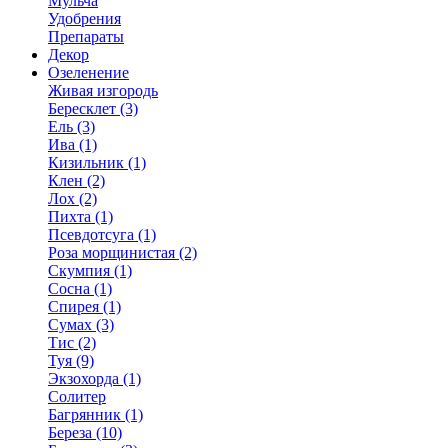
Мульча
Удобрения
Препараты
Декор
Озеленение
Живая изгородь
Бересклет (3)
Ель (3)
Ива (1)
Кизильник (1)
Клен (2)
Лох (2)
Пихта (1)
Псевдотсуга (1)
Роза морщинистая (2)
Скумпия (1)
Сосна (1)
Спирея (1)
Сумах (3)
Тис (2)
Туя (9)
Экзохорда (1)
Солитер
Багрянник (1)
Береза (10)