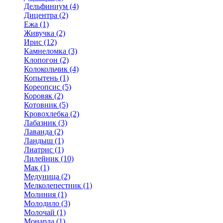
Дельфиниум (4)
Дицентра (2)
Ежа (1)
Живучка (2)
Ирис (12)
Камнеломка (3)
Клопогон (2)
Колокольчик (4)
Копытень (1)
Кореопсис (5)
Коровяк (2)
Котовник (5)
Кровохлебка (2)
Лабазник (3)
Лаванда (2)
Ландыш (1)
Лиатрис (1)
Лилейник (10)
Мак (1)
Медуница (2)
Мелколепестник (1)
Молиния (1)
Молодило (3)
Молочай (1)
Монарда (1)