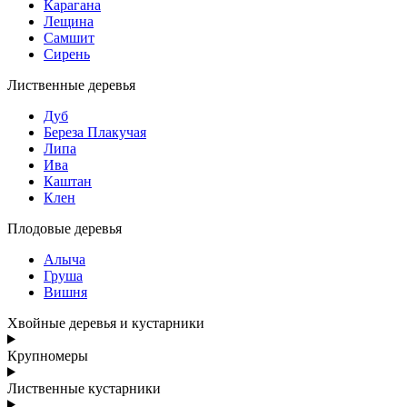
Карагана
Лещина
Самшит
Сирень
Лиственные деревья
Дуб
Береза Плакучая
Липа
Ива
Каштан
Клен
Плодовые деревья
Алыча
Груша
Вишня
Хвойные деревья и кустарники
Крупномеры
Лиственные кустарники