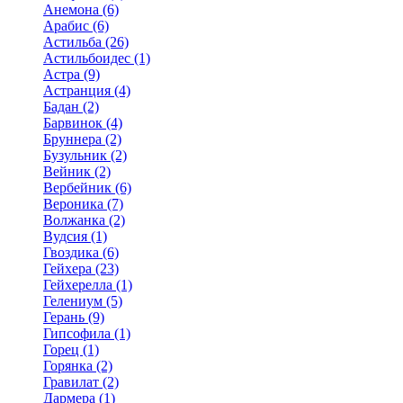
Анемона (6)
Арабис (6)
Астильба (26)
Астильбоидес (1)
Астра (9)
Астранция (4)
Бадан (2)
Барвинок (4)
Бруннера (2)
Бузульник (2)
Вейник (2)
Вербейник (6)
Вероника (7)
Волжанка (2)
Вудсия (1)
Гвоздика (6)
Гейхера (23)
Гейхерелла (1)
Гелениум (5)
Герань (9)
Гипсофила (1)
Горец (1)
Горянка (2)
Гравилат (2)
Дармера (1)