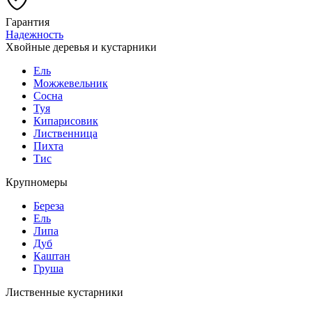
Гарантия
Надежность
Хвойные деревья и кустарники
Ель
Можжевельник
Сосна
Туя
Кипарисовик
Лиственница
Пихта
Тис
Крупномеры
Береза
Ель
Липа
Дуб
Каштан
Груша
Лиственные кустарники