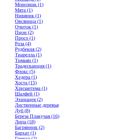
Морозник (1)
Мята (1)
Нивяник (1)
Овсяница (1)
Очиток (1)
Пион (2)
Просо (1)
Роза (4)
Рудбекия (2)
Тиарелла (1)
Тимьян (1)
Традесканция (1)
Флокс (5)
Хедера (1)
Хоста (15)
Хризантема (1)
Шалфей (1)
Эхинацея (2)
Лиственные деревья
Дуб (8)
Береза Плакучая (16)
Липа (18)
Багрянник (2)
Бархат (1)
Гинкго (2)