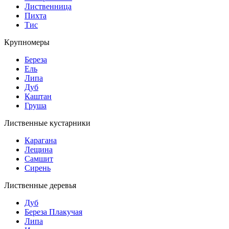
Лиственница
Пихта
Тис
Крупномеры
Береза
Ель
Липа
Дуб
Каштан
Груша
Лиственные кустарники
Карагана
Лещина
Самшит
Сирень
Лиственные деревья
Дуб
Береза Плакучая
Липа