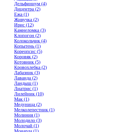
Дельфиниум (4)
Дицентра (2)
Ежа (1)
Живучка (2)
Ирис (12)
Камнеломка (3)
Клопогон (2)
Колокольчик (4)
Копытень (1)
Кореопсис (5)
Коровяк (2)
Котовник (5)
Кровохлебка (2)
Лабазник (3)
Лаванда (2)
Ландыш (1)
Лиатрис (1)
Лилейник (10)
Мак (1)
Медуница (2)
Мелколепестник (1)
Молиния (1)
Молодило (3)
Молочай (1)
Монарда (1)