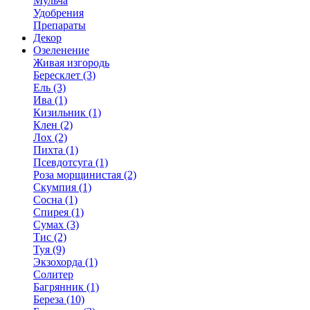
Мульча
Удобрения
Препараты
Декор
Озеленение
Живая изгородь
Бересклет (3)
Ель (3)
Ива (1)
Кизильник (1)
Клен (2)
Лох (2)
Пихта (1)
Псевдотсуга (1)
Роза морщинистая (2)
Скумпия (1)
Сосна (1)
Спирея (1)
Сумах (3)
Тис (2)
Туя (9)
Экзохорда (1)
Солитер
Багрянник (1)
Береза (10)