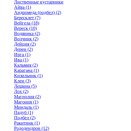
Лиственные кустарники
Айва (1)
Андромеда (подбел) (2)
Бересклет (7)
Вейгела (18)
Вереск (10)
Водяника (2)
Волчник (2)
Дейция (2)
Дерен (2)
Ирга (1)
Ива (1)
Кальмия (2)
Карагана (1)
Кизильник (1)
Клен (3)
Лещина (5)
Лох (2)
Магнолия (2)
Магония (1)
Миндаль (1)
Падуб (1)
Подбел (2)
Ракитник (1)
Рододендрон (12)