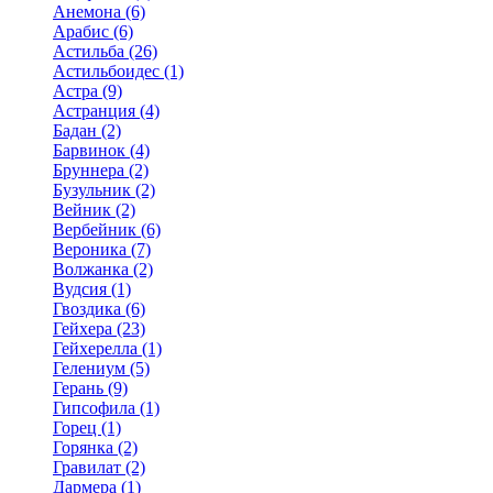
Анемона (6)
Арабис (6)
Астильба (26)
Астильбоидес (1)
Астра (9)
Астранция (4)
Бадан (2)
Барвинок (4)
Бруннера (2)
Бузульник (2)
Вейник (2)
Вербейник (6)
Вероника (7)
Волжанка (2)
Вудсия (1)
Гвоздика (6)
Гейхера (23)
Гейхерелла (1)
Гелениум (5)
Герань (9)
Гипсофила (1)
Горец (1)
Горянка (2)
Гравилат (2)
Дармера (1)