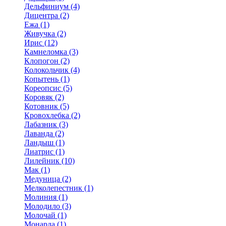
Дельфиниум (4)
Дицентра (2)
Ежа (1)
Живучка (2)
Ирис (12)
Камнеломка (3)
Клопогон (2)
Колокольчик (4)
Копытень (1)
Кореопсис (5)
Коровяк (2)
Котовник (5)
Кровохлебка (2)
Лабазник (3)
Лаванда (2)
Ландыш (1)
Лиатрис (1)
Лилейник (10)
Мак (1)
Медуница (2)
Мелколепестник (1)
Молиния (1)
Молодило (3)
Молочай (1)
Монарда (1)