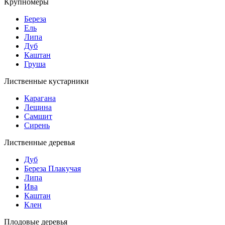
Крупномеры
Береза
Ель
Липа
Дуб
Каштан
Груша
Лиственные кустарники
Карагана
Лещина
Самшит
Сирень
Лиственные деревья
Дуб
Береза Плакучая
Липа
Ива
Каштан
Клен
Плодовые деревья