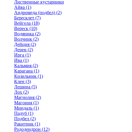
Лиственные кустарники
Айва (1)
Андромеда (подбел) (2)
Бересклет (7)
Вейгела (18)
Вереск (10)
Водяника (2)
Волчник (2)
Дейция (2)
Дерен (2)
Ирга (1)
Ива (1)
Кальмия (2)
Карагана (1)
Кизильник (1)
Клен (3)
Лещина (5)
Лох (2)
Магнолия (2)
Магония (1)
Миндаль (1)
Падуб (1)
Подбел (2)
Ракитник (1)
Рододендрон (12)