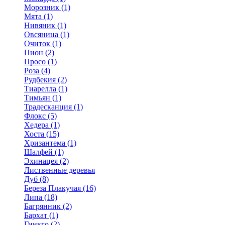
Морозник (1)
Мята (1)
Нивяник (1)
Овсяница (1)
Очиток (1)
Пион (2)
Просо (1)
Роза (4)
Рудбекия (2)
Тиарелла (1)
Тимьян (1)
Традесканция (1)
Флокс (5)
Хедера (1)
Хоста (15)
Хризантема (1)
Шалфей (1)
Эхинацея (2)
Лиственные деревья
Дуб (8)
Береза Плакучая (16)
Липа (18)
Багрянник (2)
Бархат (1)
Гинкго (2)