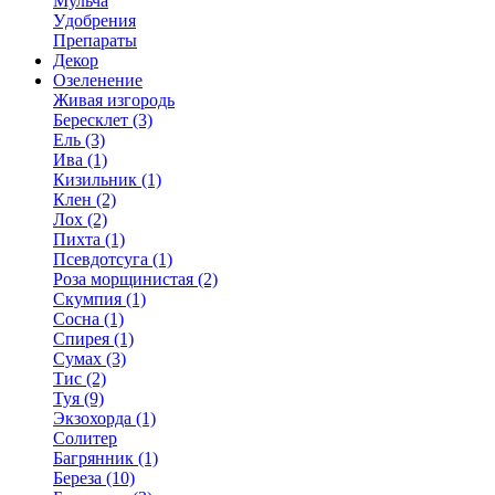
Мульча
Удобрения
Препараты
Декор
Озеленение
Живая изгородь
Бересклет (3)
Ель (3)
Ива (1)
Кизильник (1)
Клен (2)
Лох (2)
Пихта (1)
Псевдотсуга (1)
Роза морщинистая (2)
Скумпия (1)
Сосна (1)
Спирея (1)
Сумах (3)
Тис (2)
Туя (9)
Экзохорда (1)
Солитер
Багрянник (1)
Береза (10)