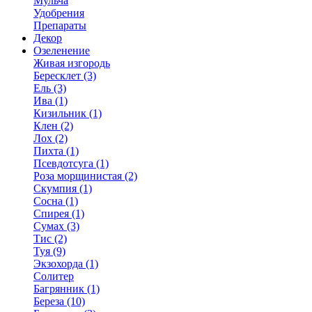
Мульча
Удобрения
Препараты
Декор
Озеленение
Живая изгородь
Бересклет (3)
Ель (3)
Ива (1)
Кизильник (1)
Клен (2)
Лох (2)
Пихта (1)
Псевдотсуга (1)
Роза морщинистая (2)
Скумпия (1)
Сосна (1)
Спирея (1)
Сумах (3)
Тис (2)
Туя (9)
Экзохорда (1)
Солитер
Багрянник (1)
Береза (10)