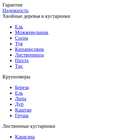
Гарантия
Надежность
Хвойные деревья и кустарники
Ель
Можжевельник
Сосна
Туя
Кипарисовик
Лиственница
Пихта
Тис
Крупномеры
Береза
Ель
Липа
Дуб
Каштан
Груша
Лиственные кустарники
Карагана