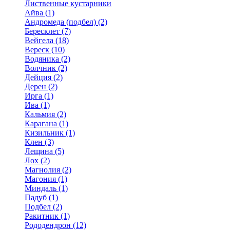
Лиственные кустарники
Айва (1)
Андромеда (подбел) (2)
Бересклет (7)
Вейгела (18)
Вереск (10)
Водяника (2)
Волчник (2)
Дейция (2)
Дерен (2)
Ирга (1)
Ива (1)
Кальмия (2)
Карагана (1)
Кизильник (1)
Клен (3)
Лещина (5)
Лох (2)
Магнолия (2)
Магония (1)
Миндаль (1)
Падуб (1)
Подбел (2)
Ракитник (1)
Рододендрон (12)