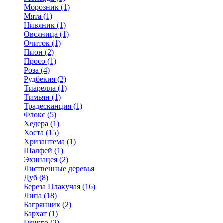
Морозник (1)
Мята (1)
Нивяник (1)
Овсяница (1)
Очиток (1)
Пион (2)
Просо (1)
Роза (4)
Рудбекия (2)
Тиарелла (1)
Тимьян (1)
Традесканция (1)
Флокс (5)
Хедера (1)
Хоста (15)
Хризантема (1)
Шалфей (1)
Эхинацея (2)
Лиственные деревья
Дуб (8)
Береза Плакучая (16)
Липа (18)
Багрянник (2)
Бархат (1)
Гинкго (2)