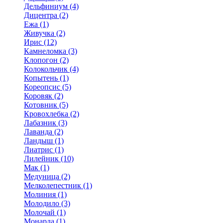
Дельфиниум (4)
Дицентра (2)
Ежа (1)
Живучка (2)
Ирис (12)
Камнеломка (3)
Клопогон (2)
Колокольчик (4)
Копытень (1)
Кореопсис (5)
Коровяк (2)
Котовник (5)
Кровохлебка (2)
Лабазник (3)
Лаванда (2)
Ландыш (1)
Лиатрис (1)
Лилейник (10)
Мак (1)
Медуница (2)
Мелколепестник (1)
Молиния (1)
Молодило (3)
Молочай (1)
Монарда (1)