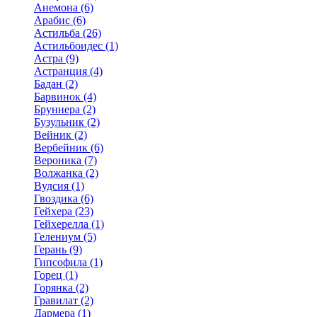
Анемона (6)
Арабис (6)
Астильба (26)
Астильбоидес (1)
Астра (9)
Астранция (4)
Бадан (2)
Барвинок (4)
Бруннера (2)
Бузульник (2)
Вейник (2)
Вербейник (6)
Вероника (7)
Волжанка (2)
Вудсия (1)
Гвоздика (6)
Гейхера (23)
Гейхерелла (1)
Гелениум (5)
Герань (9)
Гипсофила (1)
Горец (1)
Горянка (2)
Гравилат (2)
Дармера (1)