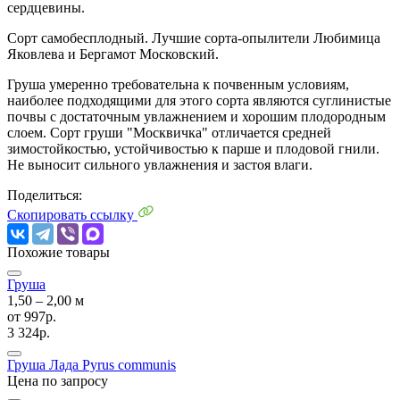
сердцевины.
Сорт самобесплодный. Лучшие сорта-опылители Любимица
Яковлева и Бергамот Московский.
Груша умеренно требовательна к почвенным условиям,
наиболее подходящими для этого сорта являются суглинистые
почвы с достаточным увлажнением и хорошим плодородным
слоем. Сорт груши "Москвичка" отличается средней
зимостойкостью, устойчивостью к парше и плодовой гнили.
Не выносит сильного увлажнения и застоя влаги.
Поделиться:
Скопировать ссылку
Похожие товары
Груша
1,50 ‒ 2,00 м
от
997р.
3 324р.
Груша Лада
Pyrus communis
Цена по запросу