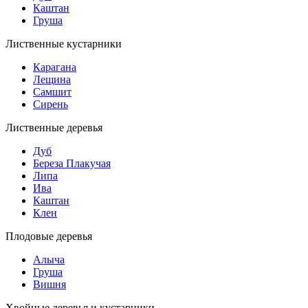
Каштан
Груша
Лиственные кустарники
Карагана
Лещина
Самшит
Сирень
Лиственные деревья
Дуб
Береза Плакучая
Липа
Ива
Каштан
Клен
Плодовые деревья
Алыча
Груша
Вишня
Хвойные деревья и кустарники