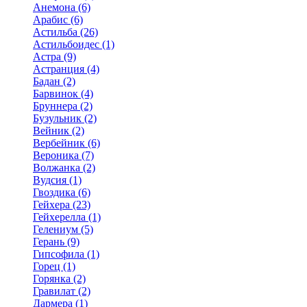
Анемона (6)
Арабис (6)
Астильба (26)
Астильбоидес (1)
Астра (9)
Астранция (4)
Бадан (2)
Барвинок (4)
Бруннера (2)
Бузульник (2)
Вейник (2)
Вербейник (6)
Вероника (7)
Волжанка (2)
Вудсия (1)
Гвоздика (6)
Гейхера (23)
Гейхерелла (1)
Гелениум (5)
Герань (9)
Гипсофила (1)
Горец (1)
Горянка (2)
Гравилат (2)
Дармера (1)