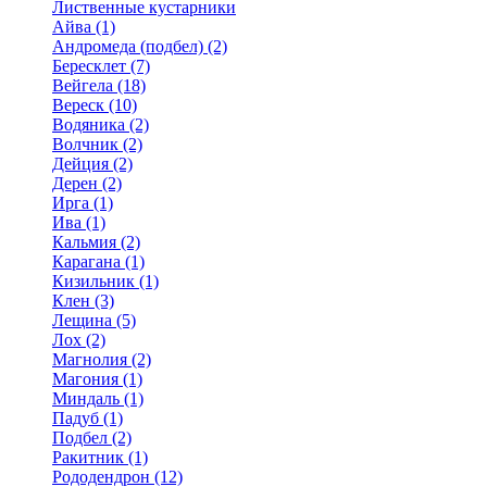
Лиственные кустарники
Айва (1)
Андромеда (подбел) (2)
Бересклет (7)
Вейгела (18)
Вереск (10)
Водяника (2)
Волчник (2)
Дейция (2)
Дерен (2)
Ирга (1)
Ива (1)
Кальмия (2)
Карагана (1)
Кизильник (1)
Клен (3)
Лещина (5)
Лох (2)
Магнолия (2)
Магония (1)
Миндаль (1)
Падуб (1)
Подбел (2)
Ракитник (1)
Рододендрон (12)