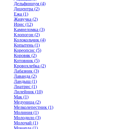
Дельфиниум (4)
Дицентра (2)
Ежа (1)
Живучка (2)
Ирис (12)
Камнеломка (3)
Клопогон (2)
Колокольчик (4)
Копытень (1)
Кореопсис (5)
Коровяк (2)
Котовник (5)
Кровохлебка (2)
Лабазник (3)
Лаванда (2)
Ландыш (1)
Лиатрис (1)
Лилейник (10)
Мак (1)
Медуница (2)
Мелколепестник (1)
Молиния (1)
Молодило (3)
Молочай (1)
Монарда (1)