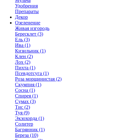
Мульча
Удобрения
Препараты
Декор
Озеленение
Живая изгородь
Бересклет (3)
Ель (3)
Ива (1)
Кизильник (1)
Клен (2)
Лох (2)
Пихта (1)
Псевдотсуга (1)
Роза морщинистая (2)
Скумпия (1)
Сосна (1)
Спирея (1)
Сумах (3)
Тис (2)
Туя (9)
Экзохорда (1)
Солитер
Багрянник (1)
Береза (10)