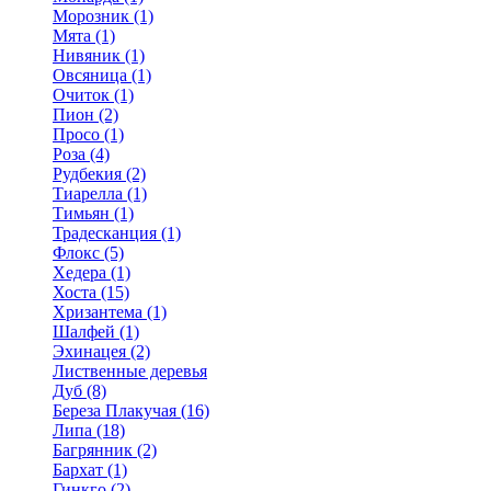
Морозник (1)
Мята (1)
Нивяник (1)
Овсяница (1)
Очиток (1)
Пион (2)
Просо (1)
Роза (4)
Рудбекия (2)
Тиарелла (1)
Тимьян (1)
Традесканция (1)
Флокс (5)
Хедера (1)
Хоста (15)
Хризантема (1)
Шалфей (1)
Эхинацея (2)
Лиственные деревья
Дуб (8)
Береза Плакучая (16)
Липа (18)
Багрянник (2)
Бархат (1)
Гинкго (2)