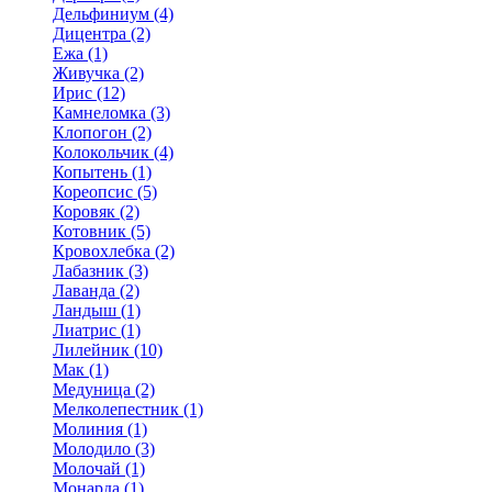
Дельфиниум (4)
Дицентра (2)
Ежа (1)
Живучка (2)
Ирис (12)
Камнеломка (3)
Клопогон (2)
Колокольчик (4)
Копытень (1)
Кореопсис (5)
Коровяк (2)
Котовник (5)
Кровохлебка (2)
Лабазник (3)
Лаванда (2)
Ландыш (1)
Лиатрис (1)
Лилейник (10)
Мак (1)
Медуница (2)
Мелколепестник (1)
Молиния (1)
Молодило (3)
Молочай (1)
Монарда (1)