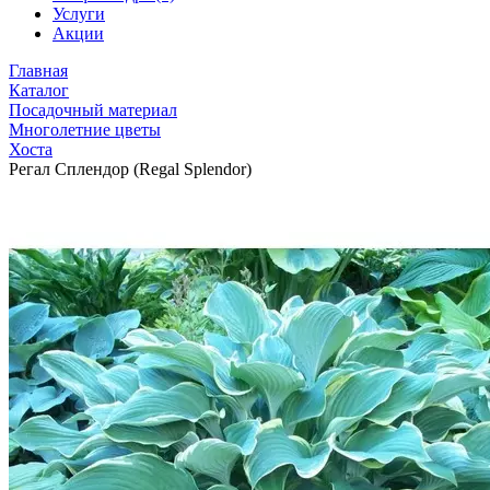
Услуги
Акции
Главная
Каталог
Посадочный материал
Многолетние цветы
Хоста
Регал Сплендор (Regal Splendor)