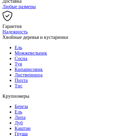
Доставка
Любые размеры
Гарантия
Надежность
Хвойные деревья и кустарники
Ель
Можжевельник
Сосна
Туя
Кипарисовик
Лиственница
Пихта
Тис
Крупномеры
Береза
Ель
Липа
Дуб
Каштан
Груша