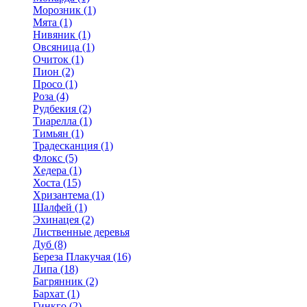
Морозник (1)
Мята (1)
Нивяник (1)
Овсяница (1)
Очиток (1)
Пион (2)
Просо (1)
Роза (4)
Рудбекия (2)
Тиарелла (1)
Тимьян (1)
Традесканция (1)
Флокс (5)
Хедера (1)
Хоста (15)
Хризантема (1)
Шалфей (1)
Эхинацея (2)
Лиственные деревья
Дуб (8)
Береза Плакучая (16)
Липа (18)
Багрянник (2)
Бархат (1)
Гинкго (2)