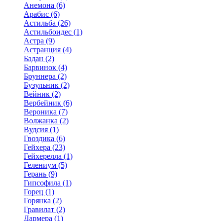
Анемона (6)
Арабис (6)
Астильба (26)
Астильбоидес (1)
Астра (9)
Астранция (4)
Бадан (2)
Барвинок (4)
Бруннера (2)
Бузульник (2)
Вейник (2)
Вербейник (6)
Вероника (7)
Волжанка (2)
Вудсия (1)
Гвоздика (6)
Гейхера (23)
Гейхерелла (1)
Гелениум (5)
Герань (9)
Гипсофила (1)
Горец (1)
Горянка (2)
Гравилат (2)
Дармера (1)