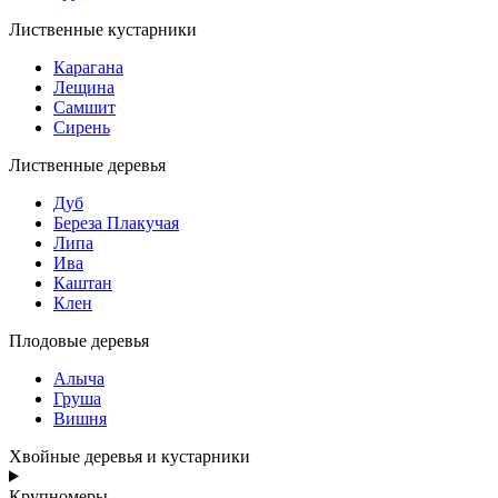
Лиственные кустарники
Карагана
Лещина
Самшит
Сирень
Лиственные деревья
Дуб
Береза Плакучая
Липа
Ива
Каштан
Клен
Плодовые деревья
Алыча
Груша
Вишня
Хвойные деревья и кустарники
Крупномеры