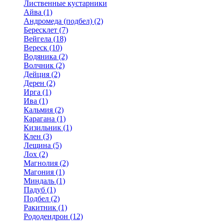
Лиственные кустарники
Айва (1)
Андромеда (подбел) (2)
Бересклет (7)
Вейгела (18)
Вереск (10)
Водяника (2)
Волчник (2)
Дейция (2)
Дерен (2)
Ирга (1)
Ива (1)
Кальмия (2)
Карагана (1)
Кизильник (1)
Клен (3)
Лещина (5)
Лох (2)
Магнолия (2)
Магония (1)
Миндаль (1)
Падуб (1)
Подбел (2)
Ракитник (1)
Рододендрон (12)