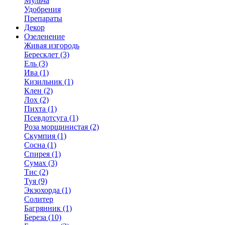
Мульча
Удобрения
Препараты
Декор
Озеленение
Живая изгородь
Бересклет (3)
Ель (3)
Ива (1)
Кизильник (1)
Клен (2)
Лох (2)
Пихта (1)
Псевдотсуга (1)
Роза морщинистая (2)
Скумпия (1)
Сосна (1)
Спирея (1)
Сумах (3)
Тис (2)
Туя (9)
Экзохорда (1)
Солитер
Багрянник (1)
Береза (10)