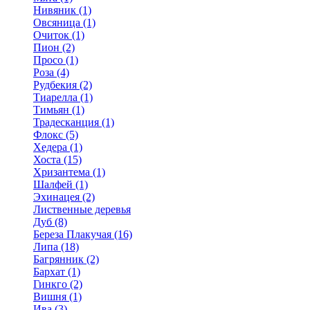
Нивяник (1)
Овсяница (1)
Очиток (1)
Пион (2)
Просо (1)
Роза (4)
Рудбекия (2)
Тиарелла (1)
Тимьян (1)
Традесканция (1)
Флокс (5)
Хедера (1)
Хоста (15)
Хризантема (1)
Шалфей (1)
Эхинацея (2)
Лиственные деревья
Дуб (8)
Береза Плакучая (16)
Липа (18)
Багрянник (2)
Бархат (1)
Гинкго (2)
Вишня (1)
Ива (3)