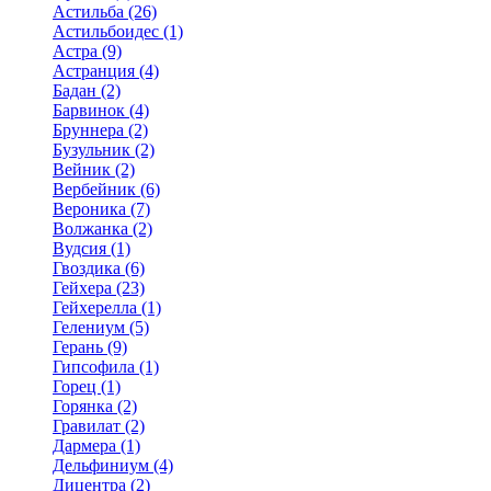
Астильба (26)
Астильбоидес (1)
Астра (9)
Астранция (4)
Бадан (2)
Барвинок (4)
Бруннера (2)
Бузульник (2)
Вейник (2)
Вербейник (6)
Вероника (7)
Волжанка (2)
Вудсия (1)
Гвоздика (6)
Гейхера (23)
Гейхерелла (1)
Гелениум (5)
Герань (9)
Гипсофила (1)
Горец (1)
Горянка (2)
Гравилат (2)
Дармера (1)
Дельфиниум (4)
Дицентра (2)