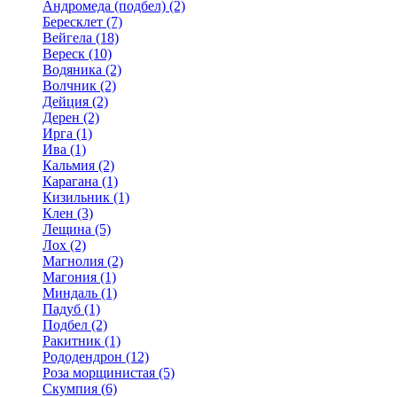
Андромеда (подбел) (2)
Бересклет (7)
Вейгела (18)
Вереск (10)
Водяника (2)
Волчник (2)
Дейция (2)
Дерен (2)
Ирга (1)
Ива (1)
Кальмия (2)
Карагана (1)
Кизильник (1)
Клен (3)
Лещина (5)
Лох (2)
Магнолия (2)
Магония (1)
Миндаль (1)
Падуб (1)
Подбел (2)
Ракитник (1)
Рододендрон (12)
Роза морщинистая (5)
Скумпия (6)