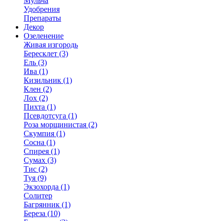
Мульча
Удобрения
Препараты
Декор
Озеленение
Живая изгородь
Бересклет (3)
Ель (3)
Ива (1)
Кизильник (1)
Клен (2)
Лох (2)
Пихта (1)
Псевдотсуга (1)
Роза морщинистая (2)
Скумпия (1)
Сосна (1)
Спирея (1)
Сумах (3)
Тис (2)
Туя (9)
Экзохорда (1)
Солитер
Багрянник (1)
Береза (10)