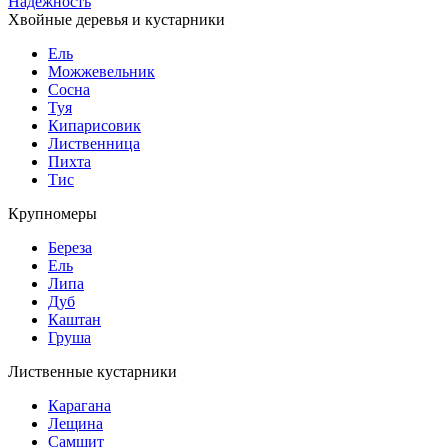
Надежность
Хвойные деревья и кустарники
Ель
Можжевельник
Сосна
Туя
Кипарисовик
Лиственница
Пихта
Тис
Крупномеры
Береза
Ель
Липа
Дуб
Каштан
Груша
Лиственные кустарники
Карагана
Лещина
Самшит