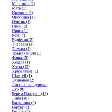
Морозник (1)
Мята (1)
Нивяник (1)
Овсяница (1)
Очиток (1)
Пион (2)
Просо (1)
Роза (4)
Рудбекия (2)
Тиарелла (1)
Тимьян (1)
Традесканция (1)
Флокс (5)
Хедера (1)
Хоста (15)
Хризантема (1)
Шалфей (1)
Эхинацея (2)
Лиственные деревья
Дуб (8)
Береза Плакучая (16)
Липа (18)
Багрянник (2)
Бархат (1)
Гинкго (2)