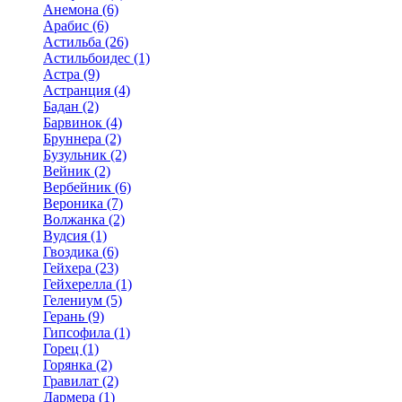
Анемона (6)
Арабис (6)
Астильба (26)
Астильбоидес (1)
Астра (9)
Астранция (4)
Бадан (2)
Барвинок (4)
Бруннера (2)
Бузульник (2)
Вейник (2)
Вербейник (6)
Вероника (7)
Волжанка (2)
Вудсия (1)
Гвоздика (6)
Гейхера (23)
Гейхерелла (1)
Гелениум (5)
Герань (9)
Гипсофила (1)
Горец (1)
Горянка (2)
Гравилат (2)
Дармера (1)