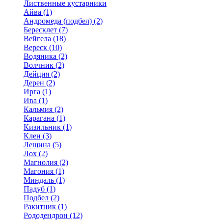
Лиственные кустарники
Айва (1)
Андромеда (подбел) (2)
Бересклет (7)
Вейгела (18)
Вереск (10)
Водяника (2)
Волчник (2)
Дейция (2)
Дерен (2)
Ирга (1)
Ива (1)
Кальмия (2)
Карагана (1)
Кизильник (1)
Клен (3)
Лещина (5)
Лох (2)
Магнолия (2)
Магония (1)
Миндаль (1)
Падуб (1)
Подбел (2)
Ракитник (1)
Рододендрон (12)