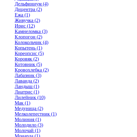
Дельфиниум (4)
Дицентра (2)
Ежа (1)
Живучка (2)
Ирис (12)
Камнеломка (3)
Клопогон (2)
Колокольчик (4)
Копытень (1)
Кореопсис (5)
Коровяк (2)
Котовник (5)
Кровохлебка (2)
Лабазник (3)
Лаванда (2)
Ландыш (1)
Лиатрис (1)
Лилейник (10)
Мак (1)
Медуница (2)
Мелколепестник (1)
Молиния (1)
Молодило (3)
Молочай (1)
Монарда (1)