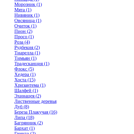
Морозник (1)
Мята (1)
Нивяник (1)
Овсяница (1)
Очиток (1)
Пион (2)
Просо (1)
Роза (4)
Рудбекия (2)
Тиарелла (1)
Тимьян (1)
Традесканция (1)
Флокс (5)
Хедера (1)
Хоста (15)
Хризантема (1)
Шалфей (1)
Эхинацея (2)
Лиственные деревья
Дуб (8)
Береза Плакучая (16)
Липа (18)
Багрянник (2)
Бархат (1)
Гинкго (2)