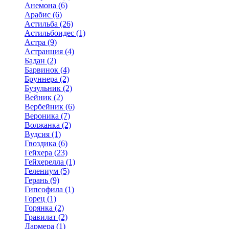
Анемона (6)
Арабис (6)
Астильба (26)
Астильбоидес (1)
Астра (9)
Астранция (4)
Бадан (2)
Барвинок (4)
Бруннера (2)
Бузульник (2)
Вейник (2)
Вербейник (6)
Вероника (7)
Волжанка (2)
Вудсия (1)
Гвоздика (6)
Гейхера (23)
Гейхерелла (1)
Гелениум (5)
Герань (9)
Гипсофила (1)
Горец (1)
Горянка (2)
Гравилат (2)
Дармера (1)