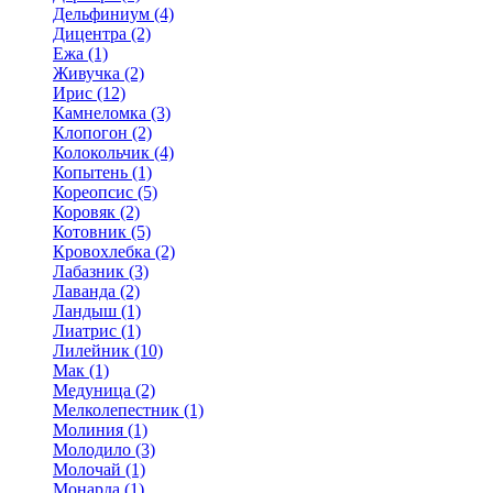
Дельфиниум (4)
Дицентра (2)
Ежа (1)
Живучка (2)
Ирис (12)
Камнеломка (3)
Клопогон (2)
Колокольчик (4)
Копытень (1)
Кореопсис (5)
Коровяк (2)
Котовник (5)
Кровохлебка (2)
Лабазник (3)
Лаванда (2)
Ландыш (1)
Лиатрис (1)
Лилейник (10)
Мак (1)
Медуница (2)
Мелколепестник (1)
Молиния (1)
Молодило (3)
Молочай (1)
Монарда (1)