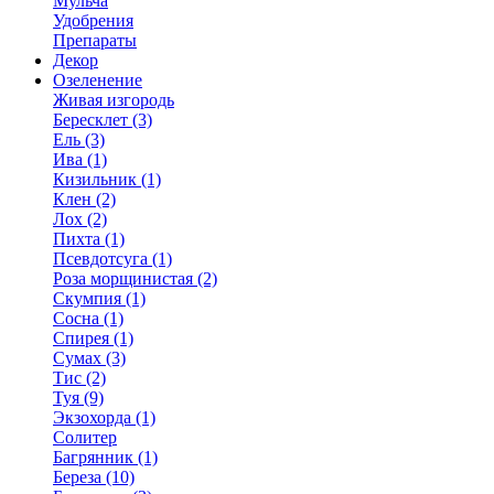
Мульча
Удобрения
Препараты
Декор
Озеленение
Живая изгородь
Бересклет (3)
Ель (3)
Ива (1)
Кизильник (1)
Клен (2)
Лох (2)
Пихта (1)
Псевдотсуга (1)
Роза морщинистая (2)
Скумпия (1)
Сосна (1)
Спирея (1)
Сумах (3)
Тис (2)
Туя (9)
Экзохорда (1)
Солитер
Багрянник (1)
Береза (10)