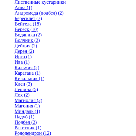
Лиственные кустарники
Айва (1)
Андромеда (подбел) (2)
Бересклет (7)
Вейгела (18)
Вереск (10)
Водяника (2)
Волчник (2)
Дейция (2)
Дерен (2)
Ирга (1)
Ива (1)
Кальмия (2)
Карагана (1)
Кизильник (1)
Клен (3)
Лещина (5)
Лох (2)
Магнолия (2)
Магония (1)
Миндаль (1)
Падуб (1)
Подбел (2)
Ракитник (1)
Рододендрон (12)