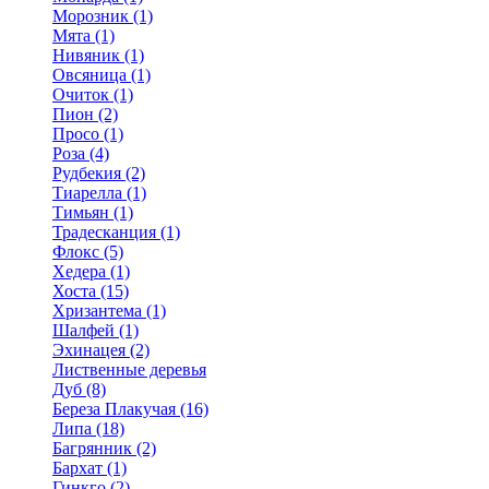
Морозник (1)
Мята (1)
Нивяник (1)
Овсяница (1)
Очиток (1)
Пион (2)
Просо (1)
Роза (4)
Рудбекия (2)
Тиарелла (1)
Тимьян (1)
Традесканция (1)
Флокс (5)
Хедера (1)
Хоста (15)
Хризантема (1)
Шалфей (1)
Эхинацея (2)
Лиственные деревья
Дуб (8)
Береза Плакучая (16)
Липа (18)
Багрянник (2)
Бархат (1)
Гинкго (2)