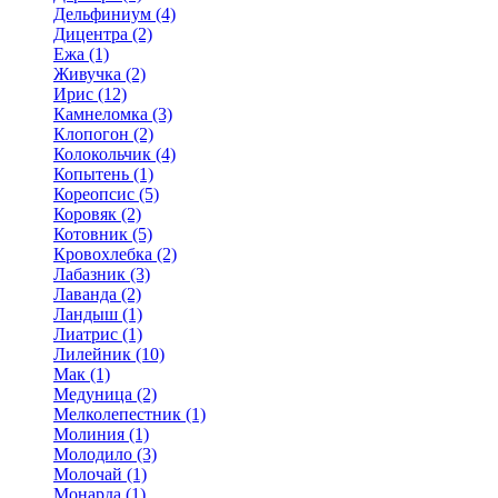
Дельфиниум (4)
Дицентра (2)
Ежа (1)
Живучка (2)
Ирис (12)
Камнеломка (3)
Клопогон (2)
Колокольчик (4)
Копытень (1)
Кореопсис (5)
Коровяк (2)
Котовник (5)
Кровохлебка (2)
Лабазник (3)
Лаванда (2)
Ландыш (1)
Лиатрис (1)
Лилейник (10)
Мак (1)
Медуница (2)
Мелколепестник (1)
Молиния (1)
Молодило (3)
Молочай (1)
Монарда (1)