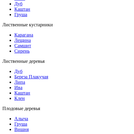
Дуб
Каштан
Груша
Лиственные кустарники
Карагана
Лещина
Самшит
Сирень
Лиственные деревья
Дуб
Береза Плакучая
Липа
Ива
Каштан
Клен
Плодовые деревья
Алыча
Груша
Вишня