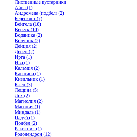
Лиственные кустарники
Айва (1)
Андромеда (подбел) (2)
Бересклет (7)
Вейгела (18)
Вереск (10)
Водяника (2)
Волчник (2)
Дейция (2)
Дерен (2)
Ирга (1)
Ива (1)
Кальмия (2)
Карагана (1)
Кизильник (1)
Клен (3)
Лещина (5)
Лох (2)
Магнолия (2)
Магония (1)
Миндаль (1)
Падуб (1)
Подбел (2)
Ракитник (1)
Рододендрон (12)