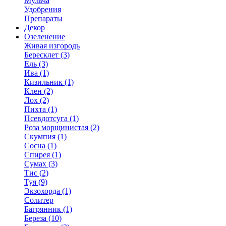
Мульча
Удобрения
Препараты
Декор
Озеленение
Живая изгородь
Бересклет (3)
Ель (3)
Ива (1)
Кизильник (1)
Клен (2)
Лох (2)
Пихта (1)
Псевдотсуга (1)
Роза морщинистая (2)
Скумпия (1)
Сосна (1)
Спирея (1)
Сумах (3)
Тис (2)
Туя (9)
Экзохорда (1)
Солитер
Багрянник (1)
Береза (10)