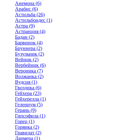
Анемона (6)
Арабис (6)
Астильба (26)
Астильбоидес (1)
Астра (9)
Астранция (4)
Бадан (2)
Барвинок (4)
Бруннера (2)
Бузульник (2)
Вейник (2)
Вербейник (6)
Вероника (7)
Волжанка (2)
Вудсия (1)
Гвоздика (6)
Гейхера (23)
Гейхерелла (1)
Гелениум (5)
Герань (9)
Гипсофила (1)
Горец (1)
Горянка (2)
Гравилат (2)
Дармера (1)