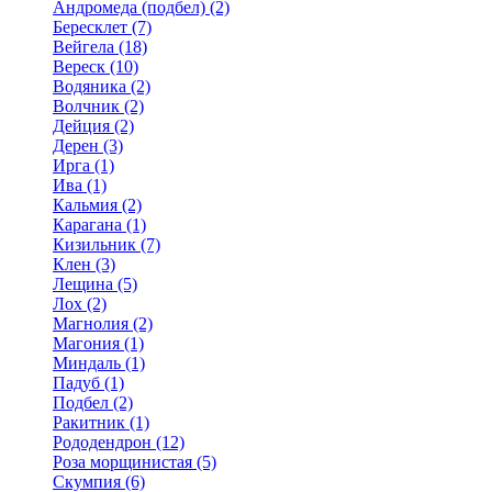
Андромеда (подбел) (2)
Бересклет (7)
Вейгела (18)
Вереск (10)
Водяника (2)
Волчник (2)
Дейция (2)
Дерен (3)
Ирга (1)
Ива (1)
Кальмия (2)
Карагана (1)
Кизильник (7)
Клен (3)
Лещина (5)
Лох (2)
Магнолия (2)
Магония (1)
Миндаль (1)
Падуб (1)
Подбел (2)
Ракитник (1)
Рододендрон (12)
Роза морщинистая (5)
Скумпия (6)