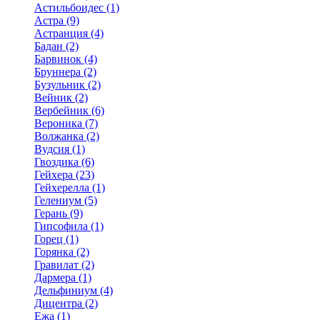
Астильбоидес (1)
Астра (9)
Астранция (4)
Бадан (2)
Барвинок (4)
Бруннера (2)
Бузульник (2)
Вейник (2)
Вербейник (6)
Вероника (7)
Волжанка (2)
Вудсия (1)
Гвоздика (6)
Гейхера (23)
Гейхерелла (1)
Гелениум (5)
Герань (9)
Гипсофила (1)
Горец (1)
Горянка (2)
Гравилат (2)
Дармера (1)
Дельфиниум (4)
Дицентра (2)
Ежа (1)