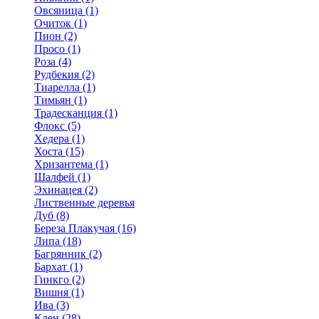
Овсяница (1)
Очиток (1)
Пион (2)
Просо (1)
Роза (4)
Рудбекия (2)
Тиарелла (1)
Тимьян (1)
Традесканция (1)
Флокс (5)
Хедера (1)
Хоста (15)
Хризантема (1)
Шалфей (1)
Эхинацея (2)
Лиственные деревья
Дуб (8)
Береза Плакучая (16)
Липа (18)
Багрянник (2)
Бархат (1)
Гинкго (2)
Вишня (1)
Ива (3)
Клен (28)