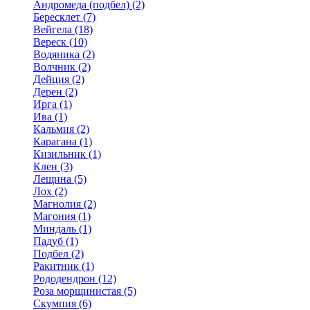
Андромеда (подбел) (2)
Бересклет (7)
Вейгела (18)
Вереск (10)
Водяника (2)
Волчник (2)
Дейция (2)
Дерен (2)
Ирга (1)
Ива (1)
Кальмия (2)
Карагана (1)
Кизильник (1)
Клен (3)
Лещина (5)
Лох (2)
Магнолия (2)
Магония (1)
Миндаль (1)
Падуб (1)
Подбел (2)
Ракитник (1)
Рододендрон (12)
Роза морщинистая (5)
Скумпия (6)