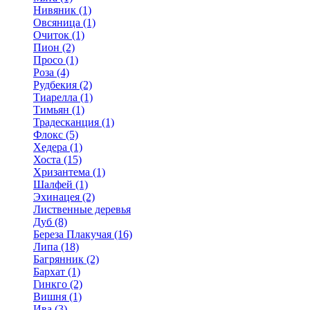
Нивяник (1)
Овсяница (1)
Очиток (1)
Пион (2)
Просо (1)
Роза (4)
Рудбекия (2)
Тиарелла (1)
Тимьян (1)
Традесканция (1)
Флокс (5)
Хедера (1)
Хоста (15)
Хризантема (1)
Шалфей (1)
Эхинацея (2)
Лиственные деревья
Дуб (8)
Береза Плакучая (16)
Липа (18)
Багрянник (2)
Бархат (1)
Гинкго (2)
Вишня (1)
Ива (3)