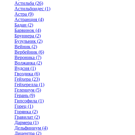
Астильба (26)
Астильбоидес (1)
Астра (9)
Астранция (4)
Бадан (2)
Барвинок (4)
Бруннера (2)
Бузульник (2)
Вейник (2)
Вербейник (6)
Вероника (7)
Волжанка (2)
Вудсия (1)
Гвоздика (6)
Гейхера (23)
Гейхерелла (1)
Гелениум (5)
Герань (9)
Гипсофила (1)
Горец (1)
Горянка (2)
Гравилат (2)
Дармера (1)
Дельфиниум (4)
Дицентра (2)