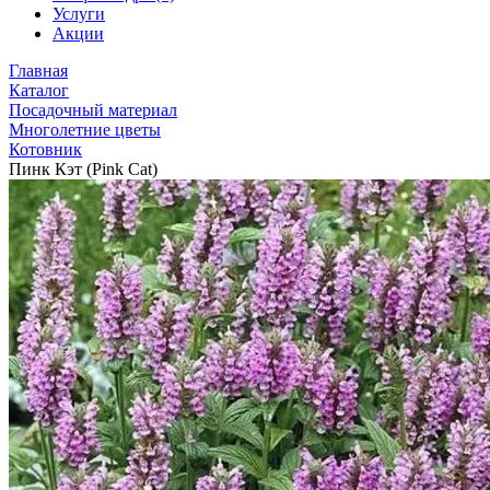
Услуги
Акции
Главная
Каталог
Посадочный материал
Многолетние цветы
Котовник
Пинк Кэт (Pink Cat)