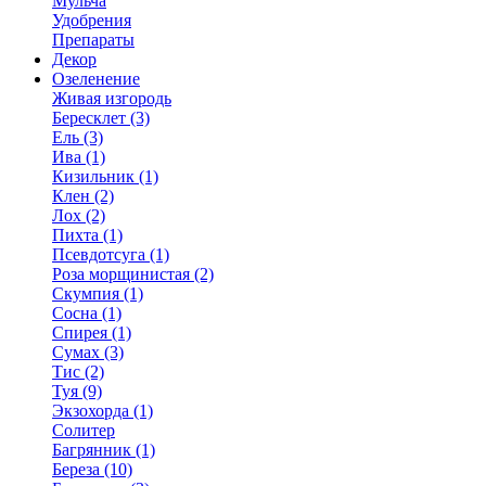
Мульча
Удобрения
Препараты
Декор
Озеленение
Живая изгородь
Бересклет (3)
Ель (3)
Ива (1)
Кизильник (1)
Клен (2)
Лох (2)
Пихта (1)
Псевдотсуга (1)
Роза морщинистая (2)
Скумпия (1)
Сосна (1)
Спирея (1)
Сумах (3)
Тис (2)
Туя (9)
Экзохорда (1)
Солитер
Багрянник (1)
Береза (10)