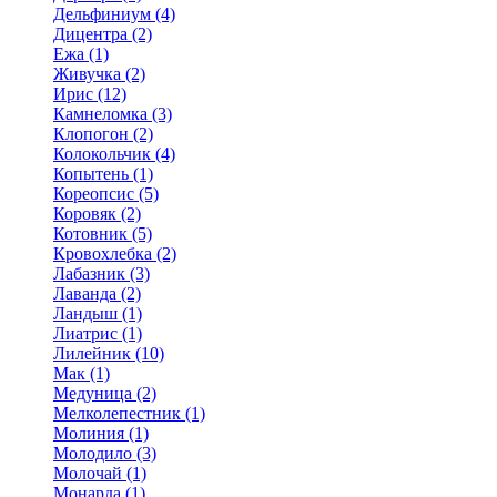
Дельфиниум (4)
Дицентра (2)
Ежа (1)
Живучка (2)
Ирис (12)
Камнеломка (3)
Клопогон (2)
Колокольчик (4)
Копытень (1)
Кореопсис (5)
Коровяк (2)
Котовник (5)
Кровохлебка (2)
Лабазник (3)
Лаванда (2)
Ландыш (1)
Лиатрис (1)
Лилейник (10)
Мак (1)
Медуница (2)
Мелколепестник (1)
Молиния (1)
Молодило (3)
Молочай (1)
Монарда (1)