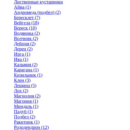
Лиственные кустарники
Айва (1)
Андромеда (подбел) (2)
Бересклет (7)
Вейгела (18)
Вереск (10)
Водяника (2)
Волчник (2)
Дейция (2)
Дерен (2)
Ирга (1)
Ива (1)
Кальмия (2)
Карагана (1)
Кизильник (1)
Клен (3)
Лещина (5)
Лох (2)
Магнолия (2)
Магония (1)
Миндаль (1)
Падуб (1)
Подбел (2)
Ракитник (1)
Рододендрон (12)