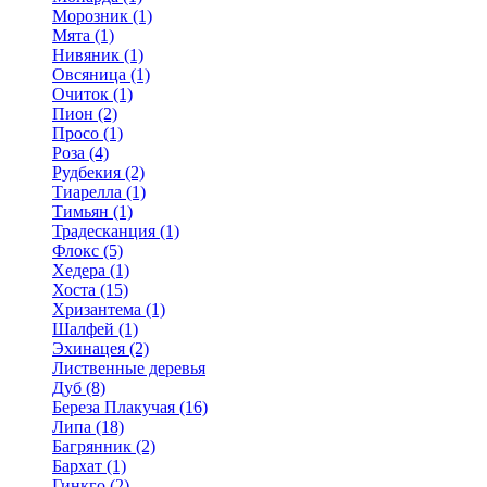
Морозник (1)
Мята (1)
Нивяник (1)
Овсяница (1)
Очиток (1)
Пион (2)
Просо (1)
Роза (4)
Рудбекия (2)
Тиарелла (1)
Тимьян (1)
Традесканция (1)
Флокс (5)
Хедера (1)
Хоста (15)
Хризантема (1)
Шалфей (1)
Эхинацея (2)
Лиственные деревья
Дуб (8)
Береза Плакучая (16)
Липа (18)
Багрянник (2)
Бархат (1)
Гинкго (2)