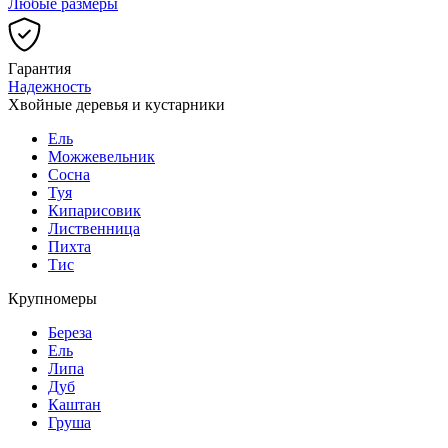
Любые размеры
Гарантия
Надежность
Хвойные деревья и кустарники
Ель
Можжевельник
Сосна
Туя
Кипарисовик
Лиственница
Пихта
Тис
Крупномеры
Береза
Ель
Липа
Дуб
Каштан
Груша