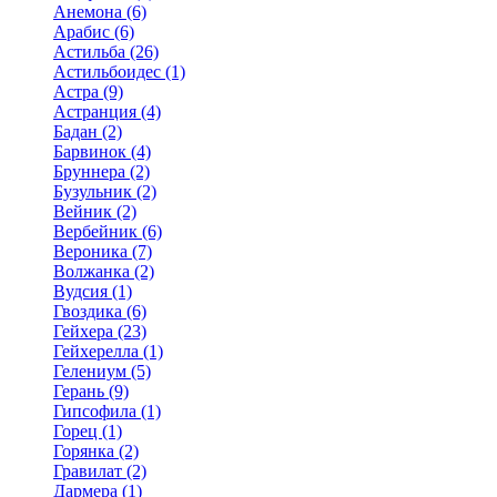
Анемона (6)
Арабис (6)
Астильба (26)
Астильбоидес (1)
Астра (9)
Астранция (4)
Бадан (2)
Барвинок (4)
Бруннера (2)
Бузульник (2)
Вейник (2)
Вербейник (6)
Вероника (7)
Волжанка (2)
Вудсия (1)
Гвоздика (6)
Гейхера (23)
Гейхерелла (1)
Гелениум (5)
Герань (9)
Гипсофила (1)
Горец (1)
Горянка (2)
Гравилат (2)
Дармера (1)