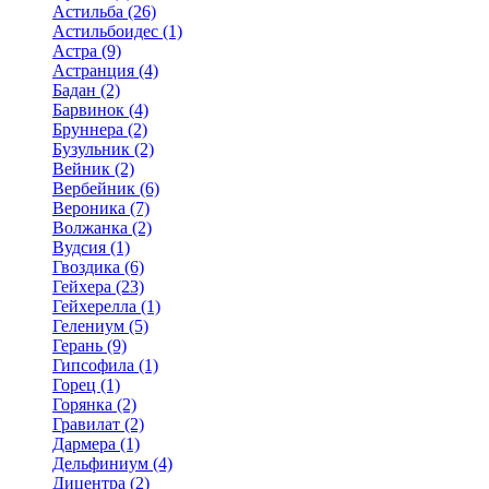
Астильба (26)
Астильбоидес (1)
Астра (9)
Астранция (4)
Бадан (2)
Барвинок (4)
Бруннера (2)
Бузульник (2)
Вейник (2)
Вербейник (6)
Вероника (7)
Волжанка (2)
Вудсия (1)
Гвоздика (6)
Гейхера (23)
Гейхерелла (1)
Гелениум (5)
Герань (9)
Гипсофила (1)
Горец (1)
Горянка (2)
Гравилат (2)
Дармера (1)
Дельфиниум (4)
Дицентра (2)