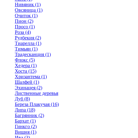
Нивяник (1)
Овсяница (1)
Очиток (1)
Пион (2)
Просо (1)
Роза (4)
Рудбекия (2)
Тиарелла (1)
Тимьян (1)
Традесканция (1)
Флокс (5)
Хедера (1)
Хоста (15)
Хризантема (1)
Шалфей (1)
Эхинацея (2)
Лиственные деревья
Дуб (8)
Береза Плакучая (16)
Липа (18)
Багрянник (2)
Бархат (1)
Гинкго (2)
Вишня (1)
Ива (3)