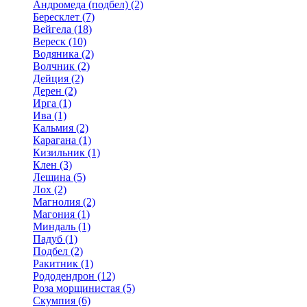
Андромеда (подбел) (2)
Бересклет (7)
Вейгела (18)
Вереск (10)
Водяника (2)
Волчник (2)
Дейция (2)
Дерен (2)
Ирга (1)
Ива (1)
Кальмия (2)
Карагана (1)
Кизильник (1)
Клен (3)
Лещина (5)
Лох (2)
Магнолия (2)
Магония (1)
Миндаль (1)
Падуб (1)
Подбел (2)
Ракитник (1)
Рододендрон (12)
Роза морщинистая (5)
Скумпия (6)