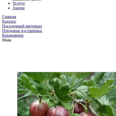
Услуги
Акции
Главная
Каталог
Посадочный материал
Плодовые кустарники
Крыжовник
Маяк