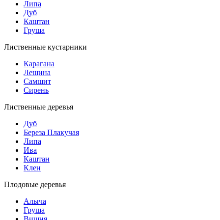
Липа
Дуб
Каштан
Груша
Лиственные кустарники
Карагана
Лещина
Самшит
Сирень
Лиственные деревья
Дуб
Береза Плакучая
Липа
Ива
Каштан
Клен
Плодовые деревья
Алыча
Груша
Вишня