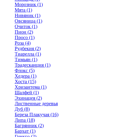
Морозник (1)
Мята (1)
Нивяник (1)
Овсяница (1)
Очиток (1)
Пион (2)
Просо (1)
Роза (4)
Рудбекия (2)
Тиарелла (1)
Тимьян (1)
Традесканция (1)
Флокс (5)
Хедера (1)
Хоста (15)
Хризантема (1)
Шалфей (1)
Эхинацея (2)
Лиственные деревья
Дуб (8)
Береза Плакучая (16)
Липа (18)
Багрянник (2)
Бархат (1)
Гинкго (2)