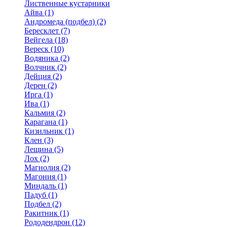
Лиственные кустарники
Айва (1)
Андромеда (подбел) (2)
Бересклет (7)
Вейгела (18)
Вереск (10)
Водяника (2)
Волчник (2)
Дейция (2)
Дерен (2)
Ирга (1)
Ива (1)
Кальмия (2)
Карагана (1)
Кизильник (1)
Клен (3)
Лещина (5)
Лох (2)
Магнолия (2)
Магония (1)
Миндаль (1)
Падуб (1)
Подбел (2)
Ракитник (1)
Рододендрон (12)