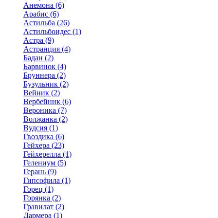
Анемона (6)
Арабис (6)
Астильба (26)
Астильбоидес (1)
Астра (9)
Астранция (4)
Бадан (2)
Барвинок (4)
Бруннера (2)
Бузульник (2)
Вейник (2)
Вербейник (6)
Вероника (7)
Волжанка (2)
Вудсия (1)
Гвоздика (6)
Гейхера (23)
Гейхерелла (1)
Гелениум (5)
Герань (9)
Гипсофила (1)
Горец (1)
Горянка (2)
Гравилат (2)
Дармера (1)