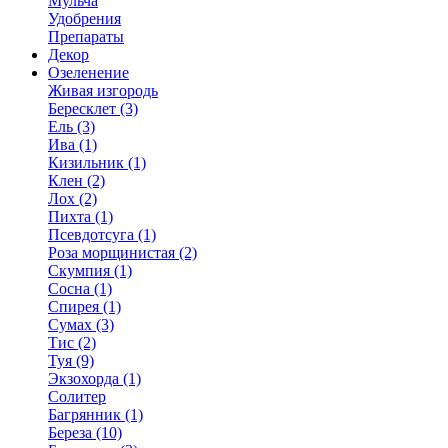
Мульча
Удобрения
Препараты
Декор
Озеленение
Живая изгородь
Бересклет (3)
Ель (3)
Ива (1)
Кизильник (1)
Клен (2)
Лох (2)
Пихта (1)
Псевдотсуга (1)
Роза морщинистая (2)
Скумпия (1)
Сосна (1)
Спирея (1)
Сумах (3)
Тис (2)
Туя (9)
Экзохорда (1)
Солитер
Багрянник (1)
Береза (10)