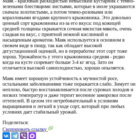
Маяк - красивый раскидистый невысокий кустарник с темно-
зелеными блестящими листьями, которые в июле украшаются
сначала золотистыми, а потом темно-розовыми или
коралловыми ягодами крупного крыжовника. Это довольно
ценный сорт крыжовника из-за его вкуса: под кожицей
средней толщины скрывается сочная мясистая мякоть, очень
сладкая на вкус, с приятной нежной кислинкой и
насыщенным ароматом. Маяк используется в основном в
свежем виде в пищу, так как обладает высокой
дегустационной оценкой, но в переработке этот сорт тоже
хорош. Урожайность у этого крыжовника средняя - редко
когда на кусте созревает больше 3-4 кг ягод. Зато он
отличается высокой самоплодностью, хорошо опыляется.
Маяк имеет хорошую устойчивость к мучнистой росе,
остальными заболеваниями тоже поражается слабо. Зимует он
неплохо, быстро восстанавливается после суровых холодов и
низких температур и даже терпит весенние заморозки после
оттепелей. В целом это нетребовательный к условиям
выращивания и легкий в уходе сорт, который при любых
условиях дает стабильный урожай.
Поделиться:
Скопировать ссылку