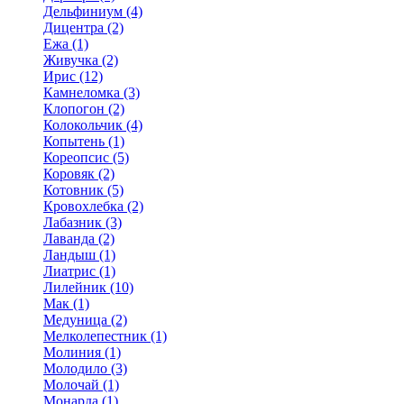
Дельфиниум (4)
Дицентра (2)
Ежа (1)
Живучка (2)
Ирис (12)
Камнеломка (3)
Клопогон (2)
Колокольчик (4)
Копытень (1)
Кореопсис (5)
Коровяк (2)
Котовник (5)
Кровохлебка (2)
Лабазник (3)
Лаванда (2)
Ландыш (1)
Лиатрис (1)
Лилейник (10)
Мак (1)
Медуница (2)
Мелколепестник (1)
Молиния (1)
Молодило (3)
Молочай (1)
Монарда (1)