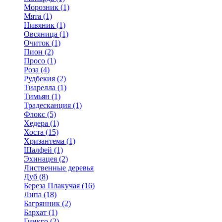
Морозник (1)
Мята (1)
Нивяник (1)
Овсяница (1)
Очиток (1)
Пион (2)
Просо (1)
Роза (4)
Рудбекия (2)
Тиарелла (1)
Тимьян (1)
Традесканция (1)
Флокс (5)
Хедера (1)
Хоста (15)
Хризантема (1)
Шалфей (1)
Эхинацея (2)
Лиственные деревья
Дуб (8)
Береза Плакучая (16)
Липа (18)
Багрянник (2)
Бархат (1)
Гинкго (2)