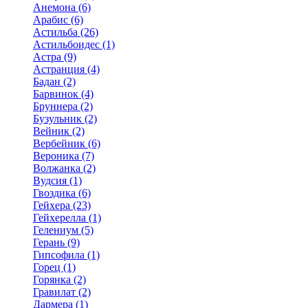
Анемона (6)
Арабис (6)
Астильба (26)
Астильбоидес (1)
Астра (9)
Астранция (4)
Бадан (2)
Барвинок (4)
Бруннера (2)
Бузульник (2)
Вейник (2)
Вербейник (6)
Вероника (7)
Волжанка (2)
Вудсия (1)
Гвоздика (6)
Гейхера (23)
Гейхерелла (1)
Гелениум (5)
Герань (9)
Гипсофила (1)
Горец (1)
Горянка (2)
Гравилат (2)
Дармера (1)