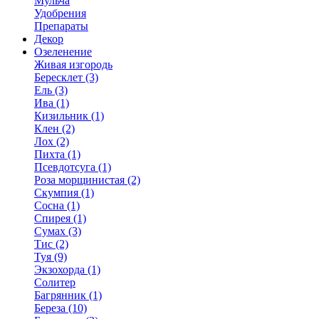
Мульча
Удобрения
Препараты
Декор
Озеленение
Живая изгородь
Бересклет (3)
Ель (3)
Ива (1)
Кизильник (1)
Клен (2)
Лох (2)
Пихта (1)
Псевдотсуга (1)
Роза морщинистая (2)
Скумпия (1)
Сосна (1)
Спирея (1)
Сумах (3)
Тис (2)
Туя (9)
Экзохорда (1)
Солитер
Багрянник (1)
Береза (10)