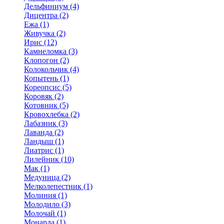
Дельфиниум (4)
Дицентра (2)
Ежа (1)
Живучка (2)
Ирис (12)
Камнеломка (3)
Клопогон (2)
Колокольчик (4)
Копытень (1)
Кореопсис (5)
Коровяк (2)
Котовник (5)
Кровохлебка (2)
Лабазник (3)
Лаванда (2)
Ландыш (1)
Лиатрис (1)
Лилейник (10)
Мак (1)
Медуница (2)
Мелколепестник (1)
Молиния (1)
Молодило (3)
Молочай (1)
Монарда (1)