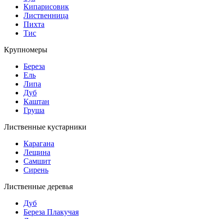
Кипарисовик
Лиственница
Пихта
Тис
Крупномеры
Береза
Ель
Липа
Дуб
Каштан
Груша
Лиственные кустарники
Карагана
Лещина
Самшит
Сирень
Лиственные деревья
Дуб
Береза Плакучая