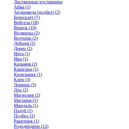
Лиственные кустарники
Айва (1)
Андромеда (подбел) (2)
Бересклет (7)
Вейгела (18)
Вереск (10)
Водяника (2)
Волчник (2)
Дейция (2)
Дерен (2)
Ирга (1)
Ива (1)
Кальмия (2)
Карагана (1)
Кизильник (1)
Клен (3)
Лещина (5)
Лох (2)
Магнолия (2)
Магония (1)
Миндаль (1)
Падуб (1)
Подбел (2)
Ракитник (1)
Рододендрон (12)