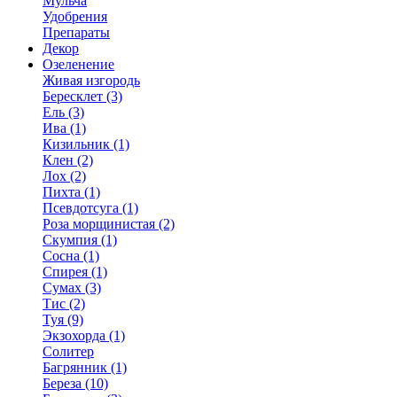
Мульча
Удобрения
Препараты
Декор
Озеленение
Живая изгородь
Бересклет (3)
Ель (3)
Ива (1)
Кизильник (1)
Клен (2)
Лох (2)
Пихта (1)
Псевдотсуга (1)
Роза морщинистая (2)
Скумпия (1)
Сосна (1)
Спирея (1)
Сумах (3)
Тис (2)
Туя (9)
Экзохорда (1)
Солитер
Багрянник (1)
Береза (10)