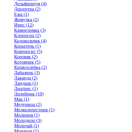
Дельфиниум (4)
Дицентра (2)
Ежа (1)
Живучка (2)
Ирис (12)
Камнеломка (3)
Клопогон (2)
Колокольчик (4)
Копытень (1)
Кореопсис (5)
Коровяк (2)
Котовник (5)
Кровохлебка (2)
Лабазник (3)
Лаванда (2)
Ландыш (1)
Лиатрис (1)
Лилейник (10)
Мак (1)
Медуница (2)
Мелколепестник (1)
Молиния (1)
Молодило (3)
Молочай (1)
Монарда (1)