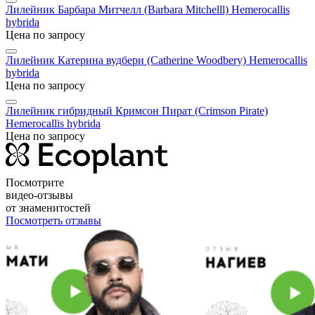
Лилейник Барбара Митчелл (Barbara Mitchelll)
Нemerocallis
hybridа
Цена по запросу
Лилейник Катерина вудбери (Catherine Woodbery)
Нemerocallis
hybridа
Цена по запросу
Лилейник гибридный Кримсон Пират (Crimson Pirate)
Нemerocallis hybridа
Цена по запросу
Посмотрите
видео-отзывы
от знаменитостей
Посмотреть отзывы