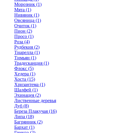
Морозник (1)
Мята (1)
Нивяник (1)
Овсяница (1)
Очиток (1)
Пион (2)
Просо (1)
Роза (4)
Рудбекия (2)
Тиарелла (1)
Тимьян (1)
Традесканция (1)
Флокс (5)
Хедера (1)
Хоста (15)
Хризантема (1)
Шалфей (1)
Эхинацея (2)
Лиственные деревья
Дуб (8)
Береза Плакучая (16)
Липа (18)
Багрянник (2)
Бархат (1)
Гинкго (2)