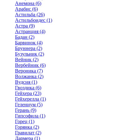
Анемона (6)
Арабис (6)
Астильба (26)
Астильбоидес (1)
Астра (9)
Астранция (4)
Бадан (2)
Барвинок (4)
Бруннера (2)
Бузульник (2)
Вейник (2)
Вербейник (6)
Вероника (7)
Волжанка (2)
Вудсия (1)
Гвоздика (6)
Гейхера (23)
Гейхерелла (1)
Гелениум (5)
Герань (9)
Гипсофила (1)
Горец (1)
Горянка (2)
Гравилат (2)
Дармера (1)