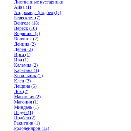
Лиственные кустарники
Айва (1)
Андромеда (подбел) (2)
Бересклет (7)
Вейгела (18)
Вереск (10)
Водяника (2)
Волчник (2)
Дейция (2)
Дерен (2)
Ирга (1)
Ива (1)
Кальмия (2)
Карагана (1)
Кизильник (1)
Клен (3)
Лещина (5)
Лох (2)
Магнолия (2)
Магония (1)
Миндаль (1)
Падуб (1)
Подбел (2)
Ракитник (1)
Рододендрон (12)