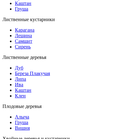
Каштан
Груша
Лиственные кустарники
Карагана
Лещина
Самшит
Сирень
Лиственные деревья
Дуб
Береза Плакучая
Липа
Ива
Каштан
Клен
Плодовые деревья
Алыча
Груша
Вишня
Хвойные деревья и кустарники