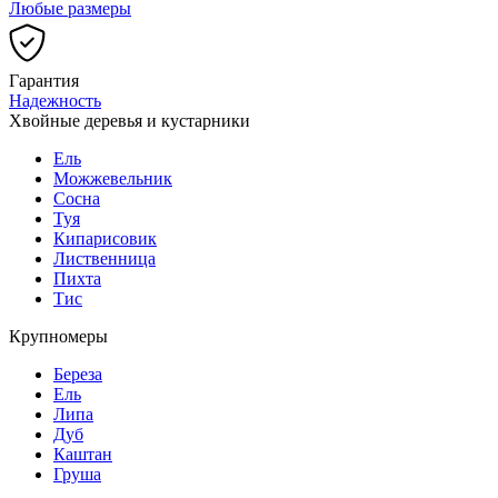
Любые размеры
Гарантия
Надежность
Хвойные деревья и кустарники
Ель
Можжевельник
Сосна
Туя
Кипарисовик
Лиственница
Пихта
Тис
Крупномеры
Береза
Ель
Липа
Дуб
Каштан
Груша