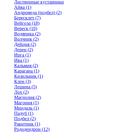
Лиственные кустарники
Айва (1)
Андромеда (подбел) (2)
Бересклет (7)
Вейгела (18)
Вереск (10)
Водяника (2)
Волчник (2)
Дейция (2)
Дерен (2)
Ирга (1)
Ива (1)
Кальмия (2)
Карагана (1)
Кизильник (1)
Клен (3)
Лещина (5)
Лох (2)
Магнолия (2)
Магония (1)
Миндаль (1)
Падуб (1)
Подбел (2)
Ракитник (1)
Рододендрон (12)