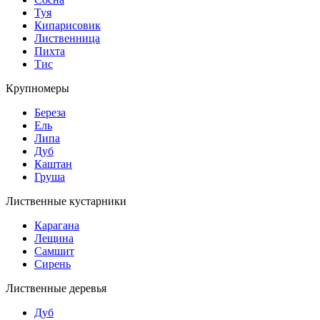
Туя
Кипарисовик
Лиственница
Пихта
Тис
Крупномеры
Береза
Ель
Липа
Дуб
Каштан
Груша
Лиственные кустарники
Карагана
Лещина
Самшит
Сирень
Лиственные деревья
Дуб