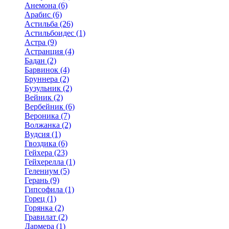
Анемона (6)
Арабис (6)
Астильба (26)
Астильбоидес (1)
Астра (9)
Астранция (4)
Бадан (2)
Барвинок (4)
Бруннера (2)
Бузульник (2)
Вейник (2)
Вербейник (6)
Вероника (7)
Волжанка (2)
Вудсия (1)
Гвоздика (6)
Гейхера (23)
Гейхерелла (1)
Гелениум (5)
Герань (9)
Гипсофила (1)
Горец (1)
Горянка (2)
Гравилат (2)
Дармера (1)