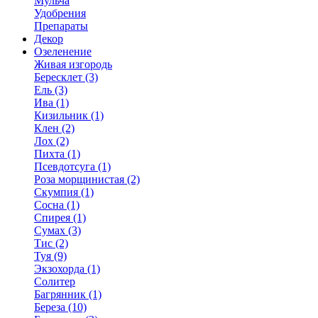
Мульча
Удобрения
Препараты
Декор
Озеленение
Живая изгородь
Бересклет (3)
Ель (3)
Ива (1)
Кизильник (1)
Клен (2)
Лох (2)
Пихта (1)
Псевдотсуга (1)
Роза морщинистая (2)
Скумпия (1)
Сосна (1)
Спирея (1)
Сумах (3)
Тис (2)
Туя (9)
Экзохорда (1)
Солитер
Багрянник (1)
Береза (10)