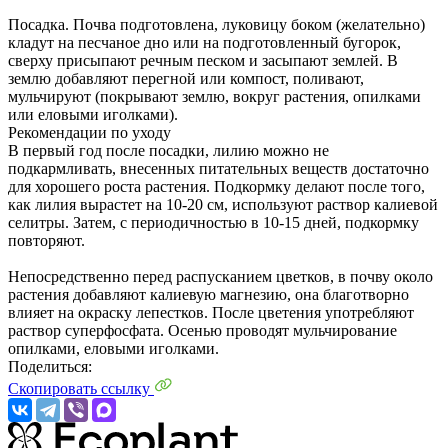
Посадка. Почва подготовлена, луковицу боком (желательно)
кладут на песчаное дно или на подготовленный бугорок,
сверху присыпают речным песком и засыпают землей. В
землю добавляют перегной или компост, поливают,
мульчируют (покрывают землю, вокруг растения, опилками
или еловыми иголками).
Рекомендации по уходу
В первый год после посадки, лилию можно не
подкармливать, внесенных питательных веществ достаточно
для хорошего роста растения. Подкормку делают после того,
как лилия вырастет на 10-20 см, используют раствор калиевой
селитры. Затем, с периодичностью в 10-15 дней, подкормку
повторяют.
Непосредственно перед распусканием цветков, в почву около
растения добавляют калиевую магнезию, она благотворно
влияет на окраску лепестков. После цветения употребляют
раствор суперфосфата. Осенью проводят мульчирование
опилками, еловыми иголками.
Поделиться:
Скопировать ссылку