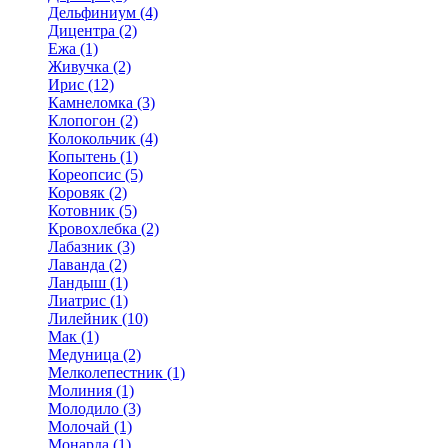
Дельфиниум (4)
Дицентра (2)
Ежа (1)
Живучка (2)
Ирис (12)
Камнеломка (3)
Клопогон (2)
Колокольчик (4)
Копытень (1)
Кореопсис (5)
Коровяк (2)
Котовник (5)
Кровохлебка (2)
Лабазник (3)
Лаванда (2)
Ландыш (1)
Лиатрис (1)
Лилейник (10)
Мак (1)
Медуница (2)
Мелколепестник (1)
Молиния (1)
Молодило (3)
Молочай (1)
Монарда (1)