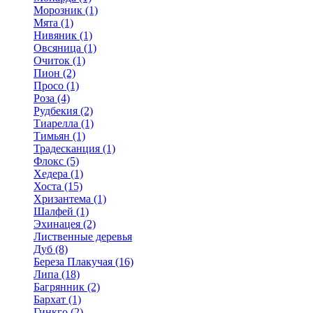
Морозник (1)
Мята (1)
Нивяник (1)
Овсяница (1)
Очиток (1)
Пион (2)
Просо (1)
Роза (4)
Рудбекия (2)
Тиарелла (1)
Тимьян (1)
Традесканция (1)
Флокс (5)
Хедера (1)
Хоста (15)
Хризантема (1)
Шалфей (1)
Эхинацея (2)
Лиственные деревья
Дуб (8)
Береза Плакучая (16)
Липа (18)
Багрянник (2)
Бархат (1)
Гинкго (2)