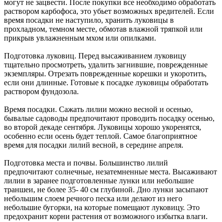
могут не зацвести. После покупки все необходимо обработать
раствором карбофоса, это убьет возможных вредителей. Если
время посадки не наступило, хранить луковицы в
прохладном, темном месте, обмотав влажной тряпкой или
прикрыв увлажненным мхом или опилками.
Подготовка луковиц. Перед высаживанием луковицу
тщательно просмотреть, удалить загнившие, поврежденные
экземпляры. Отрезать поврежденные корешки и укоротить,
если они длинные. Готовые к посадке луковицы обработать
раствором фундозола.
Время посадки. Сажать лилии можно весной и осенью,
бывалые садоводы предпочитают проводить посадку осенью,
во второй декаде сентября. Луковицы хорошо укоренятся,
особенно если осень будет теплой. Самое благоприятное
время для посадки лилий весной, в середине апреля.
Подготовка места и почвы. Большинство лилий
предпочитают солнечные, незатемненные места. Высаживают
лилии в заранее подготовленные лунки или небольшие
траншеи, не более 35- 40 см глубиной. Дно лунки засыпают
небольшим слоем речного песка или делают из него
небольшие бугорки, на которые помещают луковицу. Это
предохранит корни растения от возможного избытка влаги.