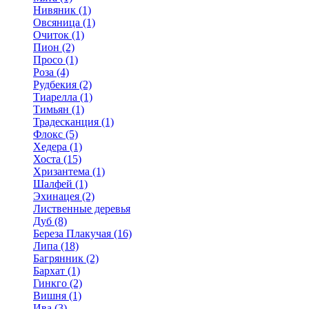
Нивяник (1)
Овсяница (1)
Очиток (1)
Пион (2)
Просо (1)
Роза (4)
Рудбекия (2)
Тиарелла (1)
Тимьян (1)
Традесканция (1)
Флокс (5)
Хедера (1)
Хоста (15)
Хризантема (1)
Шалфей (1)
Эхинацея (2)
Лиственные деревья
Дуб (8)
Береза Плакучая (16)
Липа (18)
Багрянник (2)
Бархат (1)
Гинкго (2)
Вишня (1)
Ива (3)