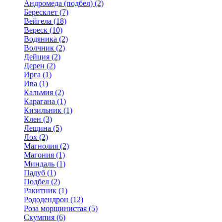
Андромеда (подбел) (2)
Бересклет (7)
Вейгела (18)
Вереск (10)
Водяника (2)
Волчник (2)
Дейция (2)
Дерен (2)
Ирга (1)
Ива (1)
Кальмия (2)
Карагана (1)
Кизильник (1)
Клен (3)
Лещина (5)
Лох (2)
Магнолия (2)
Магония (1)
Миндаль (1)
Падуб (1)
Подбел (2)
Ракитник (1)
Рододендрон (12)
Роза морщинистая (5)
Скумпия (6)