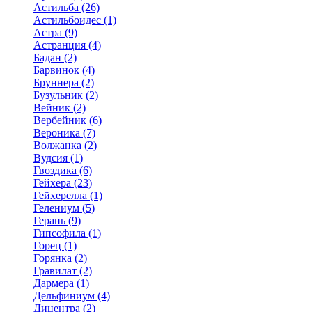
Астильба (26)
Астильбоидес (1)
Астра (9)
Астранция (4)
Бадан (2)
Барвинок (4)
Бруннера (2)
Бузульник (2)
Вейник (2)
Вербейник (6)
Вероника (7)
Волжанка (2)
Вудсия (1)
Гвоздика (6)
Гейхера (23)
Гейхерелла (1)
Гелениум (5)
Герань (9)
Гипсофила (1)
Горец (1)
Горянка (2)
Гравилат (2)
Дармера (1)
Дельфиниум (4)
Дицентра (2)