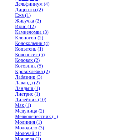
Дельфиниум (4)
Дицентра (2)
Ежа (1)
Живучка (2)
Ирис (12)
Камнеломка (3)
Клопогон (2)
Колокольчик (4)
Копытень (1)
Кореопсис (5)
Коровяк (2)
Котовник (5)
Кровохлебка (2)
Лабазник (3)
Лаванда (2)
Ландыш (1)
Лиатрис (1)
Лилейник (10)
Мак (1)
Медуница (2)
Мелколепестник (1)
Молиния (1)
Молодило (3)
Молочай (1)
Монарда (1)