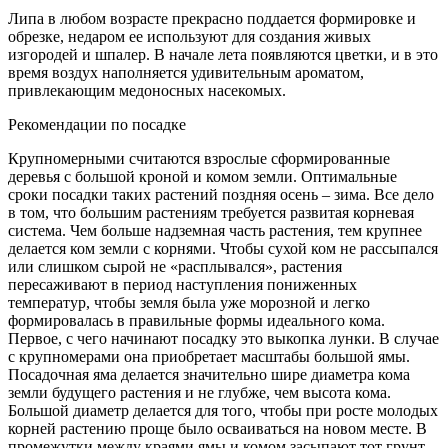
Липа в любом возрасте прекрасно поддается формировке и
обрезке, недаром ее используют для создания живых
изгородей и шпалер. В начале лета появляются цветки, и в это
время воздух наполняется удивительным ароматом,
привлекающим медоносных насекомых.
Рекомендации по посадке
Крупномерными считаются взрослые сформированные
деревья с большой кроной и комом земли. Оптимальные
сроки посадки таких растений поздняя осень – зима. Все дело
в том, что большим растениям требуется развитая корневая
система. Чем больше надземная часть растения, тем крупнее
делается ком земли с корнями. Чтобы сухой ком не рассыпался
или слишком сырой не «расплывался», растения
пересаживают в период наступления пониженных
температур, чтобы земля была уже морозной и легко
формировалась в правильные формы идеального кома.
Первое, с чего начинают посадку это выкопка лунки. В случае
с крупномерами она приобретает масштабы большой ямы.
Посадочная яма делается значительно шире диаметра кома
земли будущего растения и не глубже, чем высота кома.
Большой диаметр делается для того, чтобы при росте молодых
корней растению проще было осваиваться на новом месте. В
промежутки между краями ямы и комом засыпают тот грунт,