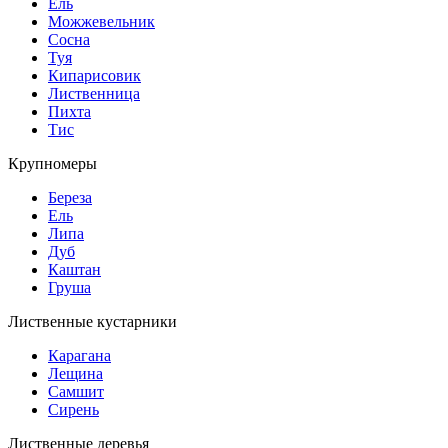
Ель
Можжевельник
Сосна
Туя
Кипарисовик
Лиственница
Пихта
Тис
Крупномеры
Береза
Ель
Липа
Дуб
Каштан
Груша
Лиственные кустарники
Карагана
Лещина
Самшит
Сирень
Лиственные деревья