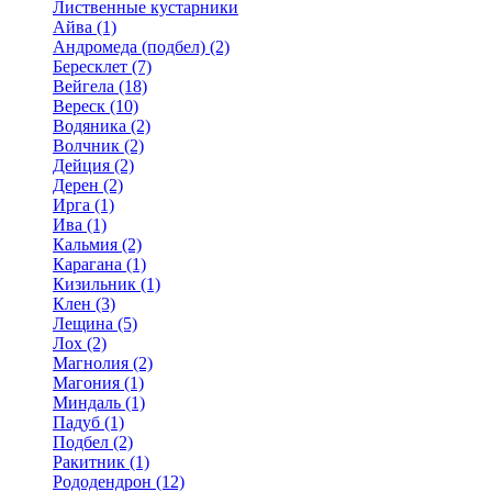
Лиственные кустарники
Айва (1)
Андромеда (подбел) (2)
Бересклет (7)
Вейгела (18)
Вереск (10)
Водяника (2)
Волчник (2)
Дейция (2)
Дерен (2)
Ирга (1)
Ива (1)
Кальмия (2)
Карагана (1)
Кизильник (1)
Клен (3)
Лещина (5)
Лох (2)
Магнолия (2)
Магония (1)
Миндаль (1)
Падуб (1)
Подбел (2)
Ракитник (1)
Рододендрон (12)