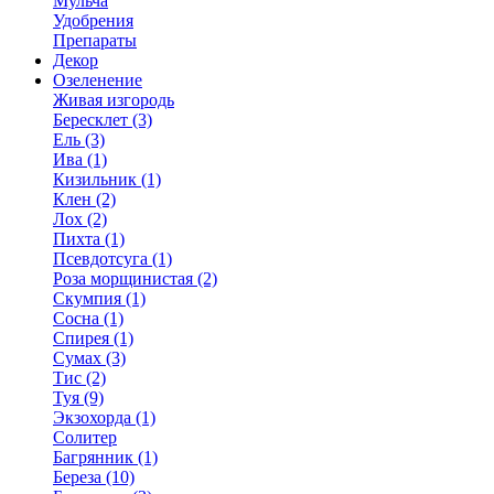
Мульча
Удобрения
Препараты
Декор
Озеленение
Живая изгородь
Бересклет (3)
Ель (3)
Ива (1)
Кизильник (1)
Клен (2)
Лох (2)
Пихта (1)
Псевдотсуга (1)
Роза морщинистая (2)
Скумпия (1)
Сосна (1)
Спирея (1)
Сумах (3)
Тис (2)
Туя (9)
Экзохорда (1)
Солитер
Багрянник (1)
Береза (10)