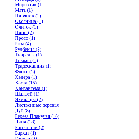
Морозник (1)
Мята (1)
Нивяник (1)
Овсяница (1)
Очиток (1)
Пион (2)
Просо (1)
Роза (4)
Рудбекия (2)
Тиарелла (1)
Тимьян (1)
Традесканция (1)
Флокс (5)
Хедера (1)
Хоста (15)
Хризантема (1)
Шалфей (1)
Эхинацея (2)
Лиственные деревья
Дуб (8)
Береза Плакучая (16)
Липа (18)
Багрянник (2)
Бархат (1)
Гинкго (2)