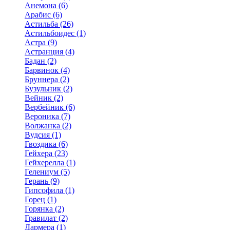
Анемона (6)
Арабис (6)
Астильба (26)
Астильбоидес (1)
Астра (9)
Астранция (4)
Бадан (2)
Барвинок (4)
Бруннера (2)
Бузульник (2)
Вейник (2)
Вербейник (6)
Вероника (7)
Волжанка (2)
Вудсия (1)
Гвоздика (6)
Гейхера (23)
Гейхерелла (1)
Гелениум (5)
Герань (9)
Гипсофила (1)
Горец (1)
Горянка (2)
Гравилат (2)
Дармера (1)