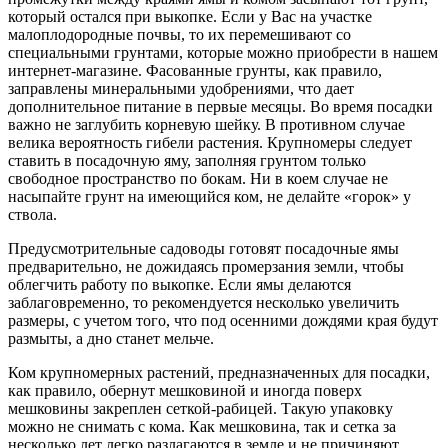
который остался при выкопке. Если у Вас на участке
малоплодородные почвы, то их перемешивают со
специальными грунтами, которые можно приобрести в нашем
интернет-магазине. Фасованные грунты, как правило,
заправлены минеральными удобрениями, что дает
дополнительное питание в первые месяцы. Во время посадки
важно не заглубить корневую шейку. В противном случае
велика вероятность гибели растения. Крупномеры следует
ставить в посадочную яму, заполняя грунтом только
свободное пространство по бокам. Ни в коем случае не
насыпайте грунт на имеющийся ком, не делайте «горок» у
ствола.
Предусмотрительные садоводы готовят посадочные ямы
предварительно, не дожидаясь промерзания земли, чтобы
облегчить работу по выкопке. Если ямы делаются
заблаговременно, то рекомендуется несколько увеличить
размеры, с учетом того, что под осенними дождями края будут
размыты, а дно станет мельче.
Ком крупномерных растений, предназначенных для посадки,
как правило, обернут мешковиной и иногда поверх
мешковины закреплен сеткой-рабицей. Такую упаковку
можно не снимать с кома. Как мешковина, так и сетка за
несколько лет легко разлагаются в земле и не причиняют