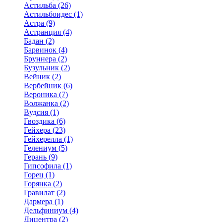
Астильба (26)
Астильбоидес (1)
Астра (9)
Астранция (4)
Бадан (2)
Барвинок (4)
Бруннера (2)
Бузульник (2)
Вейник (2)
Вербейник (6)
Вероника (7)
Волжанка (2)
Вудсия (1)
Гвоздика (6)
Гейхера (23)
Гейхерелла (1)
Гелениум (5)
Герань (9)
Гипсофила (1)
Горец (1)
Горянка (2)
Гравилат (2)
Дармера (1)
Дельфиниум (4)
Дицентра (2)