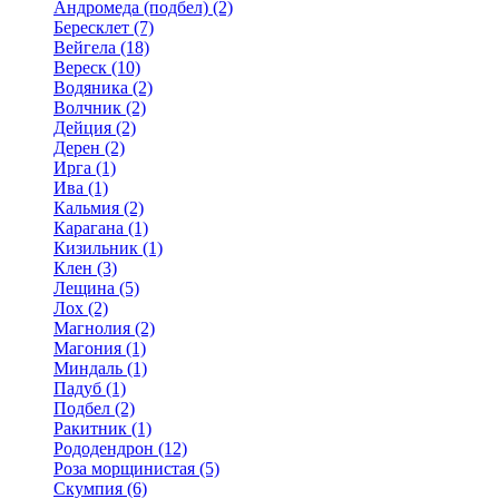
Андромеда (подбел) (2)
Бересклет (7)
Вейгела (18)
Вереск (10)
Водяника (2)
Волчник (2)
Дейция (2)
Дерен (2)
Ирга (1)
Ива (1)
Кальмия (2)
Карагана (1)
Кизильник (1)
Клен (3)
Лещина (5)
Лох (2)
Магнолия (2)
Магония (1)
Миндаль (1)
Падуб (1)
Подбел (2)
Ракитник (1)
Рододендрон (12)
Роза морщинистая (5)
Скумпия (6)