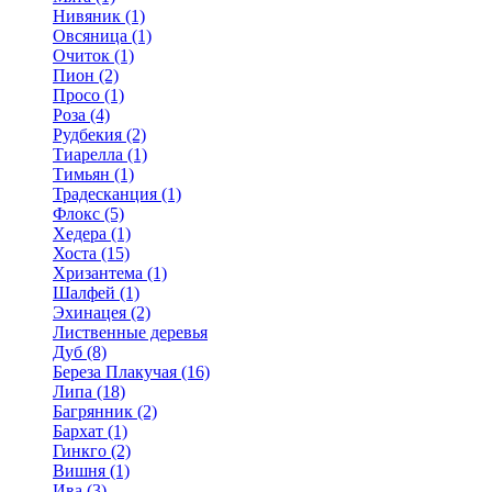
Нивяник (1)
Овсяница (1)
Очиток (1)
Пион (2)
Просо (1)
Роза (4)
Рудбекия (2)
Тиарелла (1)
Тимьян (1)
Традесканция (1)
Флокс (5)
Хедера (1)
Хоста (15)
Хризантема (1)
Шалфей (1)
Эхинацея (2)
Лиственные деревья
Дуб (8)
Береза Плакучая (16)
Липа (18)
Багрянник (2)
Бархат (1)
Гинкго (2)
Вишня (1)
Ива (3)