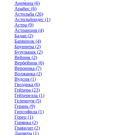
Анемона (6)
Арабис (6)
Астильба (26)
Астильбоидес (1)
Астра (9)
Астранция (4)
Бадан (2)
Барвинок (4)
Бруннера (2)
Бузульник (2)
Вейник (2)
Вербейник (6)
Вероника (7)
Волжанка (2)
Вудсия (1)
Гвоздика (6)
Гейхера (23)
Гейхерелла (1)
Гелениум (5)
Герань (9)
Гипсофила (1)
Горец (1)
Горянка (2)
Гравилат (2)
Дармера (1)