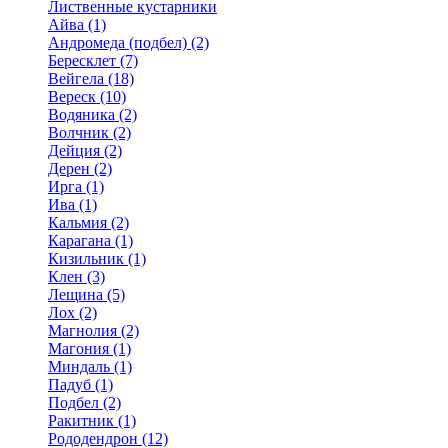
Лиственные кустарники
Айва (1)
Андромеда (подбел) (2)
Бересклет (7)
Вейгела (18)
Вереск (10)
Водяника (2)
Волчник (2)
Дейция (2)
Дерен (2)
Ирга (1)
Ива (1)
Кальмия (2)
Карагана (1)
Кизильник (1)
Клен (3)
Лещина (5)
Лох (2)
Магнолия (2)
Магония (1)
Миндаль (1)
Падуб (1)
Подбел (2)
Ракитник (1)
Рододендрон (12)