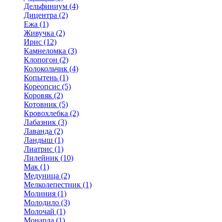
Дельфиниум (4)
Дицентра (2)
Ежа (1)
Живучка (2)
Ирис (12)
Камнеломка (3)
Клопогон (2)
Колокольчик (4)
Копытень (1)
Кореопсис (5)
Коровяк (2)
Котовник (5)
Кровохлебка (2)
Лабазник (3)
Лаванда (2)
Ландыш (1)
Лиатрис (1)
Лилейник (10)
Мак (1)
Медуница (2)
Мелколепестник (1)
Молиния (1)
Молодило (3)
Молочай (1)
Монарда (1)