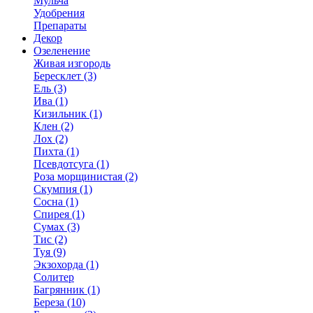
Мульча
Удобрения
Препараты
Декор
Озеленение
Живая изгородь
Бересклет (3)
Ель (3)
Ива (1)
Кизильник (1)
Клен (2)
Лох (2)
Пихта (1)
Псевдотсуга (1)
Роза морщинистая (2)
Скумпия (1)
Сосна (1)
Спирея (1)
Сумах (3)
Тис (2)
Туя (9)
Экзохорда (1)
Солитер
Багрянник (1)
Береза (10)