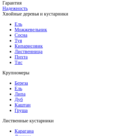
Гарантия
Надежность
Хвойные деревья и кустарники
Ель
Можжевельник
Сосна
Туя
Кипарисовик
Лиственница
Пихта
Тис
Крупномеры
Береза
Ель
Липа
Дуб
Каштан
Груша
Лиственные кустарники
Карагана