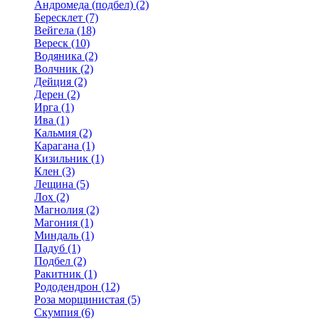
Андромеда (подбел) (2)
Бересклет (7)
Вейгела (18)
Вереск (10)
Водяника (2)
Волчник (2)
Дейция (2)
Дерен (2)
Ирга (1)
Ива (1)
Кальмия (2)
Карагана (1)
Кизильник (1)
Клен (3)
Лещина (5)
Лох (2)
Магнолия (2)
Магония (1)
Миндаль (1)
Падуб (1)
Подбел (2)
Ракитник (1)
Рододендрон (12)
Роза морщинистая (5)
Скумпия (6)