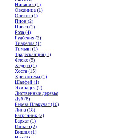
Нивяник (1)
Овсяница (1)
Очиток (1)
Пион (2)
Просо (1)
Роза (4)
Рудбекия (2)
Тиарелла (1)
Тимьян (1)
Традесканция (1)
Флокс (5)
Хедера (1)
Хоста (15)
Хризантема (1)
Шалфей (1)
Эхинацея (2)
Лиственные деревья
Дуб (8)
Береза Плакучая (16)
Липа (18)
Багрянник (2)
Бархат (1)
Гинкго (2)
Вишня (1)
Ива (3)