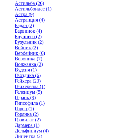
Астильба (26)
Астильбоидес (1)
Астра (9)
Астранция (4)
Бадан (2)
Барвинок (4)
Бруннера (2)
Бузульник (2)
Вейник (2)
Вербейник (6)
Вероника (7)
Волжанка (2)
Вудсия (1)
Гвоздика (6)
Гейхера (23)
Гейхерелла (1)
Гелениум (5)
Герань (9)
Гипсофила (1)
Горец (1)
Горянка (2)
Гравилат (2)
Дармера (1)
Дельфиниум (4)
Дицентра (2)