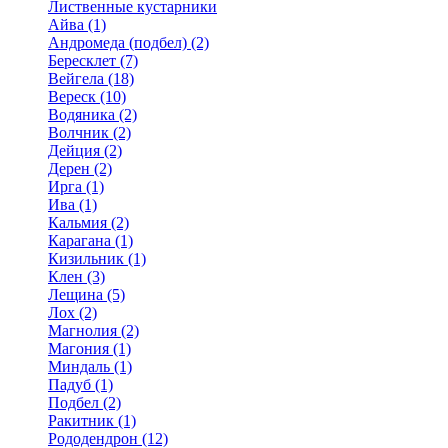
Лиственные кустарники
Айва (1)
Андромеда (подбел) (2)
Бересклет (7)
Вейгела (18)
Вереск (10)
Водяника (2)
Волчник (2)
Дейция (2)
Дерен (2)
Ирга (1)
Ива (1)
Кальмия (2)
Карагана (1)
Кизильник (1)
Клен (3)
Лещина (5)
Лох (2)
Магнолия (2)
Магония (1)
Миндаль (1)
Падуб (1)
Подбел (2)
Ракитник (1)
Рододендрон (12)