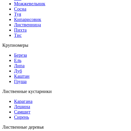
Можжевельник
Сосна
Туя
Кипарисовик
Лиственница
Пихта
Тис
Крупномеры
Береза
Ель
Липа
Дуб
Каштан
Груша
Лиственные кустарники
Карагана
Лещина
Самшит
Сирень
Лиственные деревья