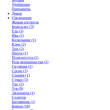
Мульча
Удобрения
Препараты
Декор
Озеленение
Живая изгородь
Бересклет (3)
Ель (3)
Ива (1)
Кизильник (1)
Клен (2)
Лох (2)
Пихта (1)
Псевдотсуга (1)
Роза морщинистая (2)
Скумпия (1)
Сосна (1)
Спирея (1)
Сумах (3)
Тис (2)
Туя (9)
Экзохорда (1)
Солитер
Багрянник (1)
Береза (10)