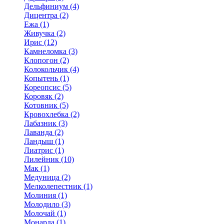
Дельфиниум (4)
Дицентра (2)
Ежа (1)
Живучка (2)
Ирис (12)
Камнеломка (3)
Клопогон (2)
Колокольчик (4)
Копытень (1)
Кореопсис (5)
Коровяк (2)
Котовник (5)
Кровохлебка (2)
Лабазник (3)
Лаванда (2)
Ландыш (1)
Лиатрис (1)
Лилейник (10)
Мак (1)
Медуница (2)
Мелколепестник (1)
Молиния (1)
Молодило (3)
Молочай (1)
Монарда (1)