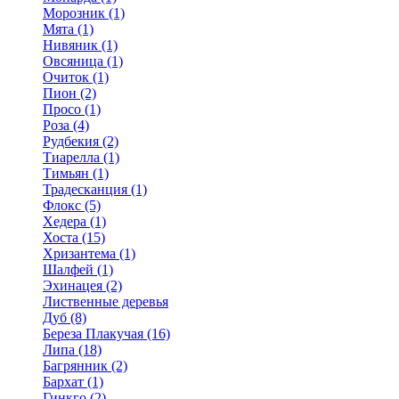
Морозник (1)
Мята (1)
Нивяник (1)
Овсяница (1)
Очиток (1)
Пион (2)
Просо (1)
Роза (4)
Рудбекия (2)
Тиарелла (1)
Тимьян (1)
Традесканция (1)
Флокс (5)
Хедера (1)
Хоста (15)
Хризантема (1)
Шалфей (1)
Эхинацея (2)
Лиственные деревья
Дуб (8)
Береза Плакучая (16)
Липа (18)
Багрянник (2)
Бархат (1)
Гинкго (2)