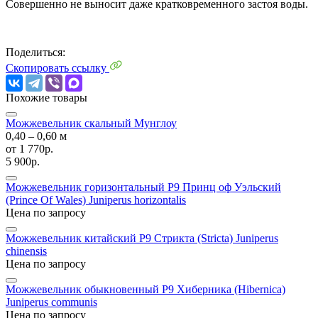
Совершенно не выносит даже кратковременного застоя воды.
Поделиться:
Скопировать ссылку
Похожие товары
Можжевельник скальный Мунглоу
0,40 ‒ 0,60 м
от
1 770р.
5 900р.
Можжевельник горизонтальный P9 Принц оф Уэльский
(Prince Of Wales)
Juniperus horizontalis
Цена по запросу
Можжевельник китайский P9 Стрикта (Stricta)
Juniperus
chinensis
Цена по запросу
Можжевельник обыкновенный P9 Хиберника (Hibernica)
Juniperus communis
Цена по запросу