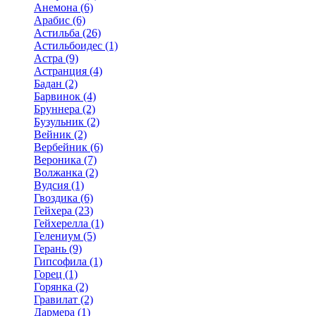
Анемона (6)
Арабис (6)
Астильба (26)
Астильбоидес (1)
Астра (9)
Астранция (4)
Бадан (2)
Барвинок (4)
Бруннера (2)
Бузульник (2)
Вейник (2)
Вербейник (6)
Вероника (7)
Волжанка (2)
Вудсия (1)
Гвоздика (6)
Гейхера (23)
Гейхерелла (1)
Гелениум (5)
Герань (9)
Гипсофила (1)
Горец (1)
Горянка (2)
Гравилат (2)
Дармера (1)