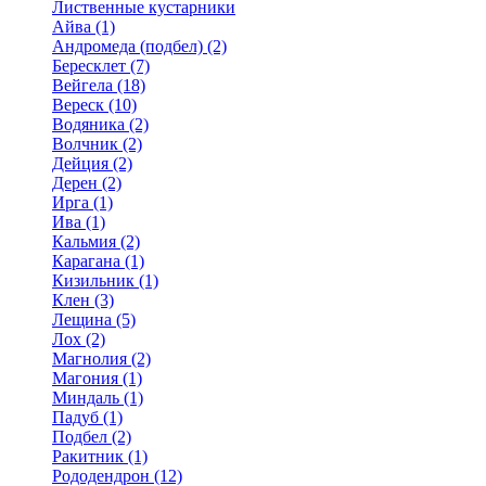
Лиственные кустарники
Айва (1)
Андромеда (подбел) (2)
Бересклет (7)
Вейгела (18)
Вереск (10)
Водяника (2)
Волчник (2)
Дейция (2)
Дерен (2)
Ирга (1)
Ива (1)
Кальмия (2)
Карагана (1)
Кизильник (1)
Клен (3)
Лещина (5)
Лох (2)
Магнолия (2)
Магония (1)
Миндаль (1)
Падуб (1)
Подбел (2)
Ракитник (1)
Рододендрон (12)