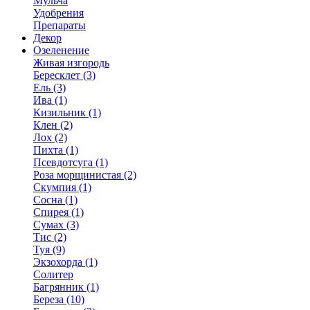
Мульча
Удобрения
Препараты
Декор
Озеленение
Живая изгородь
Бересклет (3)
Ель (3)
Ива (1)
Кизильник (1)
Клен (2)
Лох (2)
Пихта (1)
Псевдотсуга (1)
Роза морщинистая (2)
Скумпия (1)
Сосна (1)
Спирея (1)
Сумах (3)
Тис (2)
Туя (9)
Экзохорда (1)
Солитер
Багрянник (1)
Береза (10)