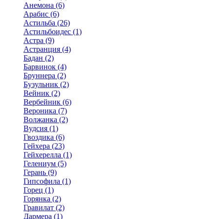
Анемона (6)
Арабис (6)
Астильба (26)
Астильбоидес (1)
Астра (9)
Астранция (4)
Бадан (2)
Барвинок (4)
Бруннера (2)
Бузульник (2)
Вейник (2)
Вербейник (6)
Вероника (7)
Волжанка (2)
Вудсия (1)
Гвоздика (6)
Гейхера (23)
Гейхерелла (1)
Гелениум (5)
Герань (9)
Гипсофила (1)
Горец (1)
Горянка (2)
Гравилат (2)
Дармера (1)