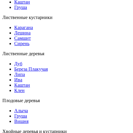
Каштан
Груша
Лиственные кустарники
Карагана
Лещина
Самшит
Сирень
Лиственные деревья
Дуб
Береза Плакучая
Липа
Ива
Каштан
Клен
Плодовые деревья
Алыча
Груша
Вишня
Хвойные деревья и кустарники