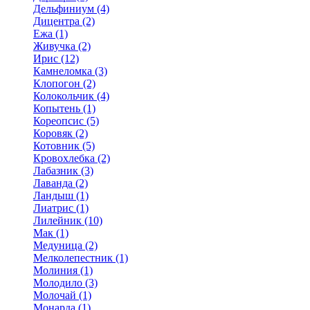
Дельфиниум (4)
Дицентра (2)
Ежа (1)
Живучка (2)
Ирис (12)
Камнеломка (3)
Клопогон (2)
Колокольчик (4)
Копытень (1)
Кореопсис (5)
Коровяк (2)
Котовник (5)
Кровохлебка (2)
Лабазник (3)
Лаванда (2)
Ландыш (1)
Лиатрис (1)
Лилейник (10)
Мак (1)
Медуница (2)
Мелколепестник (1)
Молиния (1)
Молодило (3)
Молочай (1)
Монарда (1)