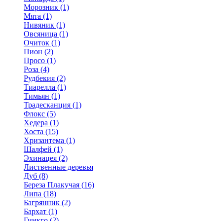
Морозник (1)
Мята (1)
Нивяник (1)
Овсяница (1)
Очиток (1)
Пион (2)
Просо (1)
Роза (4)
Рудбекия (2)
Тиарелла (1)
Тимьян (1)
Традесканция (1)
Флокс (5)
Хедера (1)
Хоста (15)
Хризантема (1)
Шалфей (1)
Эхинацея (2)
Лиственные деревья
Дуб (8)
Береза Плакучая (16)
Липа (18)
Багрянник (2)
Бархат (1)
Гинкго (2)