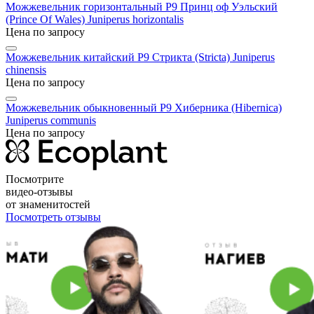
Можжевельник горизонтальный P9 Принц оф Уэльский
(Prince Of Wales)
Juniperus horizontalis
Цена по запросу
Можжевельник китайский P9 Стрикта (Stricta)
Juniperus
chinensis
Цена по запросу
Можжевельник обыкновенный P9 Хиберника (Hibernica)
Juniperus communis
Цена по запросу
Посмотрите
видео-отзывы
от знаменитостей
Посмотреть отзывы