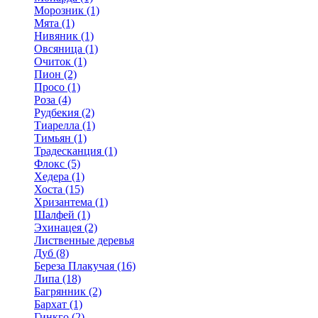
Морозник (1)
Мята (1)
Нивяник (1)
Овсяница (1)
Очиток (1)
Пион (2)
Просо (1)
Роза (4)
Рудбекия (2)
Тиарелла (1)
Тимьян (1)
Традесканция (1)
Флокс (5)
Хедера (1)
Хоста (15)
Хризантема (1)
Шалфей (1)
Эхинацея (2)
Лиственные деревья
Дуб (8)
Береза Плакучая (16)
Липа (18)
Багрянник (2)
Бархат (1)
Гинкго (2)