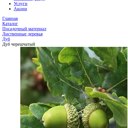
Услуги
Акции
Главная
Каталог
Посадочный материал
Лиственные деревья
Дуб
Дуб черешчатый