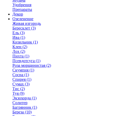
Мульча
Удобрения
Препараты
Декор
Озеленение
Живая изгородь
Бересклет (3)
Ель (3)
Ива (1)
Кизильник (1)
Клен (2)
Лох (2)
Пихта (1)
Псевдотсуга (1)
Роза морщинистая (2)
Скумпия (1)
Сосна (1)
Спирея (1)
Сумах (3)
Тис (2)
Туя (9)
Экзохорда (1)
Солитер
Багрянник (1)
Береза (10)