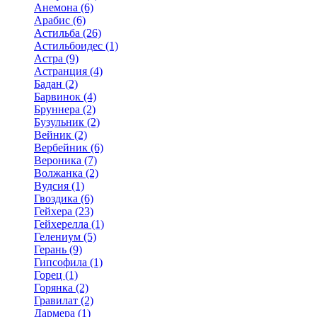
Анемона (6)
Арабис (6)
Астильба (26)
Астильбоидес (1)
Астра (9)
Астранция (4)
Бадан (2)
Барвинок (4)
Бруннера (2)
Бузульник (2)
Вейник (2)
Вербейник (6)
Вероника (7)
Волжанка (2)
Вудсия (1)
Гвоздика (6)
Гейхера (23)
Гейхерелла (1)
Гелениум (5)
Герань (9)
Гипсофила (1)
Горец (1)
Горянка (2)
Гравилат (2)
Дармера (1)