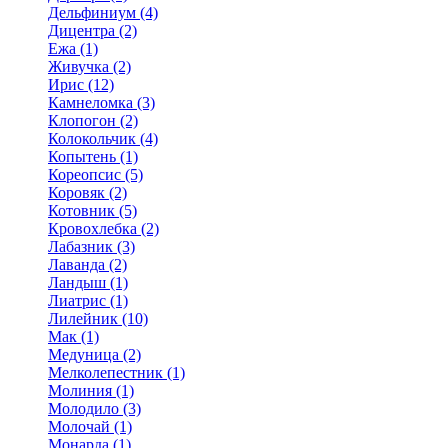
Дельфиниум (4)
Дицентра (2)
Ежа (1)
Живучка (2)
Ирис (12)
Камнеломка (3)
Клопогон (2)
Колокольчик (4)
Копытень (1)
Кореопсис (5)
Коровяк (2)
Котовник (5)
Кровохлебка (2)
Лабазник (3)
Лаванда (2)
Ландыш (1)
Лиатрис (1)
Лилейник (10)
Мак (1)
Медуница (2)
Мелколепестник (1)
Молиния (1)
Молодило (3)
Молочай (1)
Монарда (1)