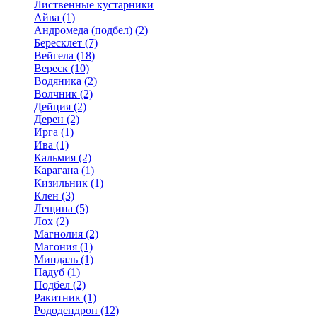
Лиственные кустарники
Айва (1)
Андромеда (подбел) (2)
Бересклет (7)
Вейгела (18)
Вереск (10)
Водяника (2)
Волчник (2)
Дейция (2)
Дерен (2)
Ирга (1)
Ива (1)
Кальмия (2)
Карагана (1)
Кизильник (1)
Клен (3)
Лещина (5)
Лох (2)
Магнолия (2)
Магония (1)
Миндаль (1)
Падуб (1)
Подбел (2)
Ракитник (1)
Рододендрон (12)