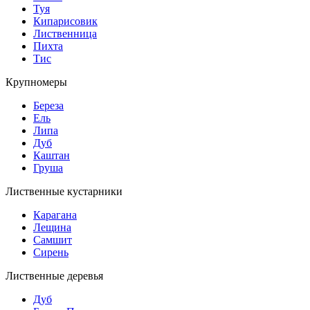
Туя
Кипарисовик
Лиственница
Пихта
Тис
Крупномеры
Береза
Ель
Липа
Дуб
Каштан
Груша
Лиственные кустарники
Карагана
Лещина
Самшит
Сирень
Лиственные деревья
Дуб