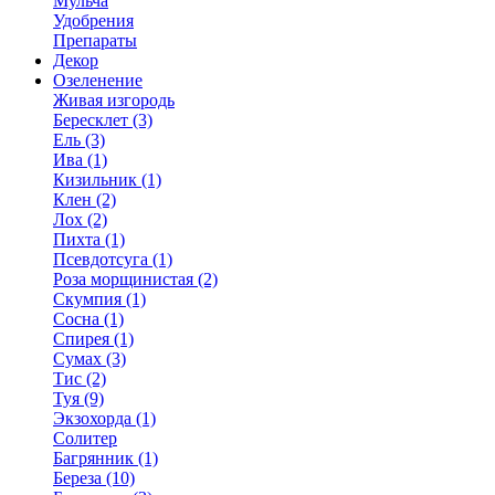
Мульча
Удобрения
Препараты
Декор
Озеленение
Живая изгородь
Бересклет (3)
Ель (3)
Ива (1)
Кизильник (1)
Клен (2)
Лох (2)
Пихта (1)
Псевдотсуга (1)
Роза морщинистая (2)
Скумпия (1)
Сосна (1)
Спирея (1)
Сумах (3)
Тис (2)
Туя (9)
Экзохорда (1)
Солитер
Багрянник (1)
Береза (10)