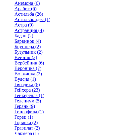
Анемона (6)
Арабис (6)
Астильба (26)
Астильбоидес (1)
Астра (9)
Астранция (4)
Бадан (2)
Барвинок (4)
Бруннера (2)
Бузульник (2)
Вейник (2)
Вербейник (6)
Вероника (7)
Волжанка (2)
Вудсия (1)
Гвоздика (6)
Гейхера (23)
Гейхерелла (1)
Гелениум (5)
Герань (9)
Гипсофила (1)
Горец (1)
Горянка (2)
Гравилат (2)
Дармера (1)