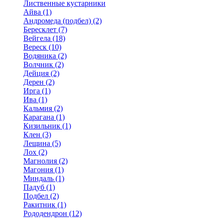
Лиственные кустарники
Айва (1)
Андромеда (подбел) (2)
Бересклет (7)
Вейгела (18)
Вереск (10)
Водяника (2)
Волчник (2)
Дейция (2)
Дерен (2)
Ирга (1)
Ива (1)
Кальмия (2)
Карагана (1)
Кизильник (1)
Клен (3)
Лещина (5)
Лох (2)
Магнолия (2)
Магония (1)
Миндаль (1)
Падуб (1)
Подбел (2)
Ракитник (1)
Рододендрон (12)