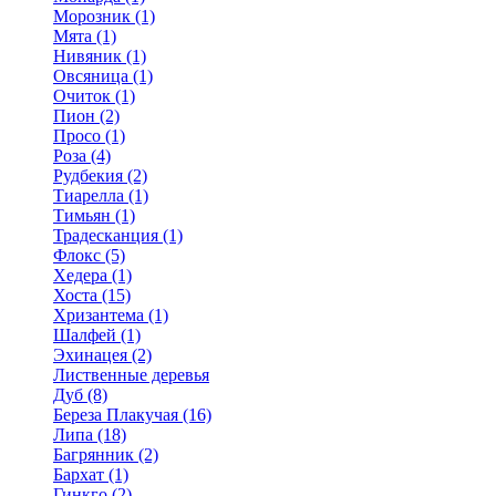
Морозник (1)
Мята (1)
Нивяник (1)
Овсяница (1)
Очиток (1)
Пион (2)
Просо (1)
Роза (4)
Рудбекия (2)
Тиарелла (1)
Тимьян (1)
Традесканция (1)
Флокс (5)
Хедера (1)
Хоста (15)
Хризантема (1)
Шалфей (1)
Эхинацея (2)
Лиственные деревья
Дуб (8)
Береза Плакучая (16)
Липа (18)
Багрянник (2)
Бархат (1)
Гинкго (2)