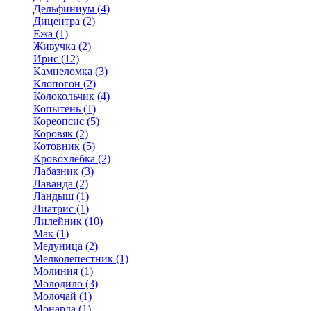
Дельфиниум (4)
Дицентра (2)
Ежа (1)
Живучка (2)
Ирис (12)
Камнеломка (3)
Клопогон (2)
Колокольчик (4)
Копытень (1)
Кореопсис (5)
Коровяк (2)
Котовник (5)
Кровохлебка (2)
Лабазник (3)
Лаванда (2)
Ландыш (1)
Лиатрис (1)
Лилейник (10)
Мак (1)
Медуница (2)
Мелколепестник (1)
Молиния (1)
Молодило (3)
Молочай (1)
Монарда (1)