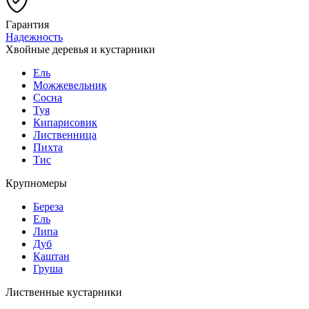
Гарантия
Надежность
Хвойные деревья и кустарники
Ель
Можжевельник
Сосна
Туя
Кипарисовик
Лиственница
Пихта
Тис
Крупномеры
Береза
Ель
Липа
Дуб
Каштан
Груша
Лиственные кустарники