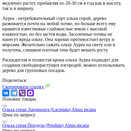
медленно растет, прибавляя по 20-30 см в год как в высоту,
так и в ширину.
Ауреа - нетребовательный сорт ольхи серой, дерево
развивается почти на любой почве, но больше всего ему
нравятся известковые слабокислые земли с высокой
влажностью, но без застоя воды. Засоленные почвы не
нанесут вреда ольхе. Она хорошо противостоит ветру и
морозам. Желательно сажать ольху Ауреа на свету или в
полутень, слишком плотная тень будет мешать росту.
Раскидистая и пушистая крона ольхи Ауреа подходит для
создания свободнорастущих изгородей, можно использовать
дерево для групповых посадок.
Поделиться:
Скопировать ссылку
Похожие товары
Ольха серая Лациниата (Laciniata)
Alnus incana
Цена по запросу
Ольха серая Пендула (Pendula)
Alnus incana
Цена по запросу