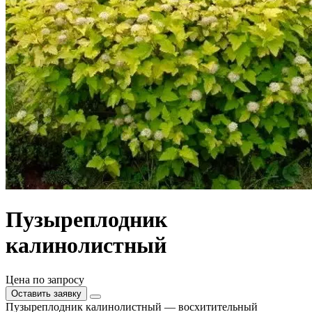
Пузыреплодник
калинолистный
Цена по запросу
Оставить заявку
Пузыреплодник калинолистный — восхитительный