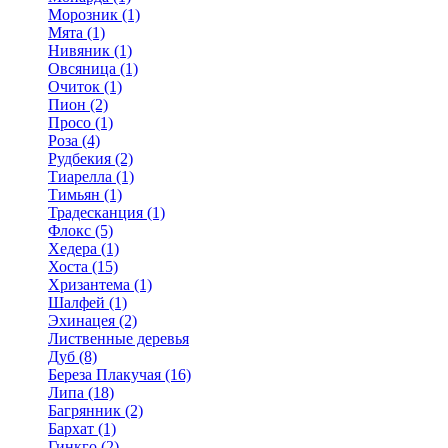
Морозник (1)
Мята (1)
Нивяник (1)
Овсяница (1)
Очиток (1)
Пион (2)
Просо (1)
Роза (4)
Рудбекия (2)
Тиарелла (1)
Тимьян (1)
Традесканция (1)
Флокс (5)
Хедера (1)
Хоста (15)
Хризантема (1)
Шалфей (1)
Эхинацея (2)
Лиственные деревья
Дуб (8)
Береза Плакучая (16)
Липа (18)
Багрянник (2)
Бархат (1)
Гинкго (2)