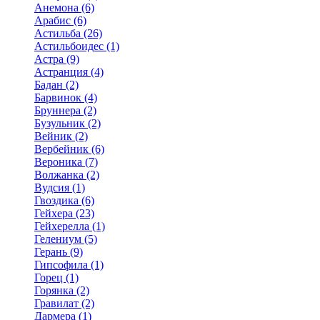
Анемона (6)
Арабис (6)
Астильба (26)
Астильбоидес (1)
Астра (9)
Астранция (4)
Бадан (2)
Барвинок (4)
Бруннера (2)
Бузульник (2)
Вейник (2)
Вербейник (6)
Вероника (7)
Волжанка (2)
Вудсия (1)
Гвоздика (6)
Гейхера (23)
Гейхерелла (1)
Гелениум (5)
Герань (9)
Гипсофила (1)
Горец (1)
Горянка (2)
Гравилат (2)
Дармера (1)