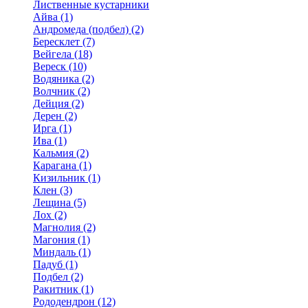
Лиственные кустарники
Айва (1)
Андромеда (подбел) (2)
Бересклет (7)
Вейгела (18)
Вереск (10)
Водяника (2)
Волчник (2)
Дейция (2)
Дерен (2)
Ирга (1)
Ива (1)
Кальмия (2)
Карагана (1)
Кизильник (1)
Клен (3)
Лещина (5)
Лох (2)
Магнолия (2)
Магония (1)
Миндаль (1)
Падуб (1)
Подбел (2)
Ракитник (1)
Рододендрон (12)