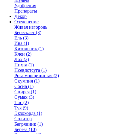
Мульча
Удобрения
Препараты
Декор
Озеленение
Живая изгородь
Бересклет (3)
Ель (3)
Ива (1)
Кизильник (1)
Клен (2)
Лох (2)
Пихта (1)
Псевдотсуга (1)
Роза морщинистая (2)
Скумпия (1)
Сосна (1)
Спирея (1)
Сумах (3)
Тис (2)
Туя (9)
Экзохорда (1)
Солитер
Багрянник (1)
Береза (10)