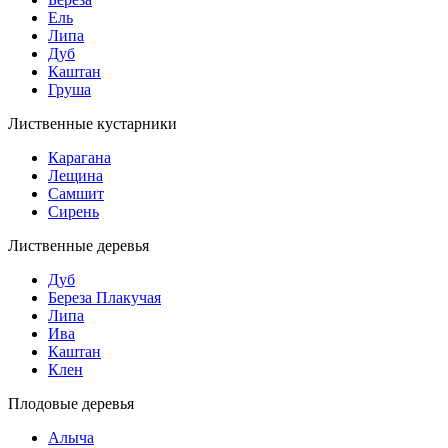
Ель
Липа
Дуб
Каштан
Груша
Лиственные кустарники
Карагана
Лещина
Самшит
Сирень
Лиственные деревья
Дуб
Береза Плакучая
Липа
Ива
Каштан
Клен
Плодовые деревья
Алыча