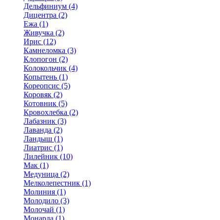
Дельфиниум (4)
Дицентра (2)
Ежа (1)
Живучка (2)
Ирис (12)
Камнеломка (3)
Клопогон (2)
Колокольчик (4)
Копытень (1)
Кореопсис (5)
Коровяк (2)
Котовник (5)
Кровохлебка (2)
Лабазник (3)
Лаванда (2)
Ландыш (1)
Лиатрис (1)
Лилейник (10)
Мак (1)
Медуница (2)
Мелколепестник (1)
Молиния (1)
Молодило (3)
Молочай (1)
Монарда (1)