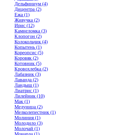
Дельфиниум (4)
Дицентра (2)
Ежа (1)
Живучка (2)
Ирис (12)
Камнеломка (3)
Клопогон (2)
Колокольчик (4)
Копытень (1)
Кореопсис (5)
Коровяк (2)
Котовник (5)
Кровохлебка (2)
Лабазник (3)
Лаванда (2)
Ландыш (1)
Лиатрис (1)
Лилейник (10)
Мак (1)
Медуница (2)
Мелколепестник (1)
Молиния (1)
Молодило (3)
Молочай (1)
Монарда (1)