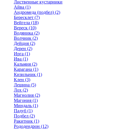
Лиственные кустарники
Айва (1)
Андромеда (подбел) (2)
Бересклет (7)
Вейгела (18)
Вереск (10)
Водяника (2)
Волчник (2)
Дейция (2)
Дерен (2)
Ирга (1)
Ива (1)
Кальмия (2)
Карагана (1)
Кизильник (1)
Клен (3)
Лещина (5)
Лох (2)
Магнолия (2)
Магония (1)
Миндаль (1)
Падуб (1)
Подбел (2)
Ракитник (1)
Рододендрон (12)