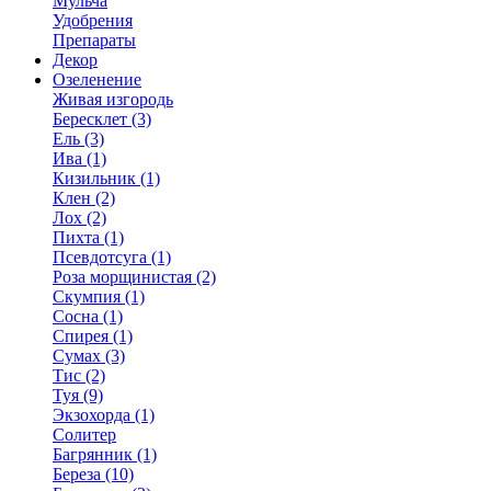
Мульча
Удобрения
Препараты
Декор
Озеленение
Живая изгородь
Бересклет (3)
Ель (3)
Ива (1)
Кизильник (1)
Клен (2)
Лох (2)
Пихта (1)
Псевдотсуга (1)
Роза морщинистая (2)
Скумпия (1)
Сосна (1)
Спирея (1)
Сумах (3)
Тис (2)
Туя (9)
Экзохорда (1)
Солитер
Багрянник (1)
Береза (10)