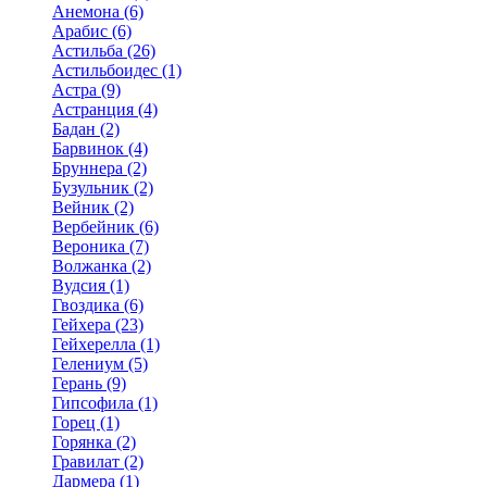
Анемона (6)
Арабис (6)
Астильба (26)
Астильбоидес (1)
Астра (9)
Астранция (4)
Бадан (2)
Барвинок (4)
Бруннера (2)
Бузульник (2)
Вейник (2)
Вербейник (6)
Вероника (7)
Волжанка (2)
Вудсия (1)
Гвоздика (6)
Гейхера (23)
Гейхерелла (1)
Гелениум (5)
Герань (9)
Гипсофила (1)
Горец (1)
Горянка (2)
Гравилат (2)
Дармера (1)