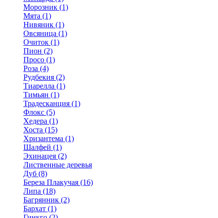
Морозник (1)
Мята (1)
Нивяник (1)
Овсяница (1)
Очиток (1)
Пион (2)
Просо (1)
Роза (4)
Рудбекия (2)
Тиарелла (1)
Тимьян (1)
Традесканция (1)
Флокс (5)
Хедера (1)
Хоста (15)
Хризантема (1)
Шалфей (1)
Эхинацея (2)
Лиственные деревья
Дуб (8)
Береза Плакучая (16)
Липа (18)
Багрянник (2)
Бархат (1)
Гинкго (2)