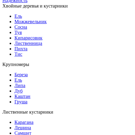
Надежность
Хвойные деревья и кустарники
Ель
Можжевельник
Сосна
Туя
Кипарисовик
Лиственница
Пихта
Тис
Крупномеры
Береза
Ель
Липа
Дуб
Каштан
Груша
Лиственные кустарники
Карагана
Лещина
Самшит