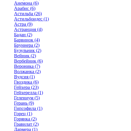
Анемона (6)
Арабис (6)
Астильба (26)
Астильбоидес (1)
Астра (9)
Астранция (4)
Бадан (2)
Барвинок (4)
Бруннера (2)
Бузульник (2)
Вейник (2)
Вербейник (6)
Вероника (7)
Волжанка (2)
Вудсия (1)
Гвоздика (6)
Гейхера (23)
Гейхерелла (1)
Гелениум (5)
Герань (9)
Гипсофила (1)
Горец (1)
Горянка (2)
Гравилат (2)
Дармера (1)