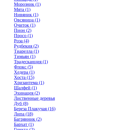
Морозник (1)
Мята (1)
Нивяник (1)
Овсяница (1)
Очиток (1)
Пион (2)
Просо (1)
Роза (4)
Рудбекия (2)
Тиарелла (1)
Тимьян (1)
Традесканция (1)
Флокс (5)
Хедера (1)
Хоста (15)
Хризантема (1)
Шалфей (1)
Эхинацея (2)
Лиственные деревья
Дуб (8)
Береза Плакучая (16)
Липа (18)
Багрянник (2)
Бархат (1)
Гинкго (2)