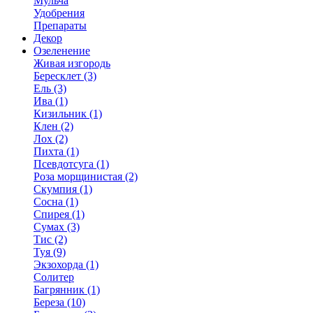
Мульча
Удобрения
Препараты
Декор
Озеленение
Живая изгородь
Бересклет (3)
Ель (3)
Ива (1)
Кизильник (1)
Клен (2)
Лох (2)
Пихта (1)
Псевдотсуга (1)
Роза морщинистая (2)
Скумпия (1)
Сосна (1)
Спирея (1)
Сумах (3)
Тис (2)
Туя (9)
Экзохорда (1)
Солитер
Багрянник (1)
Береза (10)