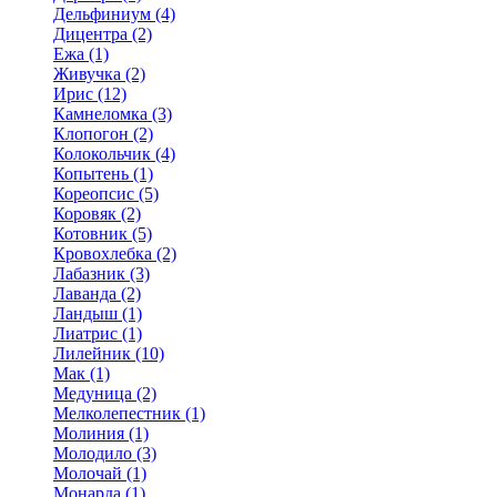
Дельфиниум (4)
Дицентра (2)
Ежа (1)
Живучка (2)
Ирис (12)
Камнеломка (3)
Клопогон (2)
Колокольчик (4)
Копытень (1)
Кореопсис (5)
Коровяк (2)
Котовник (5)
Кровохлебка (2)
Лабазник (3)
Лаванда (2)
Ландыш (1)
Лиатрис (1)
Лилейник (10)
Мак (1)
Медуница (2)
Мелколепестник (1)
Молиния (1)
Молодило (3)
Молочай (1)
Монарда (1)