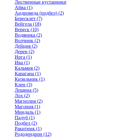
Лиственные кустарники
Айва (1)
Андромеда (подбел) (2)
Бересклет (7)
Вейгела (18)
Вереск (10)
Водяника (2)
Волчник (2)
Дейция (2)
Дерен (2)
Ирга (1)
Ива (1)
Кальмия (2)
Карагана (1)
Кизильник (1)
Клен (3)
Лещина (5)
Лох (2)
Магнолия (2)
Магония (1)
Миндаль (1)
Падуб (1)
Подбел (2)
Ракитник (1)
Рододендрон (12)