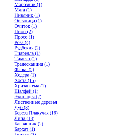
Морозник (1)
Мята (1)
Нивяник (1)
Овсяница (1)
Очиток (1)
Пион (2)
Просо (1)
Роза (4)
Рудбекия (2)
Тиарелла (1)
Тимьян (1)
Традесканция (1)
Флокс (5)
Хедера (1)
Хоста (15)
Хризантема (1)
Шалфей (1)
Эхинацея (2)
Лиственные деревья
Дуб (8)
Береза Плакучая (16)
Липа (18)
Багрянник (2)
Бархат (1)
Гинкго (2)