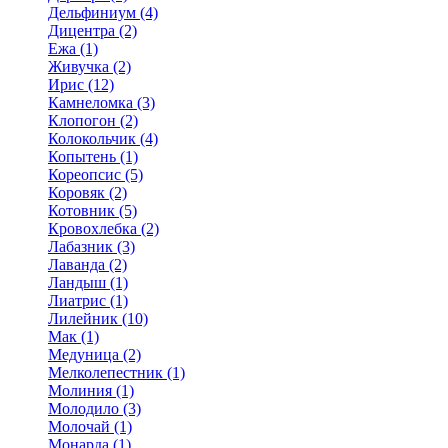
Дельфиниум (4)
Дицентра (2)
Ежа (1)
Живучка (2)
Ирис (12)
Камнеломка (3)
Клопогон (2)
Колокольчик (4)
Копытень (1)
Кореопсис (5)
Коровяк (2)
Котовник (5)
Кровохлебка (2)
Лабазник (3)
Лаванда (2)
Ландыш (1)
Лиатрис (1)
Лилейник (10)
Мак (1)
Медуница (2)
Мелколепестник (1)
Молиния (1)
Молодило (3)
Молочай (1)
Монарда (1)