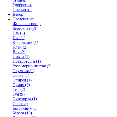
Мульча
Удобрения
Препараты
Декор
Озеленение
Живая изгородь
Бересклет (3)
Ель (3)
Ива (1)
Кизильник (1)
Клен (2)
Лох (2)
Пихта (1)
Псевдотсуга (1)
Роза морщинистая (2)
Скумпия (1)
Сосна (1)
Спирея (1)
Сумах (3)
Тис (2)
Туя (9)
Экзохорда (1)
Солитер
Багрянник (1)
Береза (10)