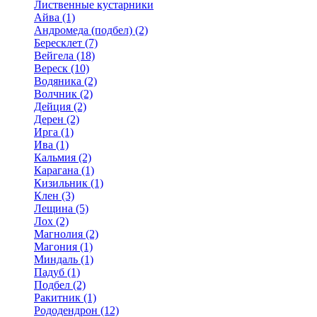
Лиственные кустарники
Айва (1)
Андромеда (подбел) (2)
Бересклет (7)
Вейгела (18)
Вереск (10)
Водяника (2)
Волчник (2)
Дейция (2)
Дерен (2)
Ирга (1)
Ива (1)
Кальмия (2)
Карагана (1)
Кизильник (1)
Клен (3)
Лещина (5)
Лох (2)
Магнолия (2)
Магония (1)
Миндаль (1)
Падуб (1)
Подбел (2)
Ракитник (1)
Рододендрон (12)