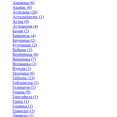
Анемона (6)
Арабис (6)
Астильба (26)
Астильбоидес (1)
Астра (9)
Астранция (4)
Бадан (2)
Барвинок (4)
Бруннера (2)
Бузульник (2)
Вейник (2)
Вербейник (6)
Вероника (7)
Волжанка (2)
Вудсия (1)
Гвоздика (6)
Гейхера (23)
Гейхерелла (1)
Гелениум (5)
Герань (9)
Гипсофила (1)
Горец (1)
Горянка (2)
Гравилат (2)
Дармера (1)