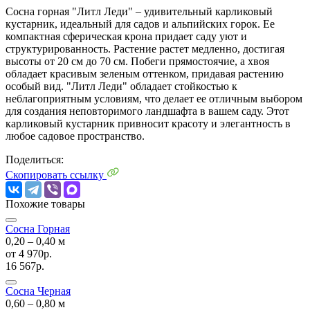
Сосна горная "Литл Леди" – удивительный карликовый
кустарник, идеальный для садов и альпийских горок. Ее
компактная сферическая крона придает саду уют и
структурированность. Растение растет медленно, достигая
высоты от 20 см до 70 см. Побеги прямостоячие, а хвоя
обладает красивым зеленым оттенком, придавая растению
особый вид. "Литл Леди" обладает стойкостью к
неблагоприятным условиям, что делает ее отличным выбором
для создания неповторимого ландшафта в вашем саду. Этот
карликовый кустарник привносит красоту и элегантность в
любое садовое пространство.
Поделиться:
Скопировать ссылку
Похожие товары
Сосна Горная
0,20 ‒ 0,40 м
от
4 970р.
16 567р.
Сосна Черная
0,60 ‒ 0,80 м