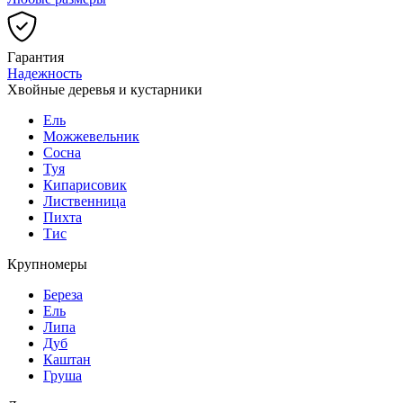
Гарантия
Надежность
Хвойные деревья и кустарники
Ель
Можжевельник
Сосна
Туя
Кипарисовик
Лиственница
Пихта
Тис
Крупномеры
Береза
Ель
Липа
Дуб
Каштан
Груша