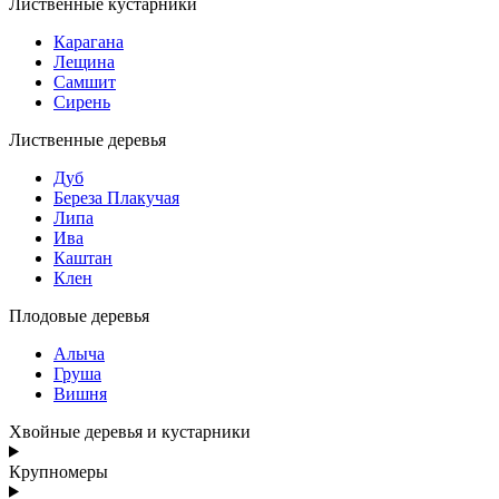
Лиственные кустарники
Карагана
Лещина
Самшит
Сирень
Лиственные деревья
Дуб
Береза Плакучая
Липа
Ива
Каштан
Клен
Плодовые деревья
Алыча
Груша
Вишня
Хвойные деревья и кустарники
Крупномеры