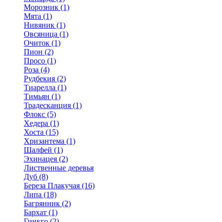
Морозник (1)
Мята (1)
Нивяник (1)
Овсяница (1)
Очиток (1)
Пион (2)
Просо (1)
Роза (4)
Рудбекия (2)
Тиарелла (1)
Тимьян (1)
Традесканция (1)
Флокс (5)
Хедера (1)
Хоста (15)
Хризантема (1)
Шалфей (1)
Эхинацея (2)
Лиственные деревья
Дуб (8)
Береза Плакучая (16)
Липа (18)
Багрянник (2)
Бархат (1)
Гинкго (2)