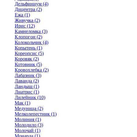
Дельфиниум (4)
Дицентра (2)
Ежа (1)
Живучка (2)
Ирис (12)
Камнеломка (3)
Клопогон (2)
Колокольчик (4)
Копытень (1)
Кореопсис (5)
Коровяк (2)
Котовник (5)
Кровохлебка (2)
Лабазник (3)
Лаванда (2)
Ландыш (1)
Лиатрис (1)
Лилейник (10)
Мак (1)
Медуница (2)
Мелколепестник (1)
Молиния (1)
Молодило (3)
Молочай (1)
Монарда (1)