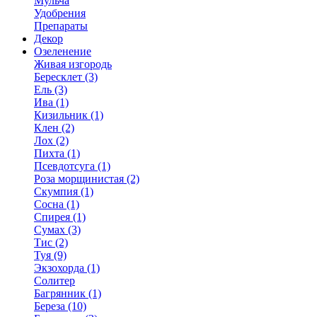
Мульча
Удобрения
Препараты
Декор
Озеленение
Живая изгородь
Бересклет (3)
Ель (3)
Ива (1)
Кизильник (1)
Клен (2)
Лох (2)
Пихта (1)
Псевдотсуга (1)
Роза морщинистая (2)
Скумпия (1)
Сосна (1)
Спирея (1)
Сумах (3)
Тис (2)
Туя (9)
Экзохорда (1)
Солитер
Багрянник (1)
Береза (10)