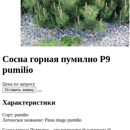
Сосна горная пумилио P9
pumilio
Цена по запросу
Оставить заявку
Характеристики
Сорт:
pumilio
Латинское название:
Pinus mugo pumilio
Сосна горная Пумилио – это компактный карликовый