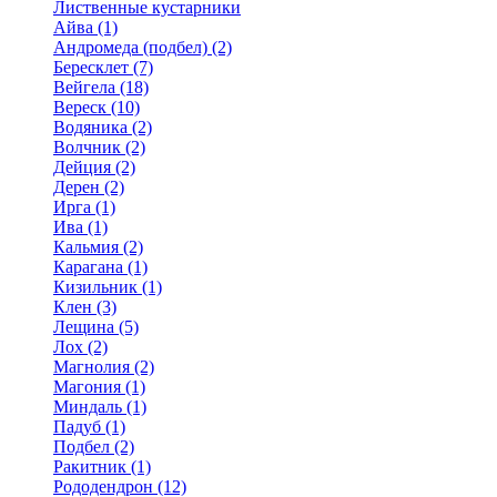
Лиственные кустарники
Айва (1)
Андромеда (подбел) (2)
Бересклет (7)
Вейгела (18)
Вереск (10)
Водяника (2)
Волчник (2)
Дейция (2)
Дерен (2)
Ирга (1)
Ива (1)
Кальмия (2)
Карагана (1)
Кизильник (1)
Клен (3)
Лещина (5)
Лох (2)
Магнолия (2)
Магония (1)
Миндаль (1)
Падуб (1)
Подбел (2)
Ракитник (1)
Рододендрон (12)