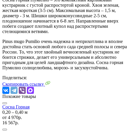
кустрарник с густой распростертой кроной. Хвоя зеленая,
жесткая короткая (3-5 см). Максимальная высота – 1,5 м,
диаметр - 3 м. Шишки ширококонусовидные 2-5 см,
плодоношение начинается в 6-8 лет. Направленные вверх
побеги создают плотный купол над распростертыми
стелющимися ветвями.
Pinus mugo Pumilio очень надежна и неприхотлива и вполне
достойна стать основой любого сада средней полосы и севера
России. То, что этот хвойный вечнозеленый кустарник не
боится стрижки, делает его универсальным и абсолютно
пригодным для целей ландшафтного дизайна. Сосна горная
Пумилио солнцелюбива, морозо- и засухоустойчива.
Поделиться:
Скопировать ссылку
Похожие товары
Сосна Горная
0,20 ‒ 0,40 м
от
4 970р.
16 567р.