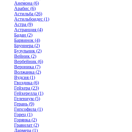
Анемона (6)
Арабис (6)
Астильба (26)
Астильбоидес (1)
Астра (9)
Астранция (4)
Бадан (2)
Барвинок (4)
Бруннера (2)
Бузульник (2)
Вейник (2)
Вербейник (6)
Вероника (7)
Волжанка (2)
Вудсия (1)
Гвоздика (6)
Гейхера (23)
Гейхерелла (1)
Гелениум (5)
Герань (9)
Гипсофила (1)
Горец (1)
Горянка (2)
Гравилат (2)
Дармера (1)