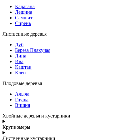
Карагана
Лещина
Самшит
Сирень
Лиственные деревья
Дуб
Береза Плакучая
Липа
Ива
Каштан
Клен
Плодовые деревья
Алыча
Груша
Вишня
Хвойные деревья и кустарники
Крупномеры
Лиственные кустарники