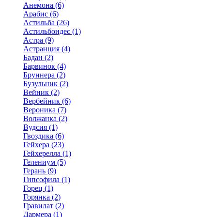
Анемона (6)
Арабис (6)
Астильба (26)
Астильбоидес (1)
Астра (9)
Астранция (4)
Бадан (2)
Барвинок (4)
Бруннера (2)
Бузульник (2)
Вейник (2)
Вербейник (6)
Вероника (7)
Волжанка (2)
Вудсия (1)
Гвоздика (6)
Гейхера (23)
Гейхерелла (1)
Гелениум (5)
Герань (9)
Гипсофила (1)
Горец (1)
Горянка (2)
Гравилат (2)
Дармера (1)