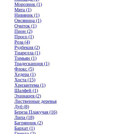
Морозник (1)
Мята (1)
Нивяник (1)
Овсяница (1)
Очиток (1)
Пион (2)
Просо (1)
Роза (4)
Рудбекия (2)
Тиарелла (1)
Тимьян (1)
Традесканция (1)
Флокс (5)
Хедера (1)
Хоста (15)
Хризантема (1)
Шалфей (1)
Эхинацея (2)
Лиственные деревья
Дуб (8)
Береза Плакучая (16)
Липа (18)
Багрянник (2)
Бархат (1)
Гинкго (2)