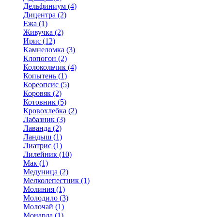
Дельфиниум (4)
Дицентра (2)
Ежа (1)
Живучка (2)
Ирис (12)
Камнеломка (3)
Клопогон (2)
Колокольчик (4)
Копытень (1)
Кореопсис (5)
Коровяк (2)
Котовник (5)
Кровохлебка (2)
Лабазник (3)
Лаванда (2)
Ландыш (1)
Лиатрис (1)
Лилейник (10)
Мак (1)
Медуница (2)
Мелколепестник (1)
Молиния (1)
Молодило (3)
Молочай (1)
Монарда (1)