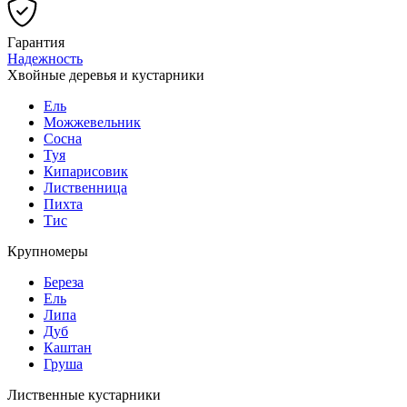
Гарантия
Надежность
Хвойные деревья и кустарники
Ель
Можжевельник
Сосна
Туя
Кипарисовик
Лиственница
Пихта
Тис
Крупномеры
Береза
Ель
Липа
Дуб
Каштан
Груша
Лиственные кустарники