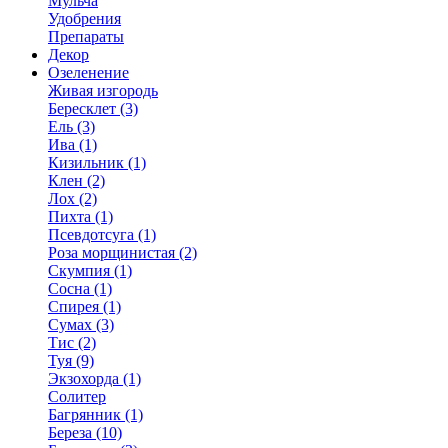
Мульча
Удобрения
Препараты
Декор
Озеленение
Живая изгородь
Бересклет (3)
Ель (3)
Ива (1)
Кизильник (1)
Клен (2)
Лох (2)
Пихта (1)
Псевдотсуга (1)
Роза морщинистая (2)
Скумпия (1)
Сосна (1)
Спирея (1)
Сумах (3)
Тис (2)
Туя (9)
Экзохорда (1)
Солитер
Багрянник (1)
Береза (10)