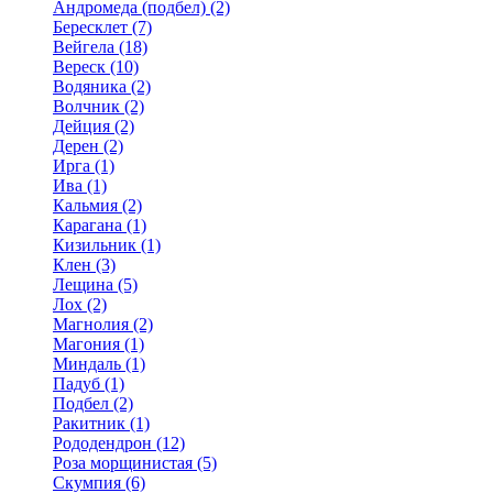
Андромеда (подбел) (2)
Бересклет (7)
Вейгела (18)
Вереск (10)
Водяника (2)
Волчник (2)
Дейция (2)
Дерен (2)
Ирга (1)
Ива (1)
Кальмия (2)
Карагана (1)
Кизильник (1)
Клен (3)
Лещина (5)
Лох (2)
Магнолия (2)
Магония (1)
Миндаль (1)
Падуб (1)
Подбел (2)
Ракитник (1)
Рододендрон (12)
Роза морщинистая (5)
Скумпия (6)