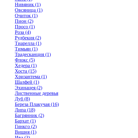
Нивяник (1)
Овсяница (1)
Очиток (1)
Пион (2)
Просо (1)
Роза (4)
Рудбекия (2)
Тиарелла (1)
Тимьян (1)
Традесканция (1)
Флокс (5)
Хедера (1)
Хоста (15)
Хризантема (1)
Шалфей (1)
Эхинацея (2)
Лиственные деревья
Дуб (8)
Береза Плакучая (16)
Липа (18)
Багрянник (2)
Бархат (1)
Гинкго (2)
Вишня (1)
Ива (3)