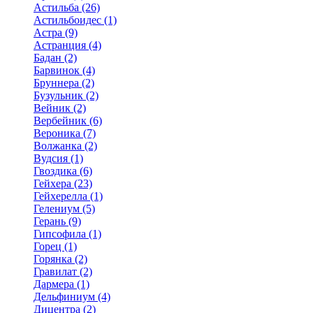
Астильба (26)
Астильбоидес (1)
Астра (9)
Астранция (4)
Бадан (2)
Барвинок (4)
Бруннера (2)
Бузульник (2)
Вейник (2)
Вербейник (6)
Вероника (7)
Волжанка (2)
Вудсия (1)
Гвоздика (6)
Гейхера (23)
Гейхерелла (1)
Гелениум (5)
Герань (9)
Гипсофила (1)
Горец (1)
Горянка (2)
Гравилат (2)
Дармера (1)
Дельфиниум (4)
Дицентра (2)