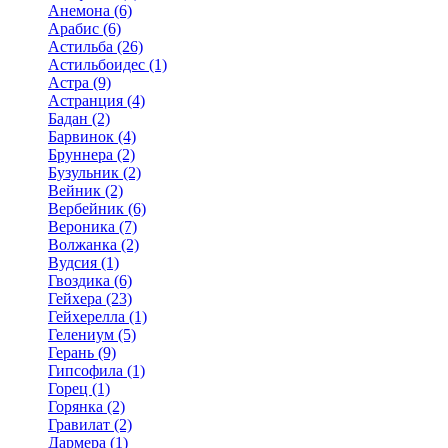
Анемона (6)
Арабис (6)
Астильба (26)
Астильбоидес (1)
Астра (9)
Астранция (4)
Бадан (2)
Барвинок (4)
Бруннера (2)
Бузульник (2)
Вейник (2)
Вербейник (6)
Вероника (7)
Волжанка (2)
Вудсия (1)
Гвоздика (6)
Гейхера (23)
Гейхерелла (1)
Гелениум (5)
Герань (9)
Гипсофила (1)
Горец (1)
Горянка (2)
Гравилат (2)
Дармера (1)