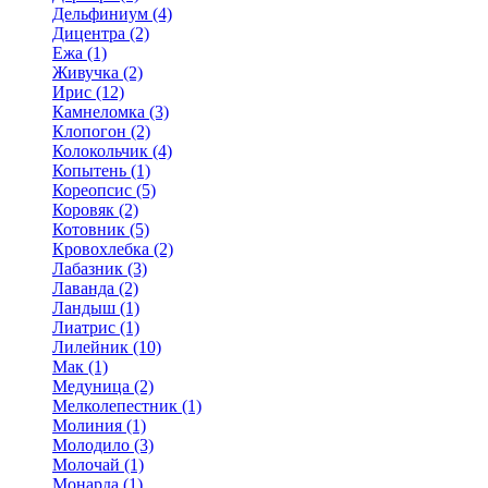
Дельфиниум (4)
Дицентра (2)
Ежа (1)
Живучка (2)
Ирис (12)
Камнеломка (3)
Клопогон (2)
Колокольчик (4)
Копытень (1)
Кореопсис (5)
Коровяк (2)
Котовник (5)
Кровохлебка (2)
Лабазник (3)
Лаванда (2)
Ландыш (1)
Лиатрис (1)
Лилейник (10)
Мак (1)
Медуница (2)
Мелколепестник (1)
Молиния (1)
Молодило (3)
Молочай (1)
Монарда (1)