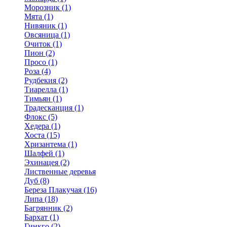
Морозник (1)
Мята (1)
Нивяник (1)
Овсяница (1)
Очиток (1)
Пион (2)
Просо (1)
Роза (4)
Рудбекия (2)
Тиарелла (1)
Тимьян (1)
Традесканция (1)
Флокс (5)
Хедера (1)
Хоста (15)
Хризантема (1)
Шалфей (1)
Эхинацея (2)
Лиственные деревья
Дуб (8)
Береза Плакучая (16)
Липа (18)
Багрянник (2)
Бархат (1)
Гинкго (2)