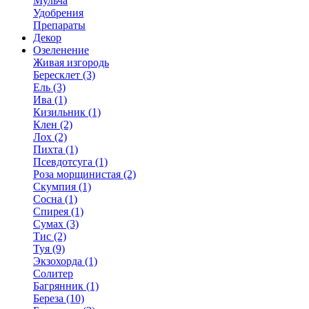
Мульча
Удобрения
Препараты
Декор
Озеленение
Живая изгородь
Бересклет (3)
Ель (3)
Ива (1)
Кизильник (1)
Клен (2)
Лох (2)
Пихта (1)
Псевдотсуга (1)
Роза морщинистая (2)
Скумпия (1)
Сосна (1)
Спирея (1)
Сумах (3)
Тис (2)
Туя (9)
Экзохорда (1)
Солитер
Багрянник (1)
Береза (10)