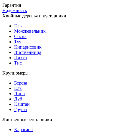
Гарантия
Надежность
Хвойные деревья и кустарники
Ель
Можжевельник
Сосна
Туя
Кипарисовик
Лиственница
Пихта
Тис
Крупномеры
Береза
Ель
Липа
Дуб
Каштан
Груша
Лиственные кустарники
Карагана