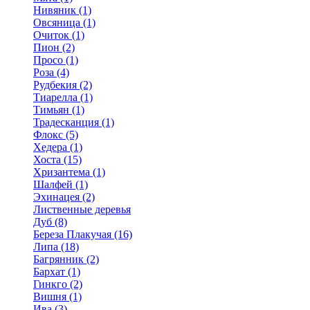
Нивяник (1)
Овсяница (1)
Очиток (1)
Пион (2)
Просо (1)
Роза (4)
Рудбекия (2)
Тиарелла (1)
Тимьян (1)
Традесканция (1)
Флокс (5)
Хедера (1)
Хоста (15)
Хризантема (1)
Шалфей (1)
Эхинацея (2)
Лиственные деревья
Дуб (8)
Береза Плакучая (16)
Липа (18)
Багрянник (2)
Бархат (1)
Гинкго (2)
Вишня (1)
Ива (3)