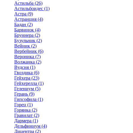
Астильба (26)
Астильбоидес (1)
Астра (9)
Астранция (4)
Бадан (2)
Барвинок (4)
Бруннера (2)
Бузульник (2)
Вейник (2)
Вербейник (6)
Вероника (7)
Волжанка (2)
Вудсия (1)
Гвоздика (6)
Гейхера (23)
Гейхерелла (1)
Гелениум (5)
Герань (9)
Гипсофила (1)
Горец (1)
Горянка (2)
Гравилат (2)
Дармера (1)
Дельфиниум (4)
Дицентра (2)