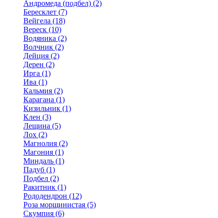
Андромеда (подбел) (2)
Бересклет (7)
Вейгела (18)
Вереск (10)
Водяника (2)
Волчник (2)
Дейция (2)
Дерен (2)
Ирга (1)
Ива (1)
Кальмия (2)
Карагана (1)
Кизильник (1)
Клен (3)
Лещина (5)
Лох (2)
Магнолия (2)
Магония (1)
Миндаль (1)
Падуб (1)
Подбел (2)
Ракитник (1)
Рододендрон (12)
Роза морщинистая (5)
Скумпия (6)