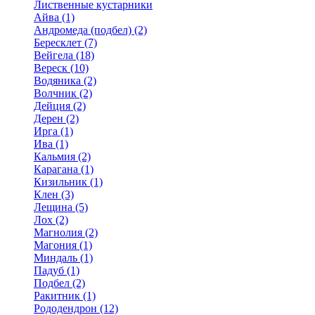
Лиственные кустарники
Айва (1)
Андромеда (подбел) (2)
Бересклет (7)
Вейгела (18)
Вереск (10)
Водяника (2)
Волчник (2)
Дейция (2)
Дерен (2)
Ирга (1)
Ива (1)
Кальмия (2)
Карагана (1)
Кизильник (1)
Клен (3)
Лещина (5)
Лох (2)
Магнолия (2)
Магония (1)
Миндаль (1)
Падуб (1)
Подбел (2)
Ракитник (1)
Рододендрон (12)