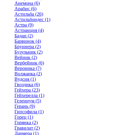
Анемона (6)
Арабис (6)
Астильба (26)
Астильбоидес (1)
Астра (9)
Астранция (4)
Бадан (2)
Барвинок (4)
Бруннера (2)
Бузульник (2)
Вейник (2)
Вербейник (6)
Вероника (7)
Волжанка (2)
Вудсия (1)
Гвоздика (6)
Гейхера (23)
Гейхерелла (1)
Гелениум (5)
Герань (9)
Гипсофила (1)
Горец (1)
Горянка (2)
Гравилат (2)
Дармера (1)