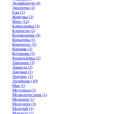
Дельфиниум (4)
Дицентра (2)
Ежа (1)
Живучка (2)
Ирис (12)
Камнеломка (3)
Клопогон (2)
Колокольчик (4)
Копытень (1)
Кореопсис (5)
Коровяк (2)
Котовник (5)
Кровохлебка (2)
Лабазник (3)
Лаванда (2)
Ландыш (1)
Лиатрис (1)
Лилейник (10)
Мак (1)
Медуница (2)
Мелколепестник (1)
Молиния (1)
Молодило (3)
Молочай (1)
Монарда (1)