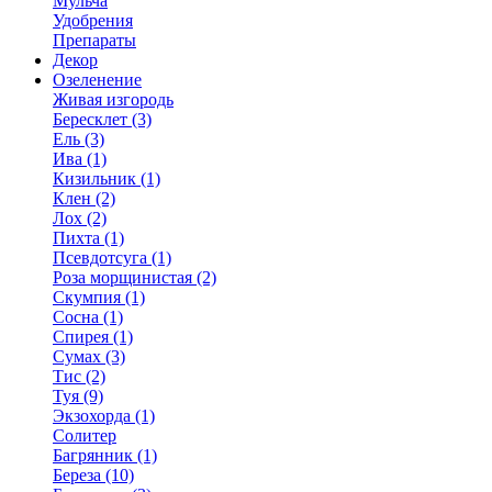
Мульча
Удобрения
Препараты
Декор
Озеленение
Живая изгородь
Бересклет (3)
Ель (3)
Ива (1)
Кизильник (1)
Клен (2)
Лох (2)
Пихта (1)
Псевдотсуга (1)
Роза морщинистая (2)
Скумпия (1)
Сосна (1)
Спирея (1)
Сумах (3)
Тис (2)
Туя (9)
Экзохорда (1)
Солитер
Багрянник (1)
Береза (10)