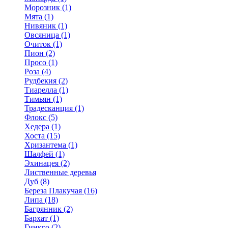
Морозник (1)
Мята (1)
Нивяник (1)
Овсяница (1)
Очиток (1)
Пион (2)
Просо (1)
Роза (4)
Рудбекия (2)
Тиарелла (1)
Тимьян (1)
Традесканция (1)
Флокс (5)
Хедера (1)
Хоста (15)
Хризантема (1)
Шалфей (1)
Эхинацея (2)
Лиственные деревья
Дуб (8)
Береза Плакучая (16)
Липа (18)
Багрянник (2)
Бархат (1)
Гинкго (2)