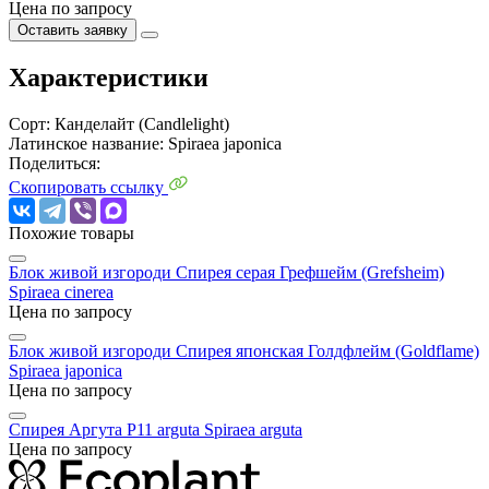
Цена по запросу
Оставить заявку
Характеристики
Сорт:
Канделайт (Candlelight)
Латинское название:
Spiraea japonica
Поделиться:
Скопировать ссылку
Похожие товары
Блок живой изгороди Спирея серая Грефшейм (Grefsheim)
Spiraea cinerea
Цена по запросу
Блок живой изгороди Спирея японская Голдфлейм (Goldflame)
Spiraea japonica
Цена по запросу
Спирея Аргута P11 arguta
Spiraea arguta
Цена по запросу