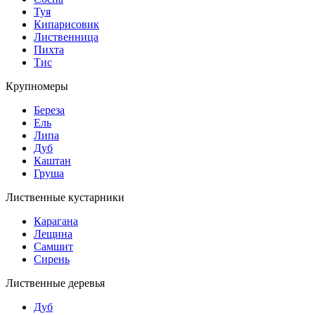
Туя
Кипарисовик
Лиственница
Пихта
Тис
Крупномеры
Береза
Ель
Липа
Дуб
Каштан
Груша
Лиственные кустарники
Карагана
Лещина
Самшит
Сирень
Лиственные деревья
Дуб