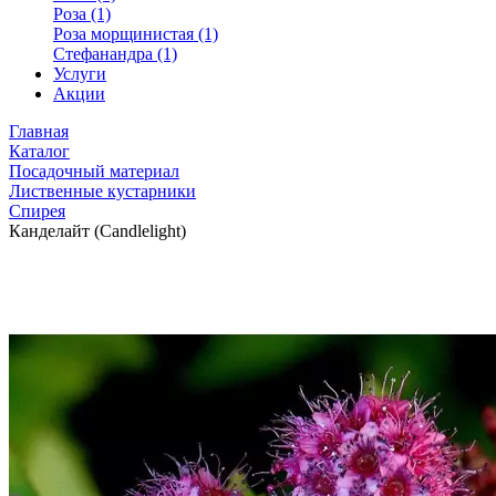
Роза (1)
Роза морщинистая (1)
Стефанандра (1)
Услуги
Акции
Главная
Каталог
Посадочный материал
Лиственные кустарники
Спирея
Канделайт (Candlelight)