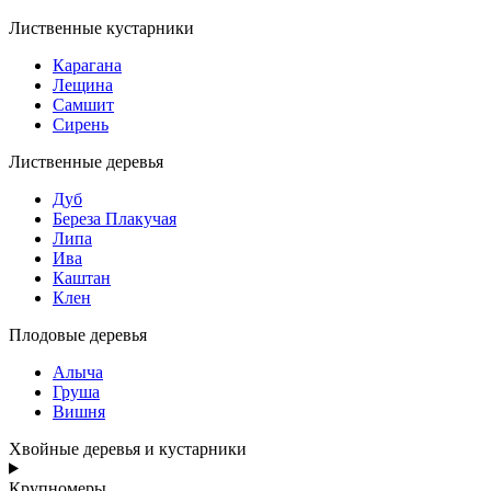
Лиственные кустарники
Карагана
Лещина
Самшит
Сирень
Лиственные деревья
Дуб
Береза Плакучая
Липа
Ива
Каштан
Клен
Плодовые деревья
Алыча
Груша
Вишня
Хвойные деревья и кустарники
Крупномеры