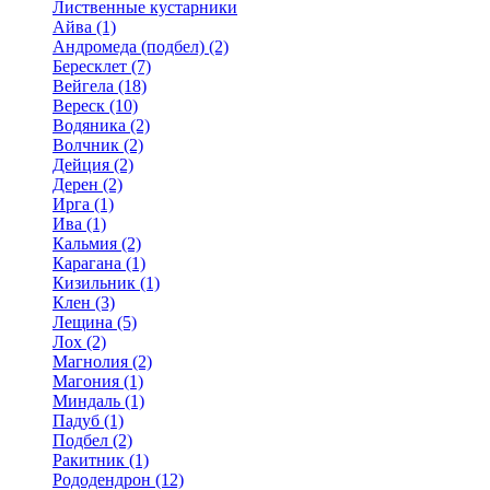
Лиственные кустарники
Айва (1)
Андромеда (подбел) (2)
Бересклет (7)
Вейгела (18)
Вереск (10)
Водяника (2)
Волчник (2)
Дейция (2)
Дерен (2)
Ирга (1)
Ива (1)
Кальмия (2)
Карагана (1)
Кизильник (1)
Клен (3)
Лещина (5)
Лох (2)
Магнолия (2)
Магония (1)
Миндаль (1)
Падуб (1)
Подбел (2)
Ракитник (1)
Рододендрон (12)