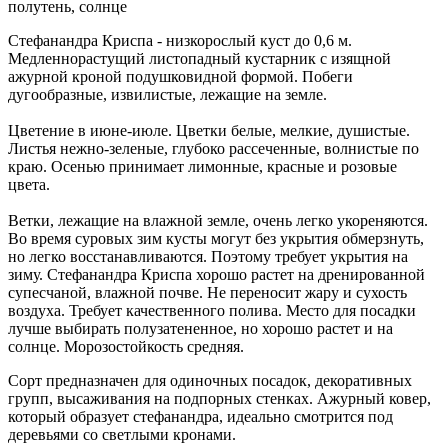
полутень, солнце
Стефанандра Криспа - низкорослый куст до 0,6 м.
Медленнорастущий листопадный кустарник с изящной
ажурной кроной подушковидной формой. Побеги
дугообразные, извилистые, лежащие на земле.
Цветение в июне-июле. Цветки белые, мелкие, душистые.
Листья нежно-зеленые, глубоко рассеченные, волнистые по
краю. Осенью принимает лимонные, красные и розовые
цвета.
Ветки, лежащие на влажной земле, очень легко укореняются.
Во время суровых зим кусты могут без укрытия обмерзнуть,
но легко восстанавливаются. Поэтому требует укрытия на
зиму. Стефанандра Криспа хорошо растет на дренированной
супесчаной, влажной почве. Не переносит жару и сухость
воздуха. Требует качественного полива. Место для посадки
лучше выбирать полузатененное, но хорошо растет и на
солнце. Морозостойкость средняя.
Сорт предназначен для одиночных посадок, декоративных
групп, высаживания на подпорных стенках. Ажурный ковер,
который образует стефанандра, идеально смотрится под
деревьями со светлыми кронами.