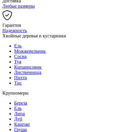
Доставка
Любые размеры
Гарантия
Надежность
Хвойные деревья и кустарники
Ель
Можжевельник
Сосна
Туя
Кипарисовик
Лиственница
Пихта
Тис
Крупномеры
Береза
Ель
Липа
Дуб
Каштан
Груша