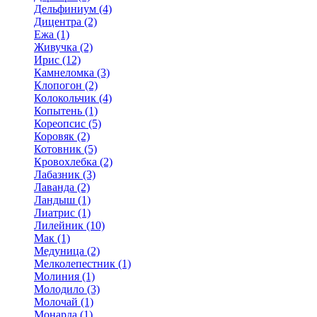
Дельфиниум (4)
Дицентра (2)
Ежа (1)
Живучка (2)
Ирис (12)
Камнеломка (3)
Клопогон (2)
Колокольчик (4)
Копытень (1)
Кореопсис (5)
Коровяк (2)
Котовник (5)
Кровохлебка (2)
Лабазник (3)
Лаванда (2)
Ландыш (1)
Лиатрис (1)
Лилейник (10)
Мак (1)
Медуница (2)
Мелколепестник (1)
Молиния (1)
Молодило (3)
Молочай (1)
Монарда (1)