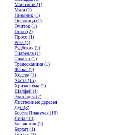
Морозник (1)
Мята (1)
Нивяник (1)
Овсяница (1)
Очиток (1)
Пион (2)
Просо (1)
Роза (4)
Рудбекия (2)
Тиарелла (1)
Тимьян (1)
Традесканция (1)
Флокс (5)
Хедера (1)
Хоста (15)
Хризантема (1)
Шалфей (1)
Эхинацея (2)
Лиственные деревья
Дуб (8)
Береза Плакучая (16)
Липа (18)
Багрянник (2)
Бархат (1)
Гинкго (2)