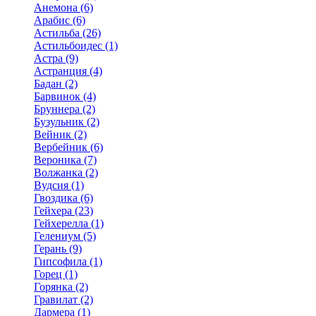
Анемона (6)
Арабис (6)
Астильба (26)
Астильбоидес (1)
Астра (9)
Астранция (4)
Бадан (2)
Барвинок (4)
Бруннера (2)
Бузульник (2)
Вейник (2)
Вербейник (6)
Вероника (7)
Волжанка (2)
Вудсия (1)
Гвоздика (6)
Гейхера (23)
Гейхерелла (1)
Гелениум (5)
Герань (9)
Гипсофила (1)
Горец (1)
Горянка (2)
Гравилат (2)
Дармера (1)