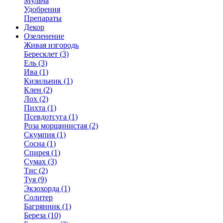
Мульча
Удобрения
Препараты
Декор
Озеленение
Живая изгородь
Бересклет (3)
Ель (3)
Ива (1)
Кизильник (1)
Клен (2)
Лох (2)
Пихта (1)
Псевдотсуга (1)
Роза морщинистая (2)
Скумпия (1)
Сосна (1)
Спирея (1)
Сумах (3)
Тис (2)
Туя (9)
Экзохорда (1)
Солитер
Багрянник (1)
Береза (10)