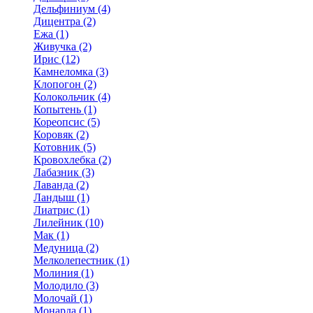
Дельфиниум (4)
Дицентра (2)
Ежа (1)
Живучка (2)
Ирис (12)
Камнеломка (3)
Клопогон (2)
Колокольчик (4)
Копытень (1)
Кореопсис (5)
Коровяк (2)
Котовник (5)
Кровохлебка (2)
Лабазник (3)
Лаванда (2)
Ландыш (1)
Лиатрис (1)
Лилейник (10)
Мак (1)
Медуница (2)
Мелколепестник (1)
Молиния (1)
Молодило (3)
Молочай (1)
Монарда (1)