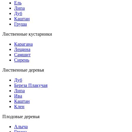
Ель
Липа
Дуб
Каштан
Груша
Лиственные кустарники
Карагана
Лещина
Самшит
Сирень
Лиственные деревья
Дуб
Береза Плакучая
Липа
Ива
Каштан
Клен
Плодовые деревья
Алыча
Груша