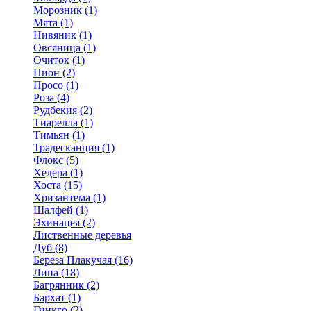
Морозник (1)
Мята (1)
Нивяник (1)
Овсяница (1)
Очиток (1)
Пион (2)
Просо (1)
Роза (4)
Рудбекия (2)
Тиарелла (1)
Тимьян (1)
Традесканция (1)
Флокс (5)
Хедера (1)
Хоста (15)
Хризантема (1)
Шалфей (1)
Эхинацея (2)
Лиственные деревья
Дуб (8)
Береза Плакучая (16)
Липа (18)
Багрянник (2)
Бархат (1)
Гинкго (2)