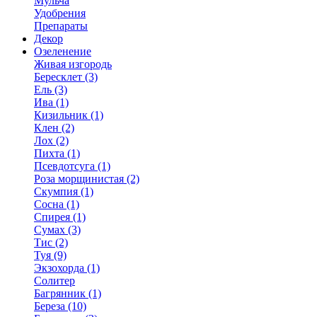
Мульча
Удобрения
Препараты
Декор
Озеленение
Живая изгородь
Бересклет (3)
Ель (3)
Ива (1)
Кизильник (1)
Клен (2)
Лох (2)
Пихта (1)
Псевдотсуга (1)
Роза морщинистая (2)
Скумпия (1)
Сосна (1)
Спирея (1)
Сумах (3)
Тис (2)
Туя (9)
Экзохорда (1)
Солитер
Багрянник (1)
Береза (10)