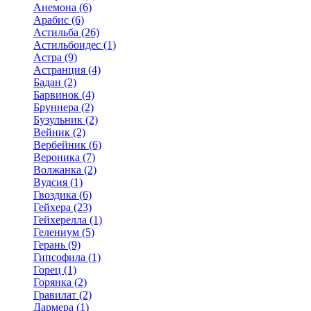
Анемона (6)
Арабис (6)
Астильба (26)
Астильбоидес (1)
Астра (9)
Астранция (4)
Бадан (2)
Барвинок (4)
Бруннера (2)
Бузульник (2)
Вейник (2)
Вербейник (6)
Вероника (7)
Волжанка (2)
Вудсия (1)
Гвоздика (6)
Гейхера (23)
Гейхерелла (1)
Гелениум (5)
Герань (9)
Гипсофила (1)
Горец (1)
Горянка (2)
Гравилат (2)
Дармера (1)