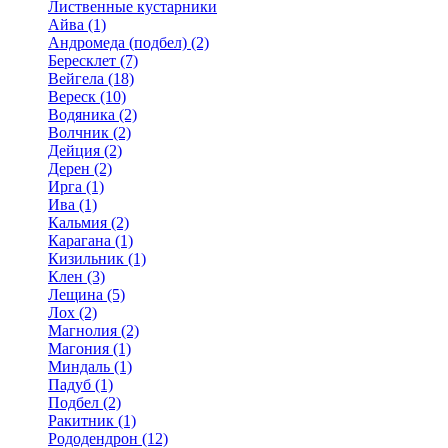
Лиственные кустарники
Айва (1)
Андромеда (подбел) (2)
Бересклет (7)
Вейгела (18)
Вереск (10)
Водяника (2)
Волчник (2)
Дейция (2)
Дерен (2)
Ирга (1)
Ива (1)
Кальмия (2)
Карагана (1)
Кизильник (1)
Клен (3)
Лещина (5)
Лох (2)
Магнолия (2)
Магония (1)
Миндаль (1)
Падуб (1)
Подбел (2)
Ракитник (1)
Рододендрон (12)