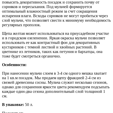
повысить декоративность посадок и сохранить почву от
сорняков и пересыхания. Под мульчей формируется
оптимальный влажностный режим за счет сокращения
испарения влаги. Всходы сорняков не могут пробиться через
слой мульчи, что позволяет свести к минимуму необходимость
регулярных прополок.
Щепа желтая может использоваться на приусадебном участке
и в городском озеленении. Яркая окраска мульчи позволяет
использовать ее как контрастный фон для декоративных
кустарников с темной листвой и хвойных растений. В
цветнике из летников, таких как петуния и бархатцы, она
тоже будет смотреться органично.
Особенности:
При нанесении мульчи слоем в 3-4 см одного мешка хватает
на 1 кв.м посадок. Мы продаем щепу фракцией 2-4 см из
свежей древесины сосны. Мульча служит несколько сезонов,
однако для сохранения яркости цвета рекомендуем подсыпать
каждые один-два сезона дополнительный слой толщиной 1
см.
В упаковке:
50 л.