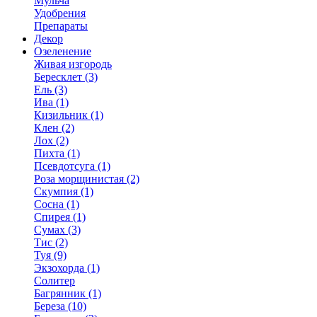
Мульча
Удобрения
Препараты
Декор
Озеленение
Живая изгородь
Бересклет (3)
Ель (3)
Ива (1)
Кизильник (1)
Клен (2)
Лох (2)
Пихта (1)
Псевдотсуга (1)
Роза морщинистая (2)
Скумпия (1)
Сосна (1)
Спирея (1)
Сумах (3)
Тис (2)
Туя (9)
Экзохорда (1)
Солитер
Багрянник (1)
Береза (10)