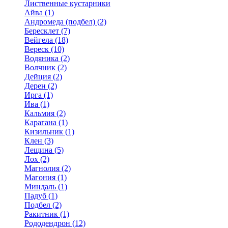
Лиственные кустарники
Айва (1)
Андромеда (подбел) (2)
Бересклет (7)
Вейгела (18)
Вереск (10)
Водяника (2)
Волчник (2)
Дейция (2)
Дерен (2)
Ирга (1)
Ива (1)
Кальмия (2)
Карагана (1)
Кизильник (1)
Клен (3)
Лещина (5)
Лох (2)
Магнолия (2)
Магония (1)
Миндаль (1)
Падуб (1)
Подбел (2)
Ракитник (1)
Рододендрон (12)