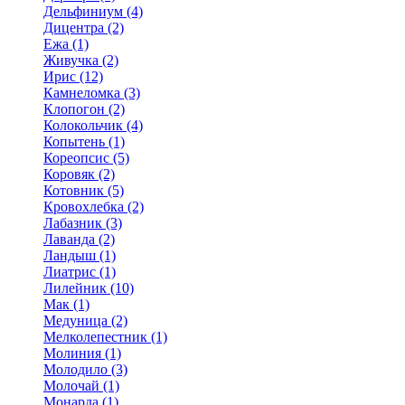
Дельфиниум (4)
Дицентра (2)
Ежа (1)
Живучка (2)
Ирис (12)
Камнеломка (3)
Клопогон (2)
Колокольчик (4)
Копытень (1)
Кореопсис (5)
Коровяк (2)
Котовник (5)
Кровохлебка (2)
Лабазник (3)
Лаванда (2)
Ландыш (1)
Лиатрис (1)
Лилейник (10)
Мак (1)
Медуница (2)
Мелколепестник (1)
Молиния (1)
Молодило (3)
Молочай (1)
Монарда (1)