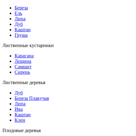
Береза
Ель
Липа
Дуб
Каштан
Груша
Лиственные кустарники
Карагана
Лещина
Самшит
Сирень
Лиственные деревья
Дуб
Береза Плакучая
Липа
Ива
Каштан
Клен
Плодовые деревья