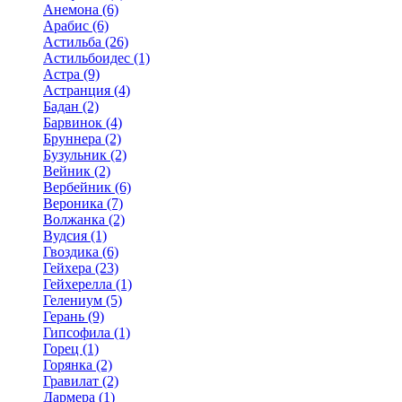
Анемона (6)
Арабис (6)
Астильба (26)
Астильбоидес (1)
Астра (9)
Астранция (4)
Бадан (2)
Барвинок (4)
Бруннера (2)
Бузульник (2)
Вейник (2)
Вербейник (6)
Вероника (7)
Волжанка (2)
Вудсия (1)
Гвоздика (6)
Гейхера (23)
Гейхерелла (1)
Гелениум (5)
Герань (9)
Гипсофила (1)
Горец (1)
Горянка (2)
Гравилат (2)
Дармера (1)