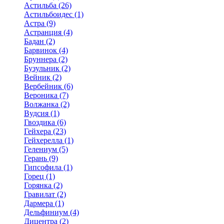
Астильба (26)
Астильбоидес (1)
Астра (9)
Астранция (4)
Бадан (2)
Барвинок (4)
Бруннера (2)
Бузульник (2)
Вейник (2)
Вербейник (6)
Вероника (7)
Волжанка (2)
Вудсия (1)
Гвоздика (6)
Гейхера (23)
Гейхерелла (1)
Гелениум (5)
Герань (9)
Гипсофила (1)
Горец (1)
Горянка (2)
Гравилат (2)
Дармера (1)
Дельфиниум (4)
Дицентра (2)