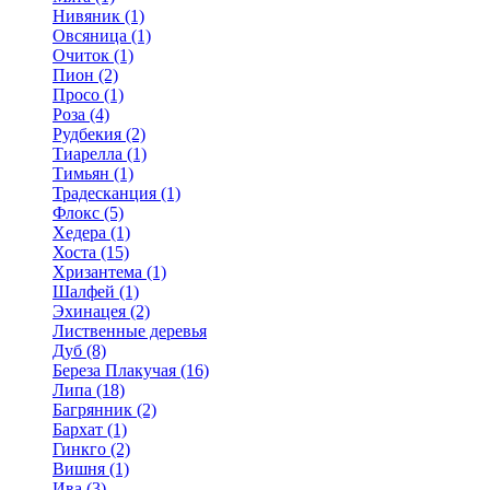
Нивяник (1)
Овсяница (1)
Очиток (1)
Пион (2)
Просо (1)
Роза (4)
Рудбекия (2)
Тиарелла (1)
Тимьян (1)
Традесканция (1)
Флокс (5)
Хедера (1)
Хоста (15)
Хризантема (1)
Шалфей (1)
Эхинацея (2)
Лиственные деревья
Дуб (8)
Береза Плакучая (16)
Липа (18)
Багрянник (2)
Бархат (1)
Гинкго (2)
Вишня (1)
Ива (3)