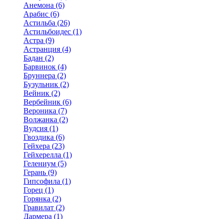
Анемона (6)
Арабис (6)
Астильба (26)
Астильбоидес (1)
Астра (9)
Астранция (4)
Бадан (2)
Барвинок (4)
Бруннера (2)
Бузульник (2)
Вейник (2)
Вербейник (6)
Вероника (7)
Волжанка (2)
Вудсия (1)
Гвоздика (6)
Гейхера (23)
Гейхерелла (1)
Гелениум (5)
Герань (9)
Гипсофила (1)
Горец (1)
Горянка (2)
Гравилат (2)
Дармера (1)