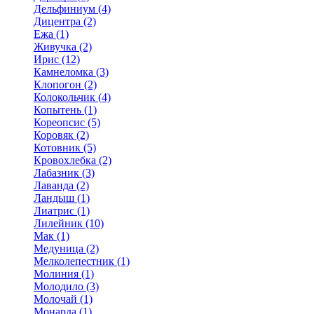
Дельфиниум (4)
Дицентра (2)
Ежа (1)
Живучка (2)
Ирис (12)
Камнеломка (3)
Клопогон (2)
Колокольчик (4)
Копытень (1)
Кореопсис (5)
Коровяк (2)
Котовник (5)
Кровохлебка (2)
Лабазник (3)
Лаванда (2)
Ландыш (1)
Лиатрис (1)
Лилейник (10)
Мак (1)
Медуница (2)
Мелколепестник (1)
Молиния (1)
Молодило (3)
Молочай (1)
Монарда (1)