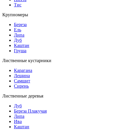
Тис
Крупномеры
Береза
Ель
Липа
Дуб
Каштан
Груша
Лиственные кустарники
Карагана
Лещина
Самшит
Сирень
Лиственные деревья
Дуб
Береза Плакучая
Липа
Ива
Каштан