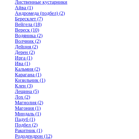
Лиственные кустарники
Айва (1)
Андромеда (подбел) (2)
Бересклет (7)
Вейгела (18)
Вереск (10)
Водяника (2)
Волчник (2)
Дейция (2)
Дерен (2)
Ирга (1)
Ива (1)
Кальмия (2)
Карагана (1)
Кизильник (1)
Клен (3)
Лещина (5)
Лох (2)
Магнолия (2)
Магония (1)
Миндаль (1)
Падуб (1)
Подбел (2)
Ракитник (1)
Рододендрон (12)