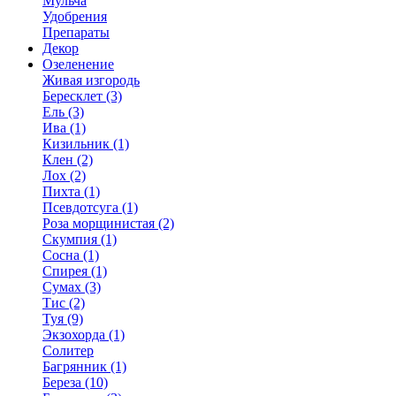
Мульча
Удобрения
Препараты
Декор
Озеленение
Живая изгородь
Бересклет (3)
Ель (3)
Ива (1)
Кизильник (1)
Клен (2)
Лох (2)
Пихта (1)
Псевдотсуга (1)
Роза морщинистая (2)
Скумпия (1)
Сосна (1)
Спирея (1)
Сумах (3)
Тис (2)
Туя (9)
Экзохорда (1)
Солитер
Багрянник (1)
Береза (10)