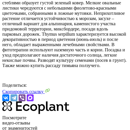
стеблями образует густой зеленый ковер. Мелкие овальные
листики чередуются с небольшими фиолетово-красными
цветочками, собранными в ложные мутовки. Неприхотливое
растение отличается устойчивостью к морозам, засухе –
отличный вариант для альпинария, каменистого участка
придомовой территории, миксбордере, посади вдоль
парковых дорожек. Thymus serpillum характеризуется высокой
декоративностью в период цветения (июнь-июль) и после
него, обладает выраженными лечебными свойствами. В
фитотерапии используют наземную часть и корни. Посадка и
уход предполагают наличия достаточного солнца, легкие
некислые почвы. Разводят культуру семенами (посев в грунт).
Также можно купить рассаду тимьяна ползучего.
Поделиться:
Скопировать ссылку
Посмотрите
видео-отзывы
от знаменитостей