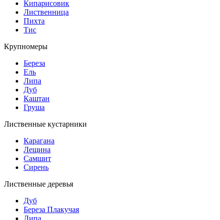
Кипарисовик
Лиственница
Пихта
Тис
Крупномеры
Береза
Ель
Липа
Дуб
Каштан
Груша
Лиственные кустарники
Карагана
Лещина
Самшит
Сирень
Лиственные деревья
Дуб
Береза Плакучая
Липа