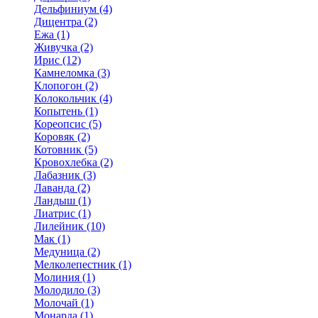
Дельфиниум (4)
Дицентра (2)
Ежа (1)
Живучка (2)
Ирис (12)
Камнеломка (3)
Клопогон (2)
Колокольчик (4)
Копытень (1)
Кореопсис (5)
Коровяк (2)
Котовник (5)
Кровохлебка (2)
Лабазник (3)
Лаванда (2)
Ландыш (1)
Лиатрис (1)
Лилейник (10)
Мак (1)
Медуница (2)
Мелколепестник (1)
Молиния (1)
Молодило (3)
Молочай (1)
Монарда (1)