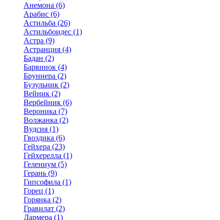
Анемона (6)
Арабис (6)
Астильба (26)
Астильбоидес (1)
Астра (9)
Астранция (4)
Бадан (2)
Барвинок (4)
Бруннера (2)
Бузульник (2)
Вейник (2)
Вербейник (6)
Вероника (7)
Волжанка (2)
Вудсия (1)
Гвоздика (6)
Гейхера (23)
Гейхерелла (1)
Гелениум (5)
Герань (9)
Гипсофила (1)
Горец (1)
Горянка (2)
Гравилат (2)
Дармера (1)