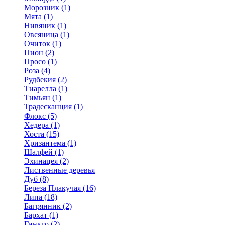
Морозник (1)
Мята (1)
Нивяник (1)
Овсяница (1)
Очиток (1)
Пион (2)
Просо (1)
Роза (4)
Рудбекия (2)
Тиарелла (1)
Тимьян (1)
Традесканция (1)
Флокс (5)
Хедера (1)
Хоста (15)
Хризантема (1)
Шалфей (1)
Эхинацея (2)
Лиственные деревья
Дуб (8)
Береза Плакучая (16)
Липа (18)
Багрянник (2)
Бархат (1)
Гинкго (2)