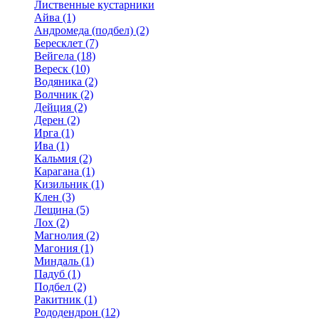
Лиственные кустарники
Айва (1)
Андромеда (подбел) (2)
Бересклет (7)
Вейгела (18)
Вереск (10)
Водяника (2)
Волчник (2)
Дейция (2)
Дерен (2)
Ирга (1)
Ива (1)
Кальмия (2)
Карагана (1)
Кизильник (1)
Клен (3)
Лещина (5)
Лох (2)
Магнолия (2)
Магония (1)
Миндаль (1)
Падуб (1)
Подбел (2)
Ракитник (1)
Рододендрон (12)