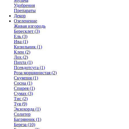
Мульча
Удобрения
Препараты
Декор
Озеленение
Живая изгородь
Бересклет (3)
Ель (3)
Ива (1)
Кизильник (1)
Клен (2)
Лох (2)
Пихта (1)
Псевдотсуга (1)
Роза морщинистая (2)
Скумпия (1)
Сосна (1)
Спирея (1)
Сумах (3)
Тис (2)
Туя (9)
Экзохорда (1)
Солитер
Багрянник (1)
Береза (10)